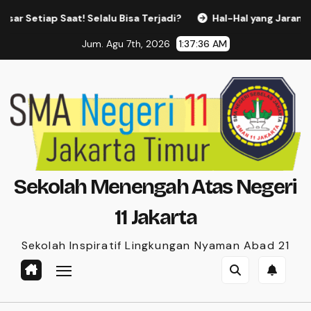
Skip
 Bisa Terjadi?
Hal-Hal yang Jarang Diketahui Tentang Pe
to
Jum. Agu 7th, 2026
1:37:38 AM
content
Sekolah Menengah Atas Negeri
11 Jakarta
Sekolah Inspiratif Lingkungan Nyaman Abad 21