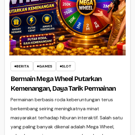
BERITA
GAMES
SLOT
Bermain Mega Wheel Putarkan
Kemenangan, Daya Tarik Permainan
Permainan berbasis roda keberuntungan terus
berkembang seiring meningkatnya minat
masyarakat terhadap hiburan interaktif. Salah satu
yang paling banyak dikenal adalah Mega Wheel,