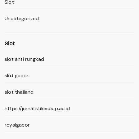
Slot
Uncategorized
Slot
slot anti rungkad
slot gacor
slot thailand
https://jurnal.stikesbup.ac.id
royalgacor