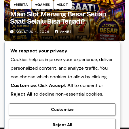
BERITA
GAMES
SLOT
Main Slot Menang Besar Setiap
Saat! Selalu Bisa Terjadi?
AGUSTUS 4, 2026
VANES
We respect your privacy
Cookies help us improve your experience, deliver
personalized content, and analyze traffic. You
can choose which cookies to allow by clicking
Customize
. Click
Accept All
to consent or
Reject All
to decline non-essential cookies.
Sekolah Menengah Atas
Negeri 11 Jakarta
Customize
Reject All