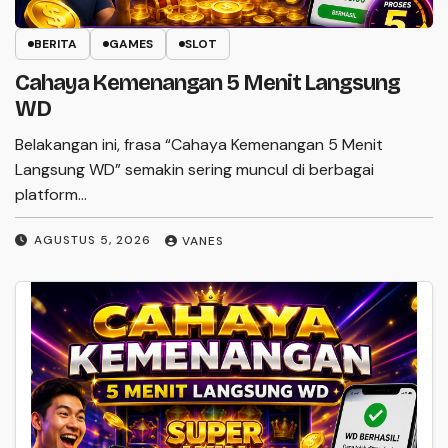
BERITA
GAMES
SLOT
Cahaya Kemenangan 5 Menit Langsung
WD
Belakangan ini, frasa “Cahaya Kemenangan 5 Menit
Langsung WD” semakin sering muncul di berbagai
platform…
AGUSTUS 5, 2026
VANES