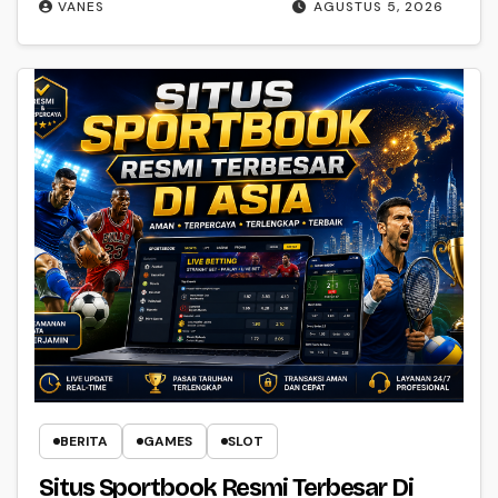
VANES
AGUSTUS 5, 2026
BERITA
GAMES
SLOT
Situs Sportbook Resmi Terbesar Di