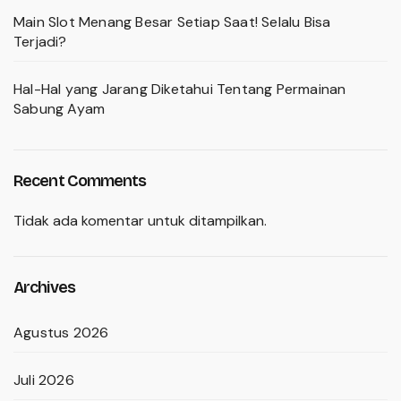
Main Slot Menang Besar Setiap Saat! Selalu Bisa
Terjadi?
Hal-Hal yang Jarang Diketahui Tentang Permainan
Sabung Ayam
Recent Comments
Tidak ada komentar untuk ditampilkan.
Archives
Agustus 2026
Juli 2026