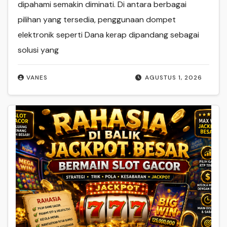
dipahami semakin diminati. Di antara berbagai
pilihan yang tersedia, penggunaan dompet
elektronik seperti Dana kerap dipandang sebagai
solusi yang
VANES
AGUSTUS 1, 2026