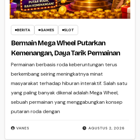
BERITA
GAMES
SLOT
Bermain Mega Wheel Putarkan
Kemenangan, Daya Tarik Permainan
Permainan berbasis roda keberuntungan terus
berkembang seiring meningkatnya minat
masyarakat terhadap hiburan interaktif. Salah satu
yang paling banyak dikenal adalah Mega Wheel,
sebuah permainan yang menggabungkan konsep
putaran roda dengan
VANES
AGUSTUS 2, 2026