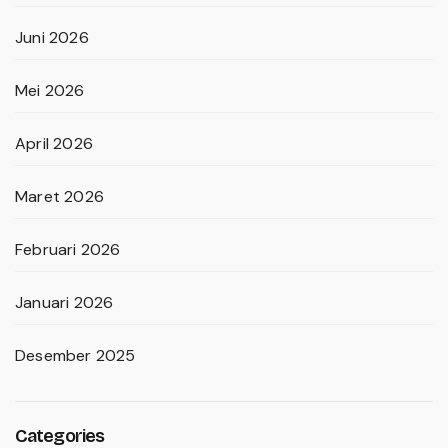
Juni 2026
Mei 2026
April 2026
Maret 2026
Februari 2026
Januari 2026
Desember 2025
Categories