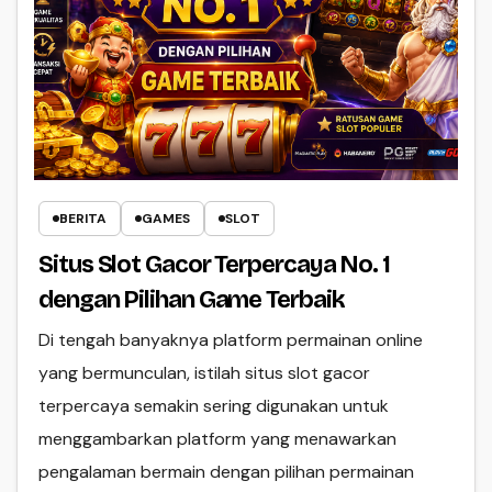
BERITA
GAMES
SLOT
Situs Slot Gacor Terpercaya No. 1
dengan Pilihan Game Terbaik
Di tengah banyaknya platform permainan online
yang bermunculan, istilah situs slot gacor
terpercaya semakin sering digunakan untuk
menggambarkan platform yang menawarkan
pengalaman bermain dengan pilihan permainan