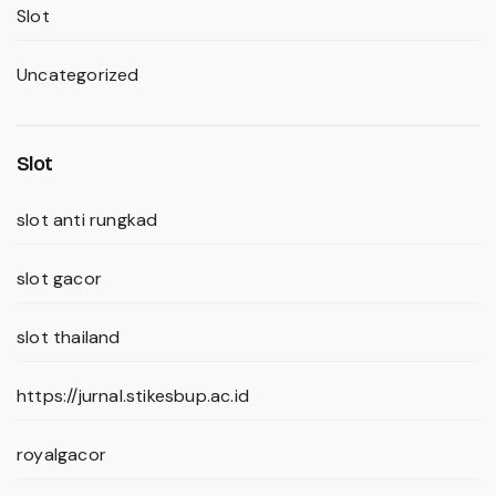
Slot
Uncategorized
Slot
slot anti rungkad
slot gacor
slot thailand
https://jurnal.stikesbup.ac.id
royalgacor