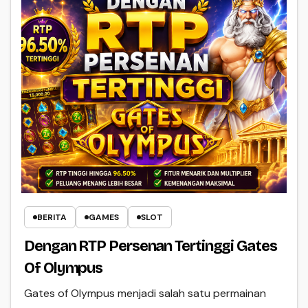
BERITA
GAMES
SLOT
Dengan RTP Persenan Tertinggi Gates
Of Olympus
Gates of Olympus menjadi salah satu permainan