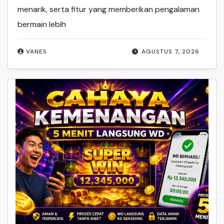
menarik, serta fitur yang memberikan pengalaman
bermain lebih
VANES
AGUSTUS 7, 2026