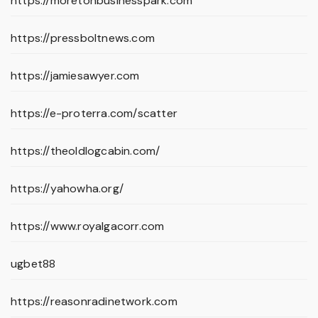
https://moretonbusinesspark.com
https://pressboltnews.com
https://jamiesawyer.com
https://e-proterra.com/scatter
https://theoldlogcabin.com/
https://yahowha.org/
https://www.royalgacorr.com
ugbet88
https://reasonradinetwork.com