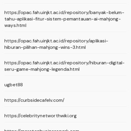
https://opac.fah.uinjkt.ac.id/repository/banyak-belum-
tahu-aplikasi-fitur-sistem-pemantauan-ai-mahjong-
ways.html
https://opac.fah.uinjkt.ac.id/repository/aplikasi-
hiburan-pilihan-mahjong-wins-3.html
https://opac.fah.uinjkt.ac.id/repository/hiburan-digital-
seru-game-mahjong-legenda.html
ugbet88
https://curbsidecafelv.com/
https://celebritynetworthwiki.org