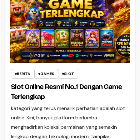
BERITA
GAMES
SLOT
Slot Online Resmi No.1 Dengan Game
Terlengkap
kategori yang terus menarik perhatian adalah slot
online. Kini, banyak platform berlomba
menghadirkan koleksi permainan yang semakin
lengkap dengan teknologi modern, tampilan