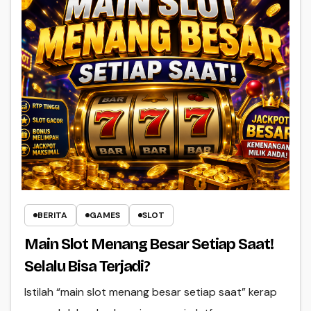
BERITA
GAMES
SLOT
Main Slot Menang Besar Setiap Saat!
Selalu Bisa Terjadi?
Istilah “main slot menang besar setiap saat” kerap