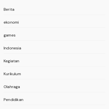
Berita
ekonomi
games
Indonesia
Kegiatan
Kurikulum
Olahraga
Pendidikan