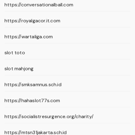
https://conversationalball.com
https://royalgacor.it.com
https://wartaliga.com
slot toto
slot mahjong
https://smksamnus.sch.id
https://hahaslot77s.com
https://socialistresurgence.org/charity/
https://mtsn31jakarta.sch.id