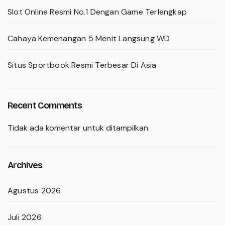
Slot Online Resmi No.1 Dengan Game Terlengkap
Cahaya Kemenangan 5 Menit Langsung WD
Situs Sportbook Resmi Terbesar Di Asia
Recent Comments
Tidak ada komentar untuk ditampilkan.
Archives
Agustus 2026
Juli 2026