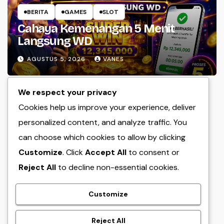
BERITA
GAMES
SLOT
Cahaya Kemenangan 5 Menit
Langsung WD
AGUSTUS 5, 2026
VANES
We respect your privacy
Cookies help us improve your experience, deliver
personalized content, and analyze traffic. You
can choose which cookies to allow by clicking
Customize
. Click
Accept All
to consent or
Reject All
to decline non-essential cookies.
Sekolah Menengah Atas
Negeri 11 Jakarta
Customize
Reject All