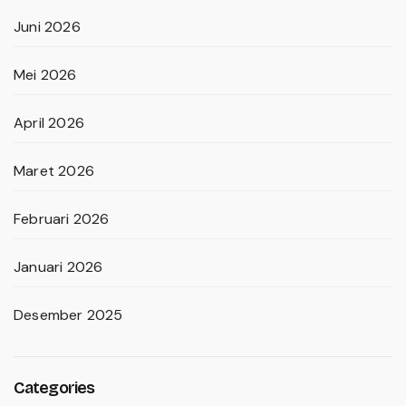
Juni 2026
Mei 2026
April 2026
Maret 2026
Februari 2026
Januari 2026
Desember 2025
Categories