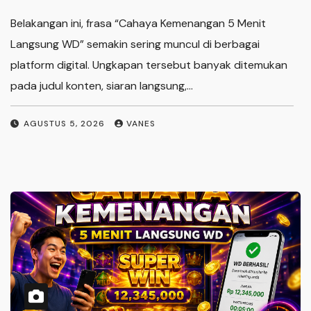
elakangan ini, frasa “Cahaya Kemenangan 5 Menit
sekto
angsung WD” semakin sering muncul di berbagai
platf
latform digital. Ungkapan tersebut banyak ditemukan
negar
ada judul konten, siaran langsung,…
bagian
AGUSTUS 5, 2026
VANES
AGU