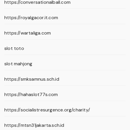
https://conversationalball.com
https://royalgacor.it.com
https://wartaliga.com
slot toto
slot mahjong
https://smksamnus.sch.id
https://hahaslot77s.com
https://socialistresurgence.org/charity/
https://mtsn31jakarta.sch.id