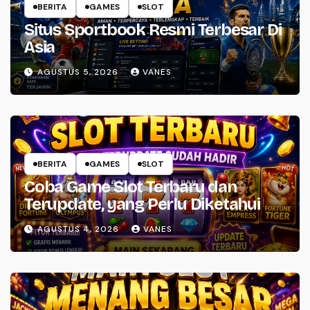
BERITA
GAMES
SLOT
Situs Sportbook Resmi Terbesar Di
Asia
AGUSTUS 5, 2026
VANES
BERITA
GAMES
SLOT
Coba Game Slot Terbaru dan
Terupdate, yang Perlu Diketahui
AGUSTUS 4, 2026
VANES