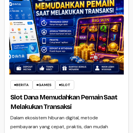
BERITA
GAMES
SLOT
Slot Dana Memudahkan Pemain Saat
Melakukan Transaksi
Dalam ekosistem hiburan digital, metode
pembayaran yang cepat, praktis, dan mudah