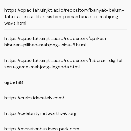
https://opac.fah.uinjkt.ac.id/repository/banyak-belum-
tahu-aplikasi-fitur-sistem-pemantauan-ai-mahjong-
ways.html
https://opac.fah.uinjkt.ac.id/repository/aplikasi-
hiburan-pilihan-mahjong-wins-3.html
https://opac.fah.uinjkt.ac.id/repository/hiburan-digital-
seru-game-mahjong-legenda.html
ugbet88
https://curbsidecafelv.com/
https://celebritynetworthwiki.org
https://moretonbusinesspark.com