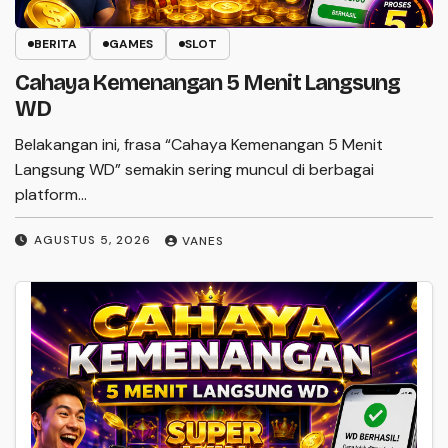
BERITA
GAMES
SLOT
Cahaya Kemenangan 5 Menit Langsung
WD
Belakangan ini, frasa “Cahaya Kemenangan 5 Menit
Langsung WD” semakin sering muncul di berbagai
platform…
AGUSTUS 5, 2026
VANES