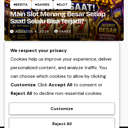
BERITA
GAMES
SLOT
Main Slot Menang Besar Setiap
Saat! Selalu Bisa Terjadi?
AGUSTUS 4, 2026
VANES
We respect your privacy
Cookies help us improve your experience, deliver
personalized content, and analyze traffic. You
can choose which cookies to allow by clicking
Customize
. Click
Accept All
to consent or
Reject All
to decline non-essential cookies.
Sekolah Menengah Atas
Negeri 11 Jakarta
Customize
Reject All