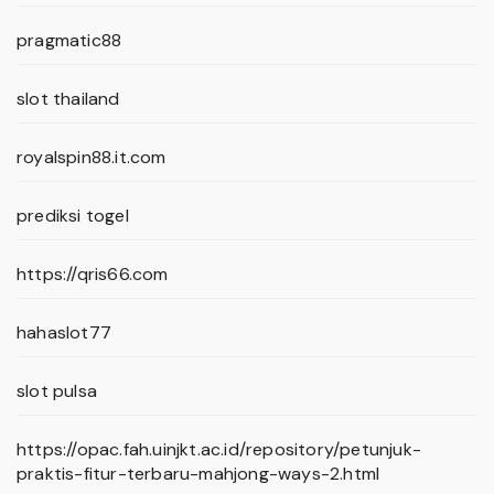
pragmatic88
slot thailand
royalspin88.it.com
prediksi togel
https://qris66.com
hahaslot77
slot pulsa
https://opac.fah.uinjkt.ac.id/repository/petunjuk-
praktis-fitur-terbaru-mahjong-ways-2.html