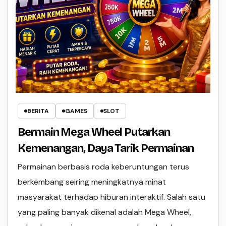
BERITA
GAMES
SLOT
Bermain Mega Wheel Putarkan
Kemenangan, Daya Tarik Permainan
Permainan berbasis roda keberuntungan terus
berkembang seiring meningkatnya minat
masyarakat terhadap hiburan interaktif. Salah satu
yang paling banyak dikenal adalah Mega Wheel,