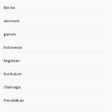
Berita
ekonomi
games
Indonesia
Kegiatan
Kurikulum
Olahraga
Pendidikan