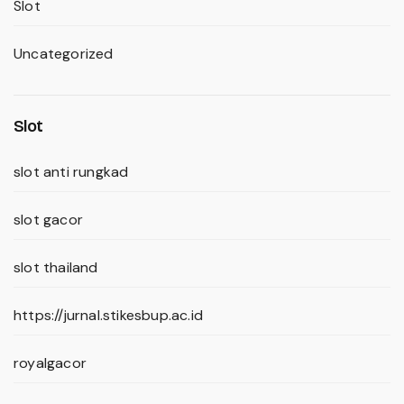
Slot
Uncategorized
Slot
slot anti rungkad
slot gacor
slot thailand
https://jurnal.stikesbup.ac.id
royalgacor