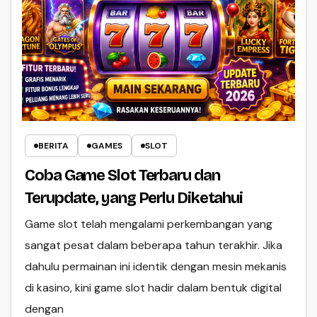
BERITA
GAMES
SLOT
Coba Game Slot Terbaru dan
Terupdate, yang Perlu Diketahui
Game slot telah mengalami perkembangan yang
sangat pesat dalam beberapa tahun terakhir. Jika
dahulu permainan ini identik dengan mesin mekanis
di kasino, kini game slot hadir dalam bentuk digital
dengan