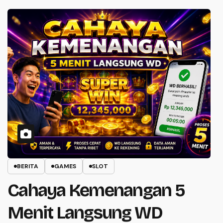
BERITA
GAMES
SLOT
Cahaya Kemenangan 5
Menit Langsung WD