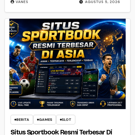
VANES
AGUSTUS 5, 2026
BERITA
GAMES
SLOT
Situs Sportbook Resmi Terbesar Di