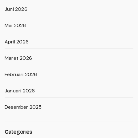
Juni 2026
Mei 2026
April 2026
Maret 2026
Februari 2026
Januari 2026
Desember 2025
Categories