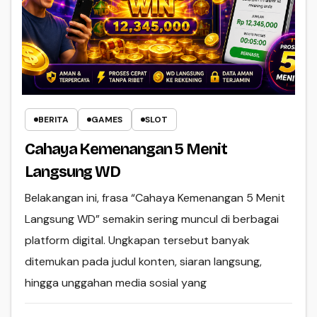
BERITA
GAMES
SLOT
Cahaya Kemenangan 5 Menit
Langsung WD
Belakangan ini, frasa “Cahaya Kemenangan 5 Menit
Langsung WD” semakin sering muncul di berbagai
platform digital. Ungkapan tersebut banyak
ditemukan pada judul konten, siaran langsung,
hingga unggahan media sosial yang