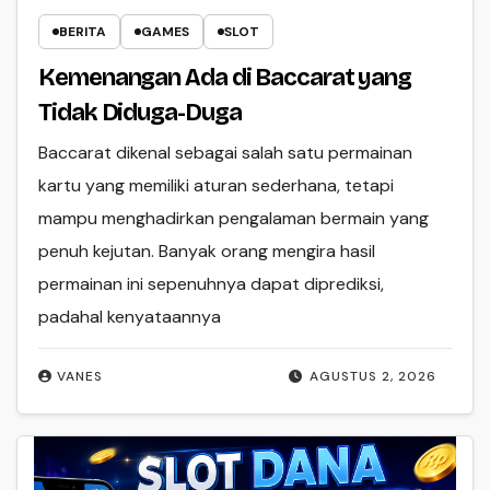
BERITA
GAMES
SLOT
Kemenangan Ada di Baccarat yang
Tidak Diduga-Duga
Baccarat dikenal sebagai salah satu permainan
kartu yang memiliki aturan sederhana, tetapi
mampu menghadirkan pengalaman bermain yang
penuh kejutan. Banyak orang mengira hasil
permainan ini sepenuhnya dapat diprediksi,
padahal kenyataannya
VANES
AGUSTUS 2, 2026