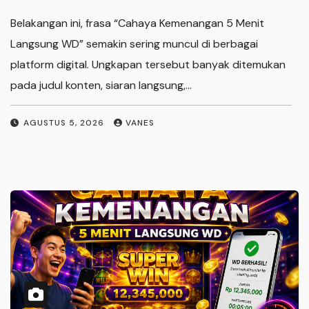
Belakangan ini, frasa “Cahaya Kemenangan 5 Menit
s
Langsung WD” semakin sering muncul di berbagai
p
platform digital. Ungkapan tersebut banyak ditemukan
n
pada judul konten, siaran langsung,…
ba
AGUSTUS 5, 2026
VANES