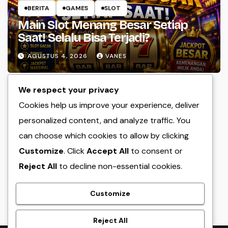
BERITA
GAMES
SLOT
Main Slot Menang Besar Setiap
Saat! Selalu Bisa Terjadi?
AGUSTUS 4, 2026
VANES
We respect your privacy
Cookies help us improve your experience, deliver
personalized content, and analyze traffic. You
can choose which cookies to allow by clicking
Customize
. Click
Accept All
to consent or
Reject All
to decline non-essential cookies.
Sekolah Menengah Atas
Negeri 11 Jakarta
Customize
Reject All