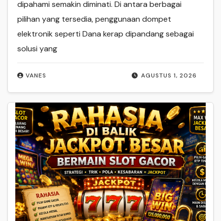
dipahami semakin diminati. Di antara berbagai
pilihan yang tersedia, penggunaan dompet
elektronik seperti Dana kerap dipandang sebagai
solusi yang
VANES
AGUSTUS 1, 2026