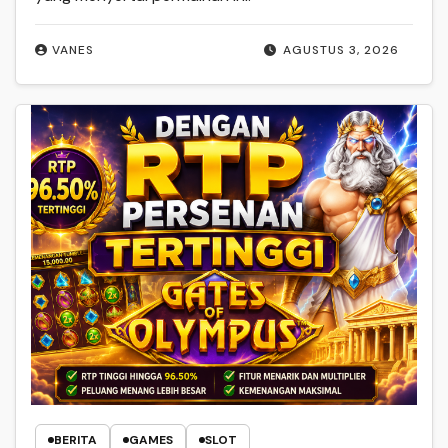
VANES
AGUSTUS 3, 2026
BERITA
GAMES
SLOT