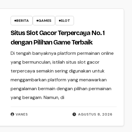
BERITA
GAMES
SLOT
Situs Slot Gacor Terpercaya No. 1
dengan Pilihan Game Terbaik
Di tengah banyaknya platform permainan online
yang bermunculan, istilah situs slot gacor
terpercaya semakin sering digunakan untuk
menggambarkan platform yang menawarkan
pengalaman bermain dengan pilihan permainan
yang beragam. Namun, di
VANES
AGUSTUS 8, 2026