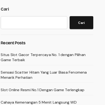
Cari
Cari
Recent Posts
Situs Slot Gacor Terpercaya No. 1 dengan Pilihan
Game Terbaik
Sensasi Scatter Hitam Yang Luar Biasa Fenomena
Menarik Perhatian
Slot Online Resmi No.1 Dengan Game Terlengkap
Cahaya Kemenangan 5 Menit Langsung WD