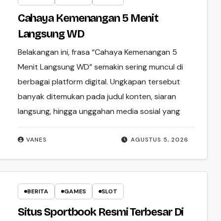
Cahaya Kemenangan 5 Menit
Langsung WD
Belakangan ini, frasa “Cahaya Kemenangan 5
Menit Langsung WD” semakin sering muncul di
berbagai platform digital. Ungkapan tersebut
banyak ditemukan pada judul konten, siaran
langsung, hingga unggahan media sosial yang
VANES
AGUSTUS 5, 2026
BERITA
GAMES
SLOT
Situs Sportbook Resmi Terbesar Di