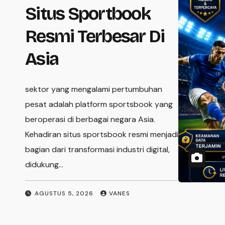
Situs Slot Gacor
Terpercaya No. 1
dengan Pilihan
Game Terbaik
Di tengah banyaknya platform permainan
online yang bermunculan, istilah situs slot
gacor terpercaya semakin sering
digunakan untuk menggambarkan
platform yang menawarkan pengalaman
bermain dengan pilihan…
AGUSTUS 8, 2026
VANES