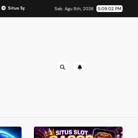
book Resmi Terbesar Di Asia
Situs Slot Gacor Terpercay
Sab. Agu 8th, 2026
5:09:03 PM
BERITA
GAMES
SLOT