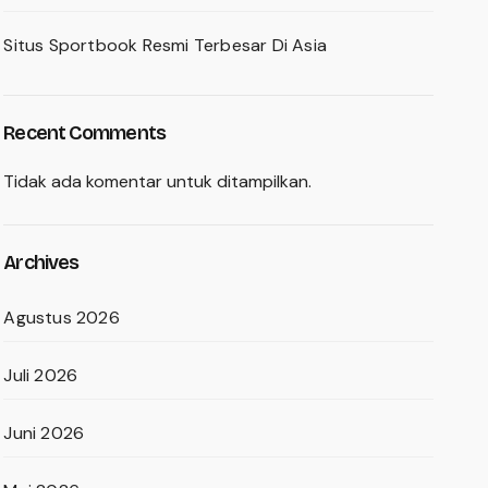
Situs Sportbook Resmi Terbesar Di Asia
Recent Comments
Tidak ada komentar untuk ditampilkan.
Archives
Agustus 2026
Juli 2026
Juni 2026