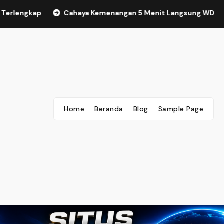
Cahaya Kemenangan 5 Menit Langsung WD
Situs Sport
Home
Beranda
Blog
Sample Page