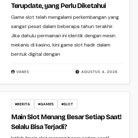
Terupdate, yang Perlu Diketahui
Game slot telah mengalami perkembangan yang
sangat pesat dalam beberapa tahun terakhir.
Jika dahulu permainan ini identik dengan mesin
mekanis di kasino, kini game slot hadir dalam
bentuk digital dengan
VANES
AGUSTUS 4, 2026
BERITA
GAMES
SLOT
Main Slot Menang Besar Setiap Saat!
Selalu Bisa Terjadi?