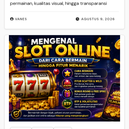
permainan, kualitas visual, hingga transparansi
VANES
AGUSTUS 9, 2026