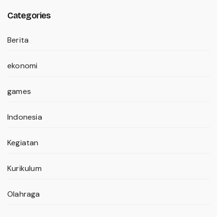
Categories
Berita
ekonomi
games
Indonesia
Kegiatan
Kurikulum
Olahraga