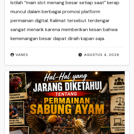
Istilah “main slot menang besar setiap saat” kerap
muncul dalam berbagai promosi platform
permainan digital. Kalimat tersebut terdengar
sangat menarik karena memberikan kesan bahwa
kemenangan besar dapat diraih kapan saja.
VANES
AGUSTUS 4, 2026