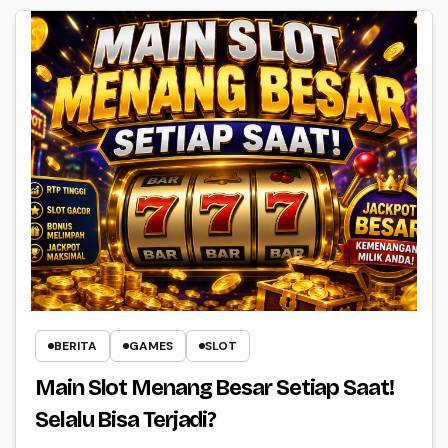
BERITA
GAMES
SLOT
Main Slot Menang Besar Setiap Saat!
Selalu Bisa Terjadi?