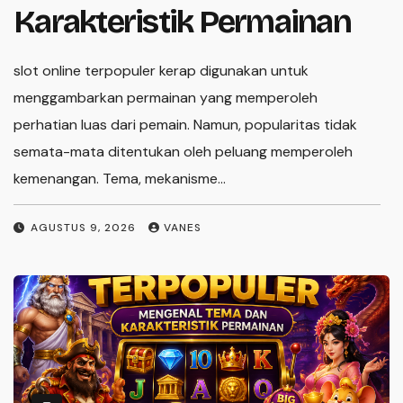
Karakteristik Permainan
slot online terpopuler kerap digunakan untuk
S
menggambarkan permainan yang memperoleh
me
perhatian luas dari pemain. Namun, popularitas tidak
di
semata-mata ditentukan oleh peluang memperoleh
si
kemenangan. Tema, mekanisme…
AGUSTUS 9, 2026
VANES