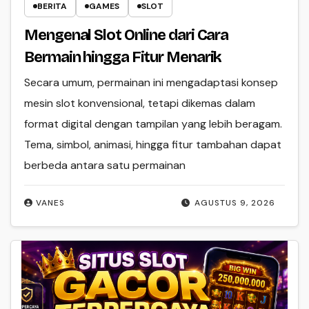
BERITA
GAMES
SLOT
Mengenal Slot Online dari Cara
Bermain hingga Fitur Menarik
Secara umum, permainan ini mengadaptasi konsep
mesin slot konvensional, tetapi dikemas dalam
format digital dengan tampilan yang lebih beragam.
Tema, simbol, animasi, hingga fitur tambahan dapat
berbeda antara satu permainan
VANES
AGUSTUS 9, 2026