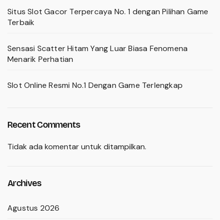
Situs Slot Gacor Terpercaya No. 1 dengan Pilihan Game
Terbaik
Sensasi Scatter Hitam Yang Luar Biasa Fenomena
Menarik Perhatian
Slot Online Resmi No.1 Dengan Game Terlengkap
Recent Comments
Tidak ada komentar untuk ditampilkan.
Archives
Agustus 2026