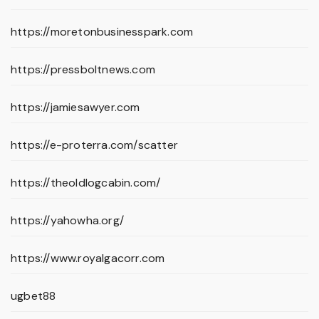
https://moretonbusinesspark.com
https://pressboltnews.com
https://jamiesawyer.com
https://e-proterra.com/scatter
https://theoldlogcabin.com/
https://yahowha.org/
https://www.royalgacorr.com
ugbet88