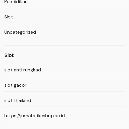
Pendidikan
Slot
Uncategorized
Slot
slot anti rungkad
slot gacor
slot thailand
https://jurnal.stikesbup.ac.id