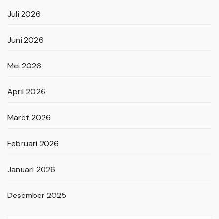
Juli 2026
Juni 2026
Mei 2026
April 2026
Maret 2026
Februari 2026
Januari 2026
Desember 2025