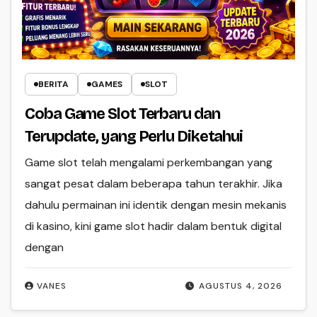
BERITA
GAMES
SLOT
Coba Game Slot Terbaru dan
Terupdate, yang Perlu Diketahui
Game slot telah mengalami perkembangan yang
sangat pesat dalam beberapa tahun terakhir. Jika
dahulu permainan ini identik dengan mesin mekanis
di kasino, kini game slot hadir dalam bentuk digital
dengan
VANES
AGUSTUS 4, 2026