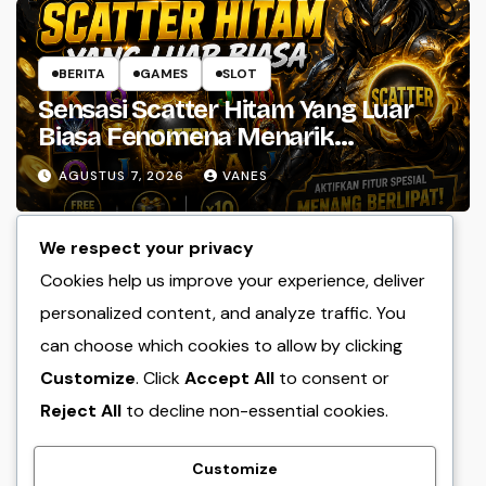
BERITA
GAMES
SLOT
Sensasi Scatter Hitam Yang Luar
Biasa Fenomena Menarik
Perhatian
AGUSTUS 7, 2026
VANES
We respect your privacy
Cookies help us improve your experience, deliver
personalized content, and analyze traffic. You
can choose which cookies to allow by clicking
Customize
. Click
Accept All
to consent or
Reject All
to decline non-essential cookies.
Sekolah Menengah Atas
Negeri 11 Jakarta
Customize