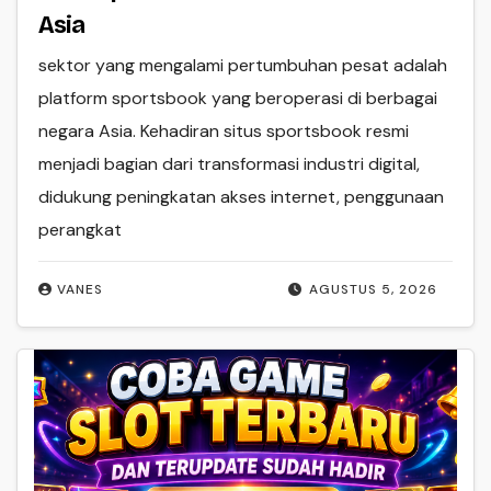
Asia
sektor yang mengalami pertumbuhan pesat adalah
platform sportsbook yang beroperasi di berbagai
negara Asia. Kehadiran situs sportsbook resmi
menjadi bagian dari transformasi industri digital,
didukung peningkatan akses internet, penggunaan
perangkat
VANES
AGUSTUS 5, 2026