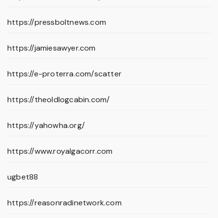
https://pressboltnews.com
https://jamiesawyer.com
https://e-proterra.com/scatter
https://theoldlogcabin.com/
https://yahowha.org/
https://www.royalgacorr.com
ugbet88
https://reasonradinetwork.com