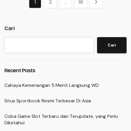
Paginasi
1
2
…
18
pos
Cari
Cari
Recent Posts
Cahaya Kemenangan 5 Menit Langsung WD
Situs Sportbook Resmi Terbesar Di Asia
Coba Game Slot Terbaru dan Terupdate, yang Perlu
Diketahui