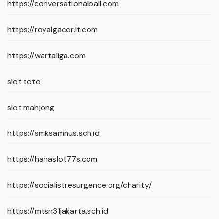
https://conversationalball.com
https://royalgacor.it.com
https://wartaliga.com
slot toto
slot mahjong
https://smksamnus.sch.id
https://hahaslot77s.com
https://socialistresurgence.org/charity/
https://mtsn31jakarta.sch.id