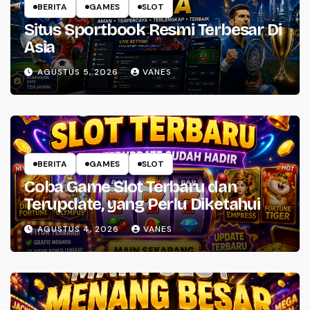
BERITA
GAMES
SLOT
Situs Sportbook Resmi Terbesar Di
Asia
AGUSTUS 5, 2026
VANES
BERITA
GAMES
SLOT
Coba Game Slot Terbaru dan
Terupdate, yang Perlu Diketahui
AGUSTUS 4, 2026
VANES