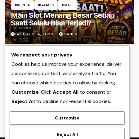
BERITA
GAMES
SLOT
Main Slot Menang Besar Setiap
Saat! Selalu Bisa Terjadi?
AGUSTUS 4, 2026
VANES
We respect your privacy
Cookies help us improve your experience, deliver
personalized content, and analyze traffic. You
can choose which cookies to allow by clicking
Customize
. Click
Accept All
to consent or
Reject All
to decline non-essential cookies.
Sekolah Menengah Atas
Negeri 11 Jakarta
Customize
Reject All