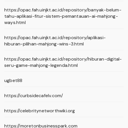
https://opac.fah.uinjkt.ac.id/repository/banyak-belum-
tahu-aplikasi-fitur-sistem-pemantauan-ai-mahjong-
ways.html
https://opac.fah.uinjkt.ac.id/repository/aplikasi-
hiburan-pilihan-mahjong-wins-3.html
https://opac.fah.uinjkt.ac.id/repository/hiburan-digital-
seru-game-mahjong-legenda.html
ugbet88
https://curbsidecafelv.com/
https://celebritynetworthwiki.org
https://moretonbusinesspark.com