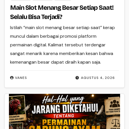
Main Slot Menang Besar Setiap Saat!
Selalu Bisa Terjadi?
Istilah “main slot menang besar setiap saat” kerap
muncul dalam berbagai promosi platform
permainan digital. Kalimat tersebut terdengar
sangat menarik karena memberikan kesan bahwa
kemenangan besar dapat diraih kapan saja.
VANES
AGUSTUS 4, 2026