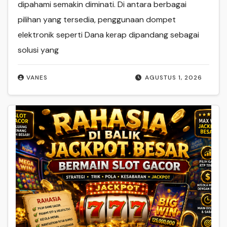
dipahami semakin diminati. Di antara berbagai
pilihan yang tersedia, penggunaan dompet
elektronik seperti Dana kerap dipandang sebagai
solusi yang
VANES
AGUSTUS 1, 2026