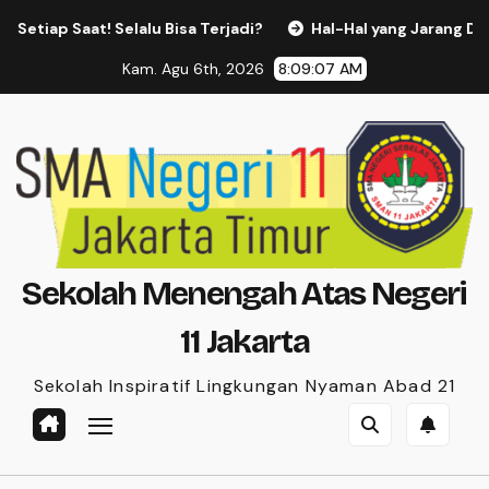
Skip
isa Terjadi?
Hal-Hal yang Jarang Diketahui Tentang Perm
to
Kam. Agu 6th, 2026
8:09:09 AM
content
Sekolah Menengah Atas Negeri
11 Jakarta
Sekolah Inspiratif Lingkungan Nyaman Abad 21