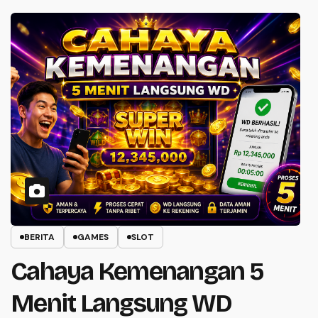
BERITA
GAMES
SLOT
gan 5
Situs Sportbook Re
WD
Terbesar Di Asia