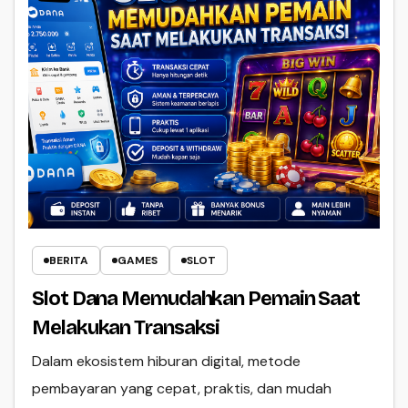
BERITA
GAMES
SLOT
Slot Dana Memudahkan Pemain Saat
Melakukan Transaksi
Dalam ekosistem hiburan digital, metode
pembayaran yang cepat, praktis, dan mudah