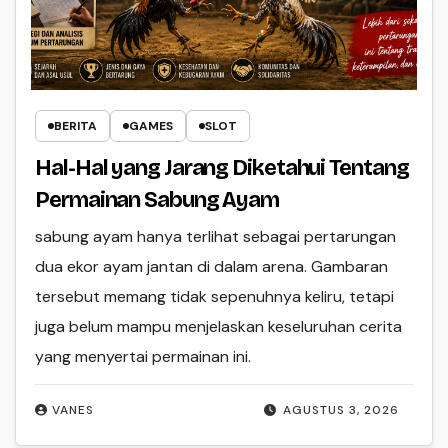
BERITA
GAMES
SLOT
Hal-Hal yang Jarang Diketahui Tentang
Permainan Sabung Ayam
sabung ayam hanya terlihat sebagai pertarungan
dua ekor ayam jantan di dalam arena. Gambaran
tersebut memang tidak sepenuhnya keliru, tetapi
juga belum mampu menjelaskan keseluruhan cerita
yang menyertai permainan ini.
VANES
AGUSTUS 3, 2026