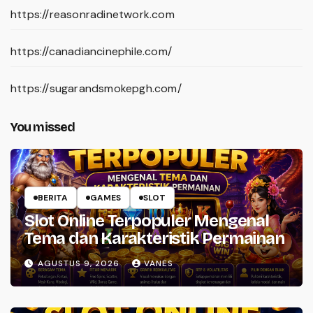
https://reasonradinetwork.com
https://canadiancinephile.com/
https://sugarandsmokepgh.com/
You missed
BERITA
GAMES
SLOT
Slot Online Terpopuler Mengenal
Tema dan Karakteristik Permainan
AGUSTUS 9, 2026
VANES