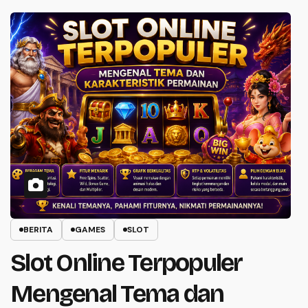
A
GAMES
SLOT
BERITA
t Online Terpopuler
Menge
genal Tema dan
Cara 