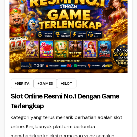
BERITA
GAMES
SLOT
Slot Online Resmi No.1 Dengan Game
Terlengkap
kategori yang terus menarik perhatian adalah slot
online. Kini, banyak platform berlomba
menghadirkan koleksi permainan yang semakin