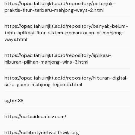
https://opac.fah.uinjkt.ac.id/repository/petunjuk-
praktis-fitur-terbaru-mahjong-ways-2.html
https://opac.fah.uinjkt.ac.id/repository/banyak-belum-
tahu-aplikasi-fitur-sistem-pemantauan-ai-mahjong-
ways.html
https://opac.fah.uinjkt.ac.id/repository/aplikasi-
hiburan-pilihan-mahjong-wins-3.html
https://opac.fah.uinjkt.ac.id/repository/hiburan-digital-
seru-game-mahjong-legenda.html
ugbet88
https://curbsidecafelv.com/
https://celebritynetworthwiki.org