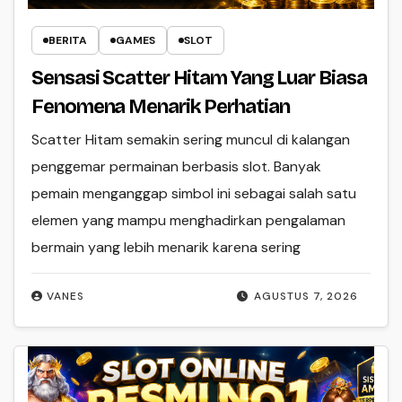
BERITA
GAMES
SLOT
Sensasi Scatter Hitam Yang Luar Biasa
Fenomena Menarik Perhatian
Scatter Hitam semakin sering muncul di kalangan
penggemar permainan berbasis slot. Banyak
pemain menganggap simbol ini sebagai salah satu
elemen yang mampu menghadirkan pengalaman
bermain yang lebih menarik karena sering
VANES
AGUSTUS 7, 2026