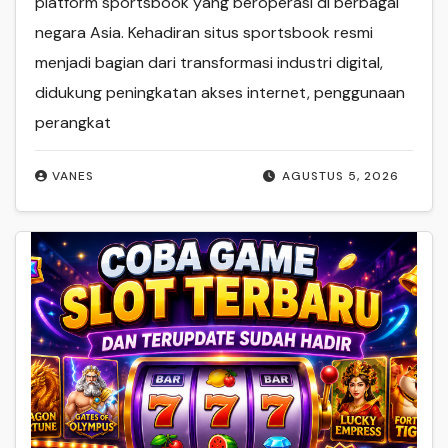
platform sportsbook yang beroperasi di berbagai
negara Asia. Kehadiran situs sportsbook resmi
menjadi bagian dari transformasi industri digital,
didukung peningkatan akses internet, penggunaan
perangkat
VANES
AGUSTUS 5, 2026