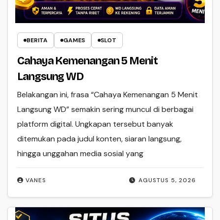
BERITA
GAMES
SLOT
Cahaya Kemenangan 5 Menit
Langsung WD
Belakangan ini, frasa “Cahaya Kemenangan 5 Menit
Langsung WD” semakin sering muncul di berbagai
platform digital. Ungkapan tersebut banyak
ditemukan pada judul konten, siaran langsung,
hingga unggahan media sosial yang
VANES
AGUSTUS 5, 2026