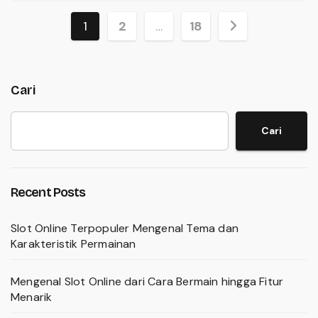
Paginasi
1
2
…
18
pos
Cari
Cari
Recent Posts
Slot Online Terpopuler Mengenal Tema dan
Karakteristik Permainan
Mengenal Slot Online dari Cara Bermain hingga Fitur
Menarik