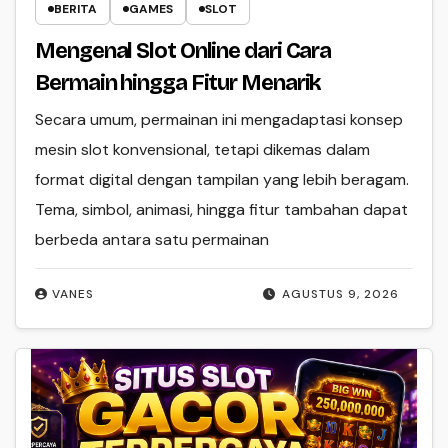
BERITA
GAMES
SLOT
Mengenal Slot Online dari Cara
Bermain hingga Fitur Menarik
Secara umum, permainan ini mengadaptasi konsep
mesin slot konvensional, tetapi dikemas dalam
format digital dengan tampilan yang lebih beragam.
Tema, simbol, animasi, hingga fitur tambahan dapat
berbeda antara satu permainan
VANES
AGUSTUS 9, 2026