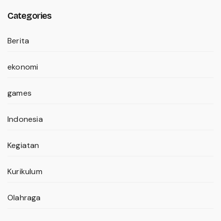
Categories
Berita
ekonomi
games
Indonesia
Kegiatan
Kurikulum
Olahraga