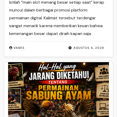
Istilah “main slot menang besar setiap saat” kerap
muncul dalam berbagai promosi platform
permainan digital. Kalimat tersebut terdengar
sangat menarik karena memberikan kesan bahwa
kemenangan besar dapat diraih kapan saja.
VANES
AGUSTUS 4, 2026