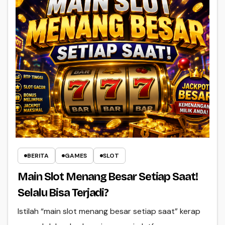
BERITA
GAMES
SLOT
Main Slot Menang Besar Setiap Saat!
Selalu Bisa Terjadi?
Istilah “main slot menang besar setiap saat” kerap