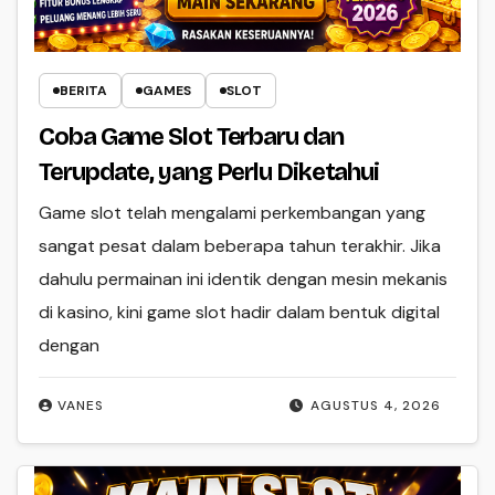
BERITA
GAMES
SLOT
Coba Game Slot Terbaru dan
Terupdate, yang Perlu Diketahui
Game slot telah mengalami perkembangan yang
sangat pesat dalam beberapa tahun terakhir. Jika
dahulu permainan ini identik dengan mesin mekanis
di kasino, kini game slot hadir dalam bentuk digital
dengan
VANES
AGUSTUS 4, 2026