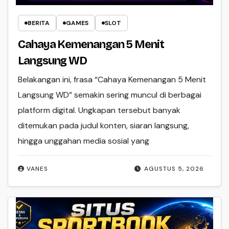
BERITA
GAMES
SLOT
Cahaya Kemenangan 5 Menit
Langsung WD
Belakangan ini, frasa “Cahaya Kemenangan 5 Menit
Langsung WD” semakin sering muncul di berbagai
platform digital. Ungkapan tersebut banyak
ditemukan pada judul konten, siaran langsung,
hingga unggahan media sosial yang
VANES
AGUSTUS 5, 2026