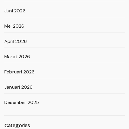
Juni 2026
Mei 2026
April 2026
Maret 2026
Februari 2026
Januari 2026
Desember 2025
Categories