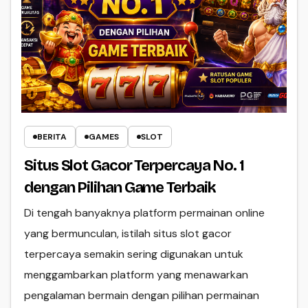
BERITA
GAMES
SLOT
Situs Slot Gacor Terpercaya No. 1
dengan Pilihan Game Terbaik
Di tengah banyaknya platform permainan online
yang bermunculan, istilah situs slot gacor
terpercaya semakin sering digunakan untuk
menggambarkan platform yang menawarkan
pengalaman bermain dengan pilihan permainan