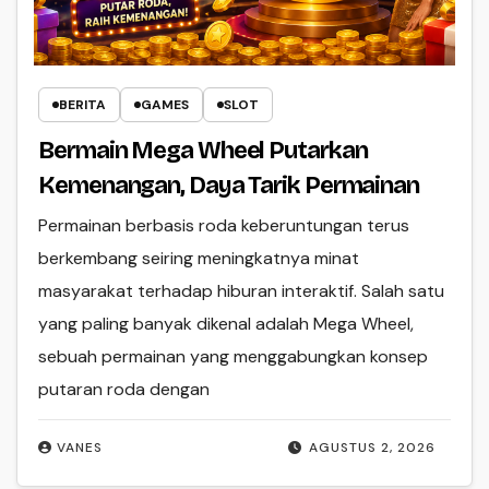
BERITA
GAMES
SLOT
Bermain Mega Wheel Putarkan
Kemenangan, Daya Tarik Permainan
Permainan berbasis roda keberuntungan terus
berkembang seiring meningkatnya minat
masyarakat terhadap hiburan interaktif. Salah satu
yang paling banyak dikenal adalah Mega Wheel,
sebuah permainan yang menggabungkan konsep
putaran roda dengan
VANES
AGUSTUS 2, 2026