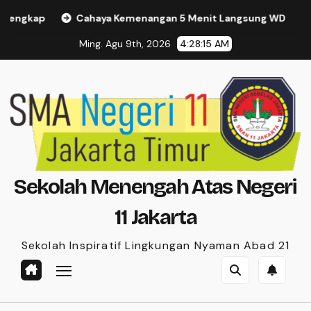
Skip
 Kemenangan 5 Menit Langsung WD
Situs Sportbook Resmi
to
Ming. Agu 9th, 2026
4:28:17 AM
content
Sekolah Menengah Atas Negeri
11 Jakarta
Sekolah Inspiratif Lingkungan Nyaman Abad 21