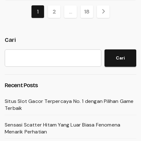
Paginasi
1
2
…
18
pos
Cari
Cari
Recent Posts
Situs Slot Gacor Terpercaya No. 1 dengan Pilihan Game
Terbaik
Sensasi Scatter Hitam Yang Luar Biasa Fenomena
Menarik Perhatian