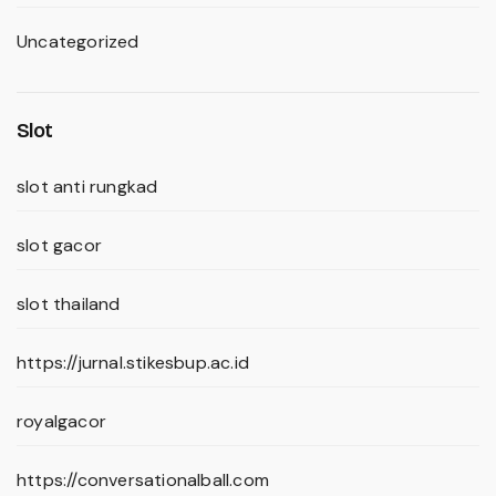
Uncategorized
Slot
slot anti rungkad
slot gacor
slot thailand
https://jurnal.stikesbup.ac.id
royalgacor
https://conversationalball.com