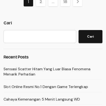
Paginasi
1
2
…
18
pos
Cari
Cari
Recent Posts
Sensasi Scatter Hitam Yang Luar Biasa Fenomena
Menarik Perhatian
Slot Online Resmi No.1 Dengan Game Terlengkap
Cahaya Kemenangan 5 Menit Langsung WD