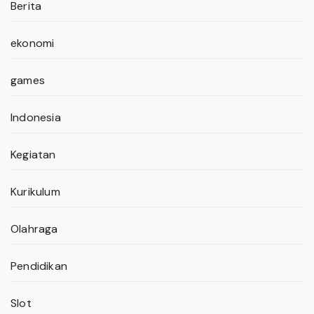
Berita
ekonomi
games
Indonesia
Kegiatan
Kurikulum
Olahraga
Pendidikan
Slot