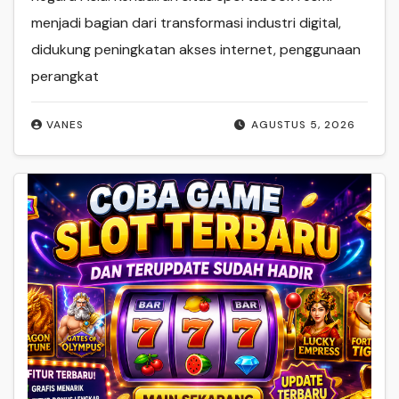
menjadi bagian dari transformasi industri digital,
didukung peningkatan akses internet, penggunaan
perangkat
VANES
AGUSTUS 5, 2026