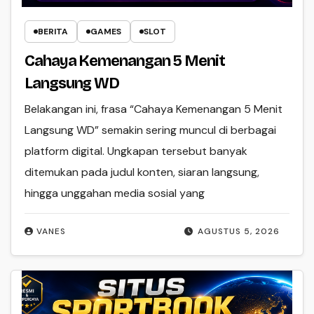
BERITA
GAMES
SLOT
Cahaya Kemenangan 5 Menit
Langsung WD
Belakangan ini, frasa “Cahaya Kemenangan 5 Menit
Langsung WD” semakin sering muncul di berbagai
platform digital. Ungkapan tersebut banyak
ditemukan pada judul konten, siaran langsung,
hingga unggahan media sosial yang
VANES
AGUSTUS 5, 2026