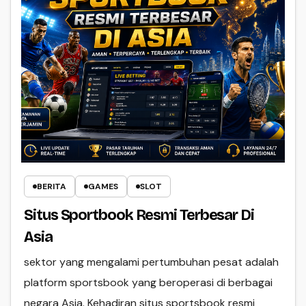
BERITA
GAMES
SLOT
Situs Sportbook Resmi Terbesar Di
Asia
sektor yang mengalami pertumbuhan pesat adalah
platform sportsbook yang beroperasi di berbagai
negara Asia. Kehadiran situs sportsbook resmi