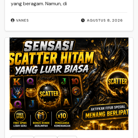
yang beragam. Namun, di
VANES
AGUSTUS 8, 2026