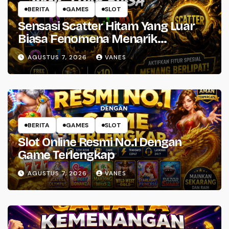
BERITA
GAMES
SLOT
Sensasi Scatter Hitam Yang Luar
Biasa Fenomena Menarik
Perhatian
AGUSTUS 7, 2026
VANES
BERITA
GAMES
SLOT
Slot Online Resmi No.1 Dengan
Game Terlengkap
AGUSTUS 7, 2026
VANES