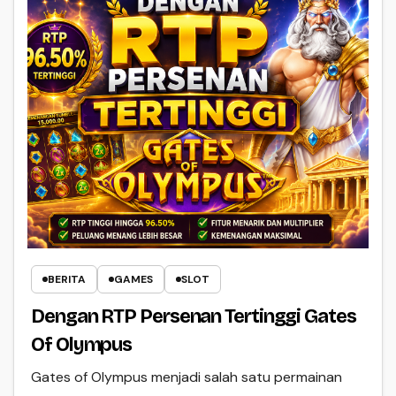
BERITA
GAMES
SLOT
Dengan RTP Persenan Tertinggi Gates
Of Olympus
Gates of Olympus menjadi salah satu permainan