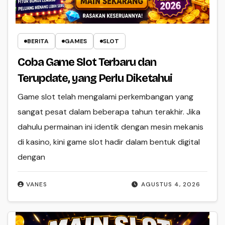
BERITA
GAMES
SLOT
Coba Game Slot Terbaru dan
Terupdate, yang Perlu Diketahui
Game slot telah mengalami perkembangan yang
sangat pesat dalam beberapa tahun terakhir. Jika
dahulu permainan ini identik dengan mesin mekanis
di kasino, kini game slot hadir dalam bentuk digital
dengan
VANES
AGUSTUS 4, 2026