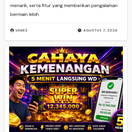
menarik, serta fitur yang memberikan pengalaman
bermain lebih
VANES
AGUSTUS 7, 2026