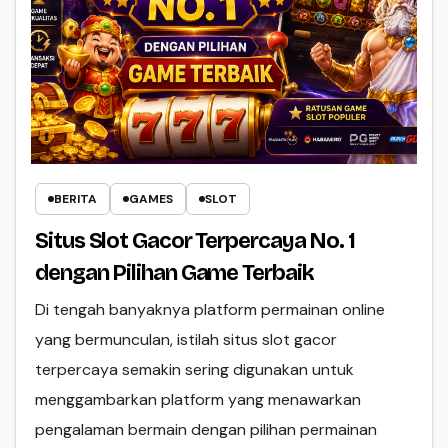
BERITA
GAMES
SLOT
Situs Slot Gacor Terpercaya No. 1
dengan Pilihan Game Terbaik
Di tengah banyaknya platform permainan online
yang bermunculan, istilah situs slot gacor
terpercaya semakin sering digunakan untuk
menggambarkan platform yang menawarkan
pengalaman bermain dengan pilihan permainan