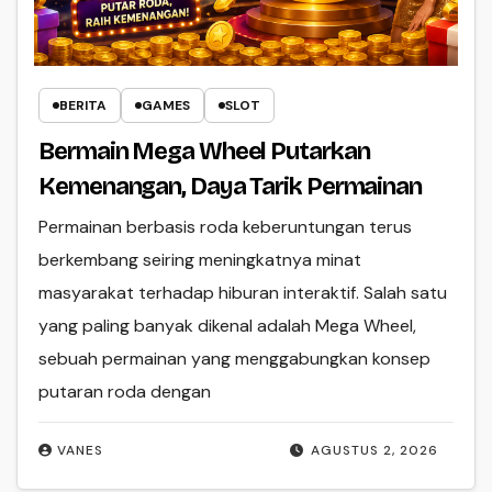
BERITA
GAMES
SLOT
Bermain Mega Wheel Putarkan
Kemenangan, Daya Tarik Permainan
Permainan berbasis roda keberuntungan terus
berkembang seiring meningkatnya minat
masyarakat terhadap hiburan interaktif. Salah satu
yang paling banyak dikenal adalah Mega Wheel,
sebuah permainan yang menggabungkan konsep
putaran roda dengan
VANES
AGUSTUS 2, 2026