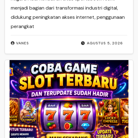
menjadi bagian dari transformasi industri digital,
didukung peningkatan akses internet, penggunaan
perangkat
VANES
AGUSTUS 5, 2026