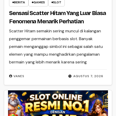
BERITA
GAMES
SLOT
Sensasi Scatter Hitam Yang Luar Biasa
Fenomena Menarik Perhatian
Scatter Hitam semakin sering muncul di kalangan
penggemar permainan berbasis slot. Banyak
pemain menganggap simbol ini sebagai salah satu
elemen yang mampu menghadirkan pengalaman
bermain yang lebih menarik karena sering
VANES
AGUSTUS 7, 2026