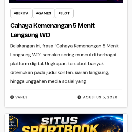
BERITA
GAMES
SLOT
Cahaya Kemenangan 5 Menit
Langsung WD
Belakangan ini, frasa “Cahaya Kemenangan 5 Menit
Langsung WD” semakin sering muncul di berbagai
platform digital. Ungkapan tersebut banyak
ditemukan pada judul konten, siaran langsung,
hingga unggahan media sosial yang
VANES
AGUSTUS 5, 2026