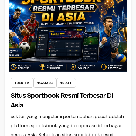
BERITA
GAMES
SLOT
Situs Sportbook Resmi Terbesar Di
Asia
sektor yang mengalami pertumbuhan pesat adalah
platform sportsbook yang beroperasi di berbagai
negara Asia. Kehadiran situs sportsbook resmi