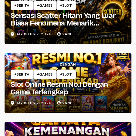
BERITA
GAMES
SLOT
Sensasi Scatter Hitam Yang Luar
Biasa Fenomena Menarik
Perhatian
AGUSTUS 7, 2026
VANES
BERITA
GAMES
SLOT
Slot Online Resmi No.1 Dengan
Game Terlengkap
AGUSTUS 7, 2026
VANES