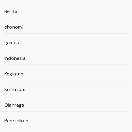
Berita
ekonomi
games
Indonesia
Kegiatan
Kurikulum
Olahraga
Pendidikan