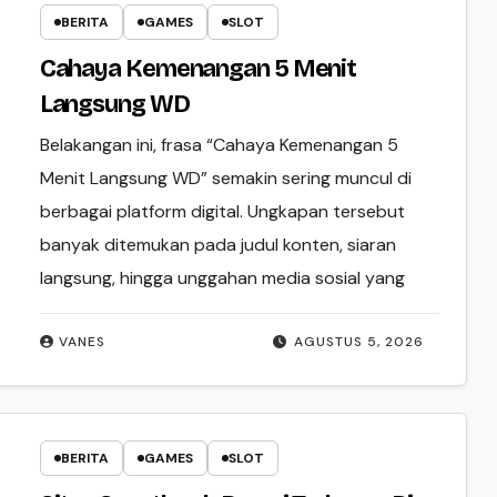
BERITA
GAMES
SLOT
Cahaya Kemenangan 5 Menit
Langsung WD
Belakangan ini, frasa “Cahaya Kemenangan 5
Menit Langsung WD” semakin sering muncul di
berbagai platform digital. Ungkapan tersebut
banyak ditemukan pada judul konten, siaran
langsung, hingga unggahan media sosial yang
VANES
AGUSTUS 5, 2026
BERITA
GAMES
SLOT