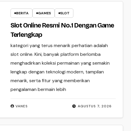
BERITA
GAMES
SLOT
Slot Online Resmi No.1 Dengan Game
Terlengkap
kategori yang terus menarik perhatian adalah
slot online. Kini, banyak platform berlomba
menghadirkan koleksi permainan yang semakin
lengkap dengan teknologi modern, tampilan
menarik, serta fitur yang memberikan
pengalaman bermain lebih
VANES
AGUSTUS 7, 2026