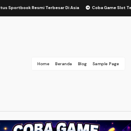
 Resmi Terbesar Di Asia
Coba Game Slot Terbaru dan Teru
Home
Beranda
Blog
Sample Page