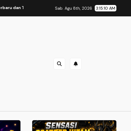
pdate, yang Perlu Diketahui
Sensasi Scatter Hitam Yan
Sab. Agu 8th, 2026
3:15:11 AM
BERITA
GAMES
SLOT