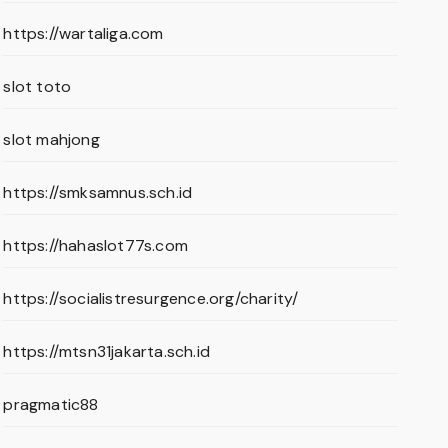
https://wartaliga.com
slot toto
slot mahjong
https://smksamnus.sch.id
https://hahaslot77s.com
https://socialistresurgence.org/charity/
https://mtsn31jakarta.sch.id
pragmatic88