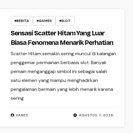
BERITA
GAMES
SLOT
Sensasi Scatter Hitam Yang Luar
Biasa Fenomena Menarik Perhatian
Scatter Hitam semakin sering muncul di kalangan
penggemar permainan berbasis slot. Banyak
pemain menganggap simbol ini sebagai salah
satu elemen yang mampu menghadirkan
pengalaman bermain yang lebih menarik karena
sering
VANES
AGUSTUS 7, 2026