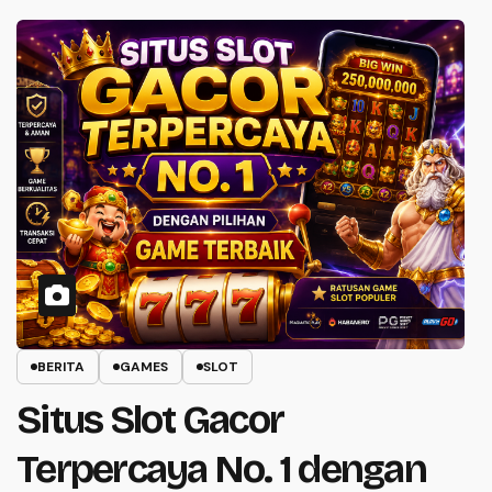
GAMES
SLOT
BERITA
G
 Slot Gacor
Sensas
ercaya No. 1 dengan
Yang L