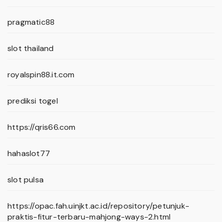
pragmatic88
slot thailand
royalspin88.it.com
prediksi togel
https://qris66.com
hahaslot77
slot pulsa
https://opac.fah.uinjkt.ac.id/repository/petunjuk-
praktis-fitur-terbaru-mahjong-ways-2.html