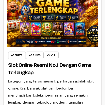
BERITA
GAMES
SLOT
Slot Online Resmi No.1 Dengan Game
Terlengkap
kategori yang terus menarik perhatian adalah slot
online. Kini, banyak platform berlomba
menghadirkan koleksi permainan yang semakin
lengkap dengan teknologi modern, tampilan