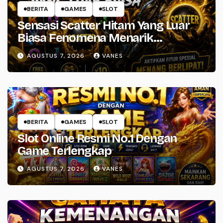
BERITA
GAMES
SLOT
Sensasi Scatter Hitam Yang Luar
Biasa Fenomena Menarik
Perhatian
AGUSTUS 7, 2026
VANES
BERITA
GAMES
SLOT
Slot Online Resmi No.1 Dengan
Game Terlengkap
AGUSTUS 7, 2026
VANES