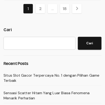
Paginasi
1
2
…
18
pos
Cari
Cari
Recent Posts
Situs Slot Gacor Terpercaya No. 1 dengan Pilihan Game
Terbaik
Sensasi Scatter Hitam Yang Luar Biasa Fenomena
Menarik Perhatian