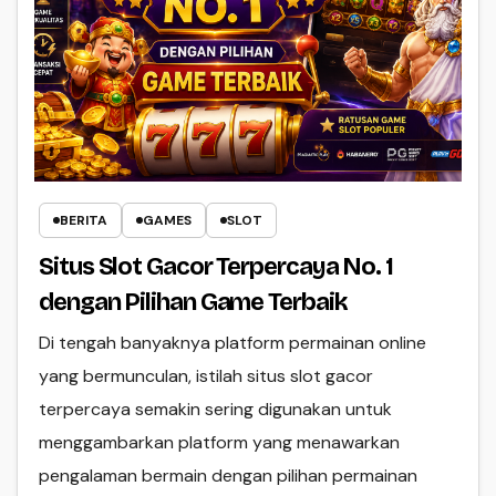
BERITA
GAMES
SLOT
Situs Slot Gacor Terpercaya No. 1
dengan Pilihan Game Terbaik
Di tengah banyaknya platform permainan online
yang bermunculan, istilah situs slot gacor
terpercaya semakin sering digunakan untuk
menggambarkan platform yang menawarkan
pengalaman bermain dengan pilihan permainan