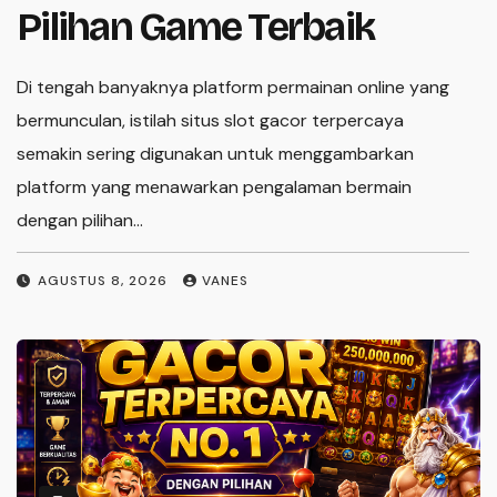
han Game Terbaik
Fenom
Perhat
 banyaknya platform permainan online yang
Scatter Hitam 
n, istilah situs slot gacor terpercaya
penggemar per
ering digunakan untuk menggambarkan
menganggap si
yang menawarkan pengalaman bermain
mampu mengha
ihan…
AGUSTUS 7, 
 8, 2026
VANES