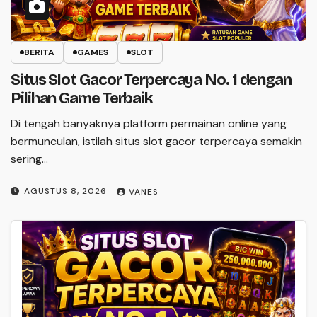
BERITA
GAMES
SLOT
Situs Slot Gacor Terpercaya No. 1 dengan
Pilihan Game Terbaik
Di tengah banyaknya platform permainan online yang
bermunculan, istilah situs slot gacor terpercaya semakin
sering…
AGUSTUS 8, 2026
VANES