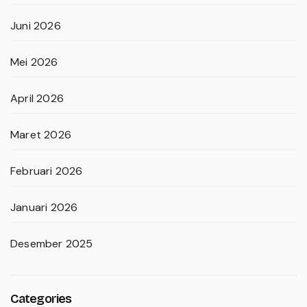
Juni 2026
Mei 2026
April 2026
Maret 2026
Februari 2026
Januari 2026
Desember 2025
Categories