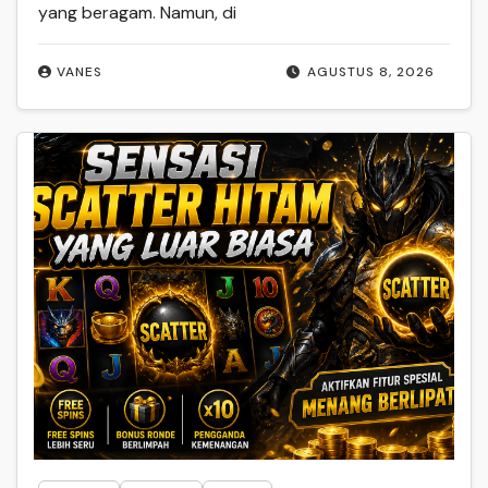
yang beragam. Namun, di
VANES
AGUSTUS 8, 2026