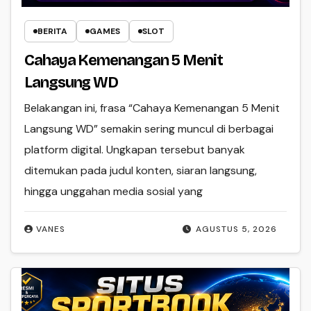
BERITA
GAMES
SLOT
Cahaya Kemenangan 5 Menit
Langsung WD
Belakangan ini, frasa “Cahaya Kemenangan 5 Menit
Langsung WD” semakin sering muncul di berbagai
platform digital. Ungkapan tersebut banyak
ditemukan pada judul konten, siaran langsung,
hingga unggahan media sosial yang
VANES
AGUSTUS 5, 2026