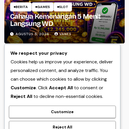
BERITA
GAMES
SLOT
Cahaya Kemenangan 5 Menit
Langsung WD
AGUSTUS 5, 2026
VANES
We respect your privacy
Cookies help us improve your experience, deliver
personalized content, and analyze traffic. You
can choose which cookies to allow by clicking
Customize
. Click
Accept All
to consent or
Reject All
to decline non-essential cookies.
Sekolah Menengah Atas
Negeri 11 Jakarta
Customize
Reject All