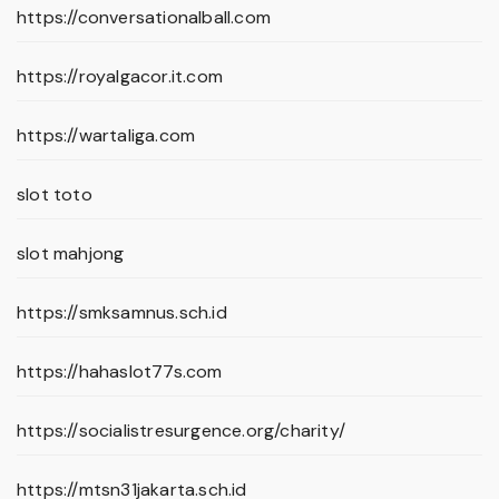
https://conversationalball.com
https://royalgacor.it.com
https://wartaliga.com
slot toto
slot mahjong
https://smksamnus.sch.id
https://hahaslot77s.com
https://socialistresurgence.org/charity/
https://mtsn31jakarta.sch.id