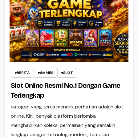
BERITA
GAMES
SLOT
Slot Online Resmi No.1 Dengan Game
Terlengkap
kategori yang terus menarik perhatian adalah slot
online. Kini, banyak platform berlomba
menghadirkan koleksi permainan yang semakin
lengkap dengan teknologi modern, tampilan