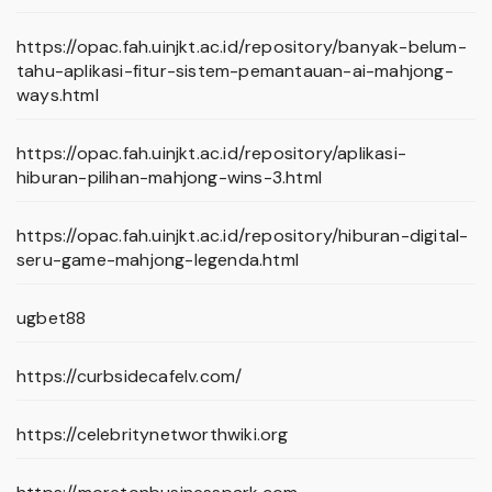
https://opac.fah.uinjkt.ac.id/repository/banyak-belum-
tahu-aplikasi-fitur-sistem-pemantauan-ai-mahjong-
ways.html
https://opac.fah.uinjkt.ac.id/repository/aplikasi-
hiburan-pilihan-mahjong-wins-3.html
https://opac.fah.uinjkt.ac.id/repository/hiburan-digital-
seru-game-mahjong-legenda.html
ugbet88
https://curbsidecafelv.com/
https://celebritynetworthwiki.org