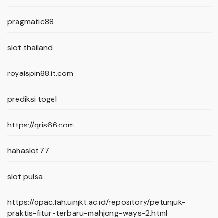
pragmatic88
slot thailand
royalspin88.it.com
prediksi togel
https://qris66.com
hahaslot77
slot pulsa
https://opac.fah.uinjkt.ac.id/repository/petunjuk-
praktis-fitur-terbaru-mahjong-ways-2.html