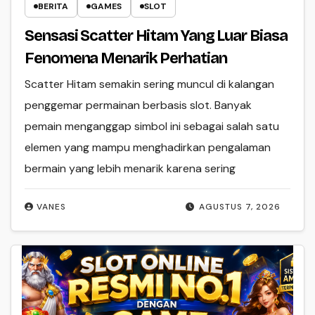
BERITA
GAMES
SLOT
Sensasi Scatter Hitam Yang Luar Biasa
Fenomena Menarik Perhatian
Scatter Hitam semakin sering muncul di kalangan
penggemar permainan berbasis slot. Banyak
pemain menganggap simbol ini sebagai salah satu
elemen yang mampu menghadirkan pengalaman
bermain yang lebih menarik karena sering
VANES
AGUSTUS 7, 2026