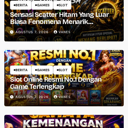
BERITA
GAMES
SLOT
Sensasi Scatter Hitam Yang Luar
Biasa Fenomena Menarik
Perhatian
AGUSTUS 7, 2026
VANES
BERITA
GAMES
SLOT
Slot Online Resmi No.1 Dengan
Game Terlengkap
AGUSTUS 7, 2026
VANES