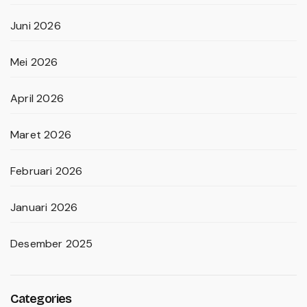
Juni 2026
Mei 2026
April 2026
Maret 2026
Februari 2026
Januari 2026
Desember 2025
Categories