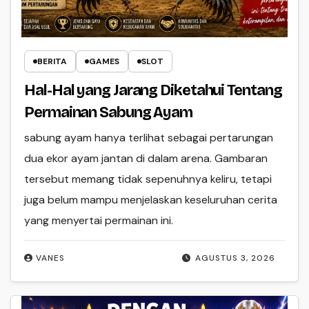
BERITA
GAMES
SLOT
Hal-Hal yang Jarang Diketahui Tentang
Permainan Sabung Ayam
sabung ayam hanya terlihat sebagai pertarungan
dua ekor ayam jantan di dalam arena. Gambaran
tersebut memang tidak sepenuhnya keliru, tetapi
juga belum mampu menjelaskan keseluruhan cerita
yang menyertai permainan ini.
VANES
AGUSTUS 3, 2026