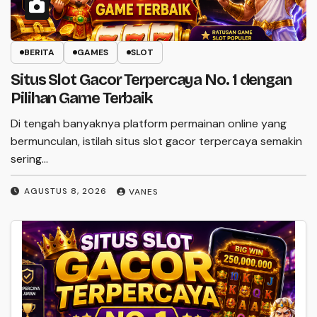
BERITA
GAMES
SLOT
Situs Slot Gacor Terpercaya No. 1 dengan
Pilihan Game Terbaik
Di tengah banyaknya platform permainan online yang
bermunculan, istilah situs slot gacor terpercaya semakin
sering…
AGUSTUS 8, 2026
VANES