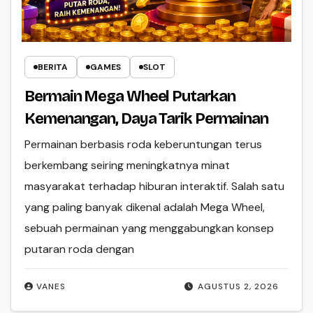
BERITA
GAMES
SLOT
Bermain Mega Wheel Putarkan
Kemenangan, Daya Tarik Permainan
Permainan berbasis roda keberuntungan terus
berkembang seiring meningkatnya minat
masyarakat terhadap hiburan interaktif. Salah satu
yang paling banyak dikenal adalah Mega Wheel,
sebuah permainan yang menggabungkan konsep
putaran roda dengan
VANES
AGUSTUS 2, 2026