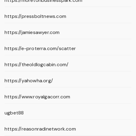
https://moretonbusinesspark.com
https://pressboltnews.com
https://jamiesawyer.com
https://e-proterra.com/scatter
https://theoldlogcabin.com/
https://yahowha.org/
https://www.royalgacorr.com
ugbet88
https://reasonradinetwork.com