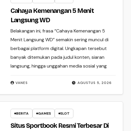
Cahaya Kemenangan 5 Menit
Langsung WD
Belakangan ini, frasa “Cahaya Kemenangan 5
Menit Langsung WD” semakin sering muncul di
berbagai platform digital. Ungkapan tersebut
banyak ditemukan pada judul konten, siaran
langsung, hingga unggahan media sosial yang
VANES
AGUSTUS 5, 2026
BERITA
GAMES
SLOT
Situs Sportbook Resmi Terbesar Di