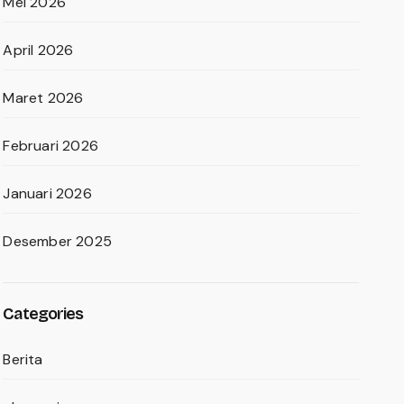
Mei 2026
April 2026
Maret 2026
Februari 2026
Januari 2026
Desember 2025
Categories
Berita