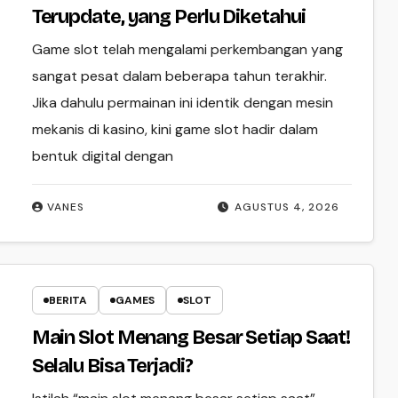
Terupdate, yang Perlu Diketahui
Game slot telah mengalami perkembangan yang
sangat pesat dalam beberapa tahun terakhir.
Jika dahulu permainan ini identik dengan mesin
mekanis di kasino, kini game slot hadir dalam
bentuk digital dengan
VANES
AGUSTUS 4, 2026
BERITA
GAMES
SLOT
Main Slot Menang Besar Setiap Saat!
Selalu Bisa Terjadi?