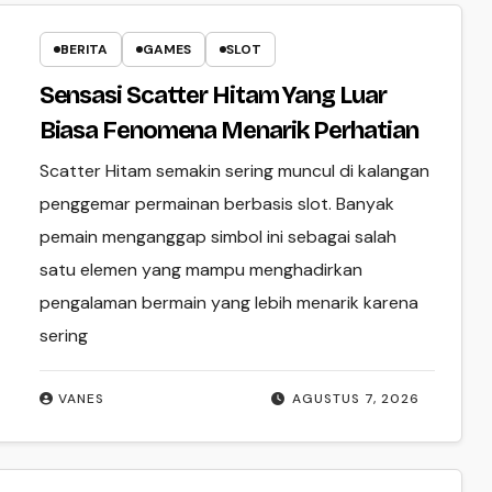
BERITA
GAMES
SLOT
Sensasi Scatter Hitam Yang Luar
Biasa Fenomena Menarik Perhatian
Scatter Hitam semakin sering muncul di kalangan
penggemar permainan berbasis slot. Banyak
pemain menganggap simbol ini sebagai salah
satu elemen yang mampu menghadirkan
pengalaman bermain yang lebih menarik karena
sering
VANES
AGUSTUS 7, 2026