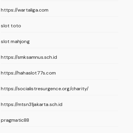
https://wartaliga.com
slot toto
slot mahjong
https://smksamnus.sch.id
https://hahaslot77s.com
https://socialistresurgence.org/charity/
https://mtsn31jakarta.sch.id
pragmatic88