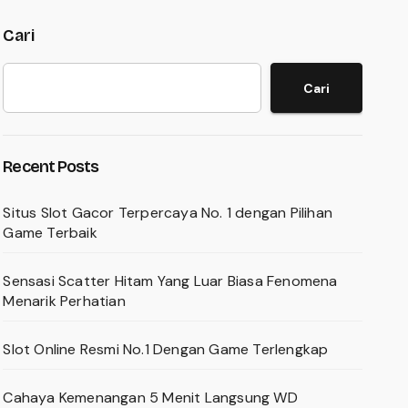
Cari
Cari
Recent Posts
Situs Slot Gacor Terpercaya No. 1 dengan Pilihan
Game Terbaik
Sensasi Scatter Hitam Yang Luar Biasa Fenomena
Menarik Perhatian
Slot Online Resmi No.1 Dengan Game Terlengkap
Cahaya Kemenangan 5 Menit Langsung WD