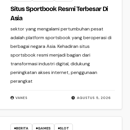
Situs Sportbook Resmi Terbesar Di
Asia
sektor yang mengalami pertumbuhan pesat
adalah platform sportsbook yang beroperasi di
berbagai negara Asia. Kehadiran situs
sportsbook resmi menjadi bagian dari
transformasi industri digital, didukung
peningkatan akses internet, penggunaan
perangkat
VANES
AGUSTUS 5, 2026
BERITA
GAMES
SLOT