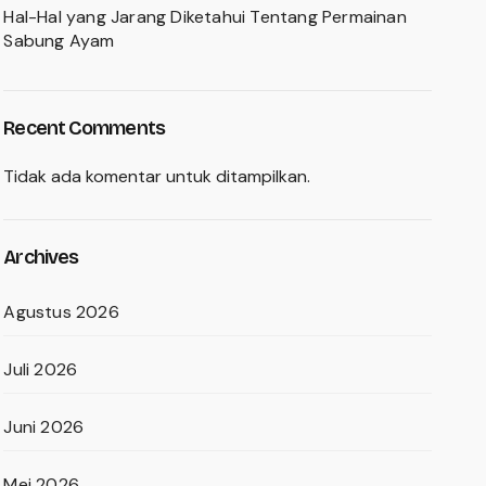
Hal-Hal yang Jarang Diketahui Tentang Permainan
Sabung Ayam
Recent Comments
Tidak ada komentar untuk ditampilkan.
Archives
Agustus 2026
Juli 2026
Juni 2026
Mei 2026