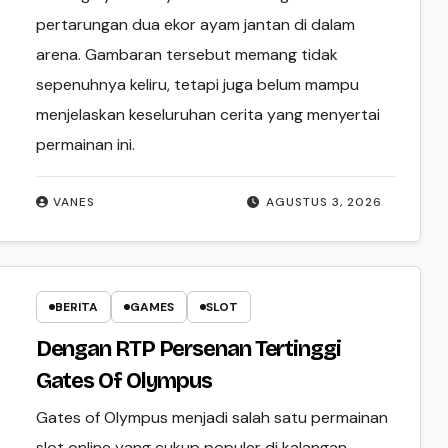
pertarungan dua ekor ayam jantan di dalam
arena. Gambaran tersebut memang tidak
sepenuhnya keliru, tetapi juga belum mampu
menjelaskan keseluruhan cerita yang menyertai
permainan ini.
VANES
AGUSTUS 3, 2026
BERITA
GAMES
SLOT
Dengan RTP Persenan Tertinggi
Gates Of Olympus
Gates of Olympus menjadi salah satu permainan
slot online yang cukup populer di kalangan