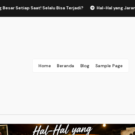
aat! Selalu Bisa Terjadi?
Hal-Hal yang Jarang Diketahui 
Home
Beranda
Blog
Sample Page