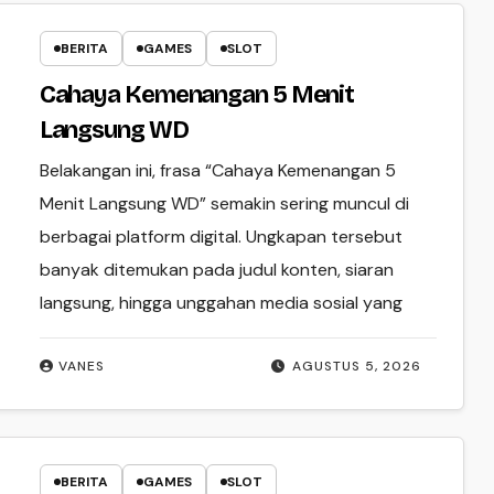
BERITA
GAMES
SLOT
Cahaya Kemenangan 5 Menit
Langsung WD
Belakangan ini, frasa “Cahaya Kemenangan 5
Menit Langsung WD” semakin sering muncul di
berbagai platform digital. Ungkapan tersebut
banyak ditemukan pada judul konten, siaran
langsung, hingga unggahan media sosial yang
VANES
AGUSTUS 5, 2026
BERITA
GAMES
SLOT