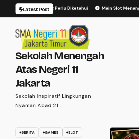
Skip
te, yang Perlu Diketahui
Main Slot Menang Besar Setiap S
Latest Post
to
content
Sekolah Menengah
Atas Negeri 11
Jakarta
Sekolah Inspiratif Lingkungan
Nyaman Abad 21
BERITA
GAMES
SLOT