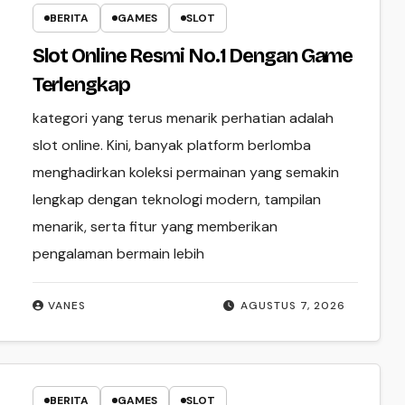
BERITA
GAMES
SLOT
Slot Online Resmi No.1 Dengan Game
Terlengkap
kategori yang terus menarik perhatian adalah
slot online. Kini, banyak platform berlomba
menghadirkan koleksi permainan yang semakin
lengkap dengan teknologi modern, tampilan
menarik, serta fitur yang memberikan
pengalaman bermain lebih
VANES
AGUSTUS 7, 2026
BERITA
GAMES
SLOT