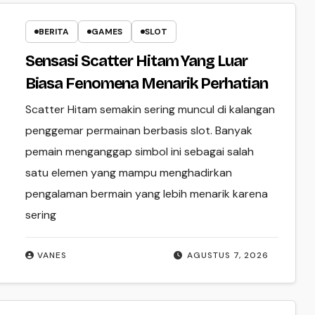
BERITA
GAMES
SLOT
Sensasi Scatter Hitam Yang Luar
Biasa Fenomena Menarik Perhatian
Scatter Hitam semakin sering muncul di kalangan
penggemar permainan berbasis slot. Banyak
pemain menganggap simbol ini sebagai salah
satu elemen yang mampu menghadirkan
pengalaman bermain yang lebih menarik karena
sering
VANES
AGUSTUS 7, 2026