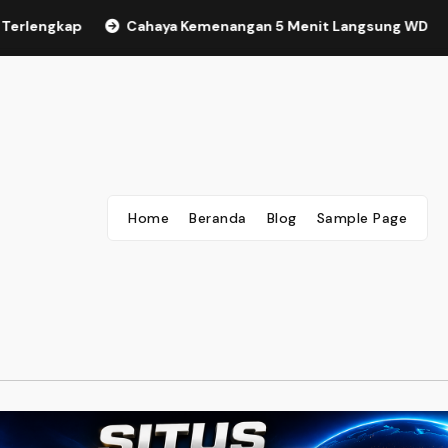
Cahaya Kemenangan 5 Menit Langsung WD
Situs Spor
Home
Beranda
Blog
Sample Page