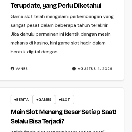
Terupdate, yang Perlu Diketahui
Game slot telah mengalami perkembangan yang
sangat pesat dalam beberapa tahun terakhir.
Jika dahulu permainan ini identik dengan mesin
mekanis di kasino, kini game slot hadir dalam
bentuk digital dengan
VANES
AGUSTUS 4, 2026
BERITA
GAMES
SLOT
Main Slot Menang Besar Setiap Saat!
Selalu Bisa Terjadi?