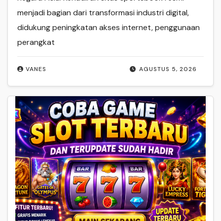
menjadi bagian dari transformasi industri digital,
didukung peningkatan akses internet, penggunaan
perangkat
VANES
AGUSTUS 5, 2026