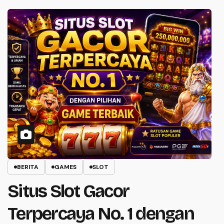
A
GAMES
SLOT
BERITA
us Slot Gacor
Sensa
percaya No. 1 dengan
Yang 