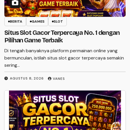
BERITA
GAMES
SLOT
Situs Slot Gacor Terpercaya No. 1 dengan
Pilihan Game Terbaik
Di tengah banyaknya platform permainan online yang
bermunculan, istilah situs slot gacor terpercaya semakin
sering…
AGUSTUS 8, 2026
VANES