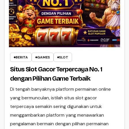
BERITA
GAMES
SLOT
Situs Slot Gacor Terpercaya No. 1
dengan Pilihan Game Terbaik
Di tengah banyaknya platform permainan online
yang bermunculan, istilah situs slot gacor
terpercaya semakin sering digunakan untuk
menggambarkan platform yang menawarkan
pengalaman bermain dengan pilihan permainan