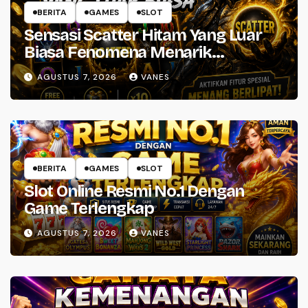
BERITA
GAMES
SLOT
Sensasi Scatter Hitam Yang Luar
Biasa Fenomena Menarik
Perhatian
AGUSTUS 7, 2026
VANES
BERITA
GAMES
SLOT
Slot Online Resmi No.1 Dengan
Game Terlengkap
AGUSTUS 7, 2026
VANES