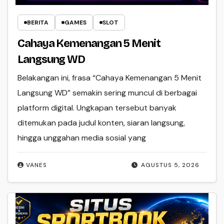
BERITA
GAMES
SLOT
Cahaya Kemenangan 5 Menit
Langsung WD
Belakangan ini, frasa “Cahaya Kemenangan 5 Menit
Langsung WD” semakin sering muncul di berbagai
platform digital. Ungkapan tersebut banyak
ditemukan pada judul konten, siaran langsung,
hingga unggahan media sosial yang
VANES
AGUSTUS 5, 2026