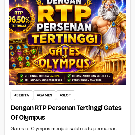
BERITA
GAMES
SLOT
Dengan RTP Persenan Tertinggi Gates
Of Olympus
Gates of Olympus menjadi salah satu permainan