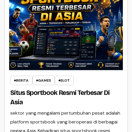
BERITA
GAMES
SLOT
Situs Sportbook Resmi Terbesar Di
Asia
sektor yang mengalami pertumbuhan pesat adalah
platform sportsbook yang beroperasi di berbagai
negara Asia. Kehadiran situs sportsbook resmi