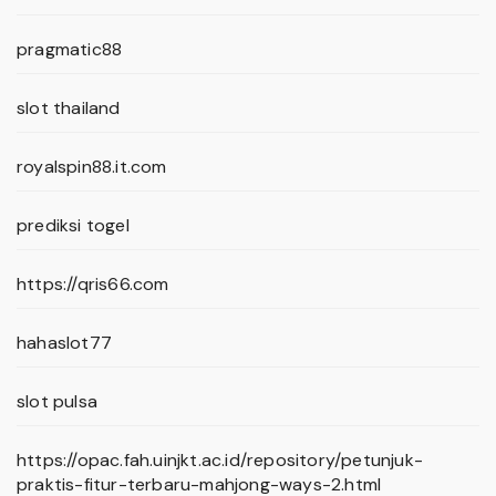
pragmatic88
slot thailand
royalspin88.it.com
prediksi togel
https://qris66.com
hahaslot77
slot pulsa
https://opac.fah.uinjkt.ac.id/repository/petunjuk-
praktis-fitur-terbaru-mahjong-ways-2.html