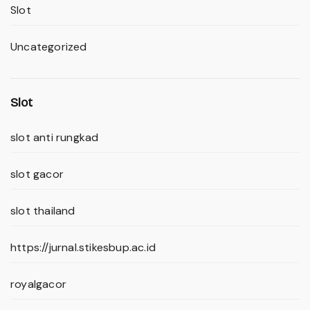
Slot
Uncategorized
Slot
slot anti rungkad
slot gacor
slot thailand
https://jurnal.stikesbup.ac.id
royalgacor