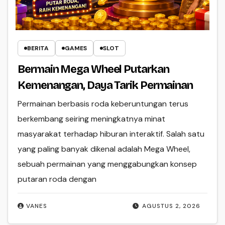
BERITA
GAMES
SLOT
Bermain Mega Wheel Putarkan
Kemenangan, Daya Tarik Permainan
Permainan berbasis roda keberuntungan terus
berkembang seiring meningkatnya minat
masyarakat terhadap hiburan interaktif. Salah satu
yang paling banyak dikenal adalah Mega Wheel,
sebuah permainan yang menggabungkan konsep
putaran roda dengan
VANES
AGUSTUS 2, 2026