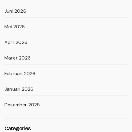
Juni 2026
Mei 2026
April 2026
Maret 2026
Februari 2026
Januari 2026
Desember 2025
Categories