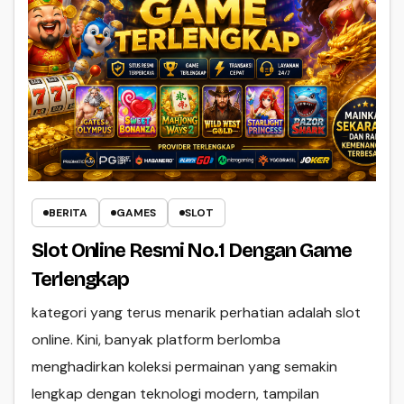
BERITA
GAMES
SLOT
Slot Online Resmi No.1 Dengan Game
Terlengkap
kategori yang terus menarik perhatian adalah slot
online. Kini, banyak platform berlomba
menghadirkan koleksi permainan yang semakin
lengkap dengan teknologi modern, tampilan