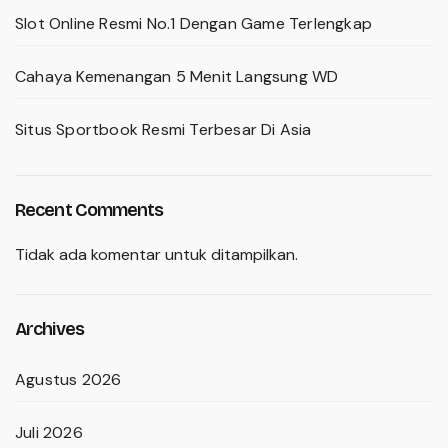
Slot Online Resmi No.1 Dengan Game Terlengkap
Cahaya Kemenangan 5 Menit Langsung WD
Situs Sportbook Resmi Terbesar Di Asia
Recent Comments
Tidak ada komentar untuk ditampilkan.
Archives
Agustus 2026
Juli 2026