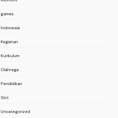
games
Indonesia
Kegiatan
Kurikulum
Olahraga
Pendidikan
Slot
Uncategorized