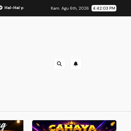
g Jarang Diketahui Tentang Permainan Sabung Ayam
Cah
Kam. Agu 6th, 2026
4:42:04 PM