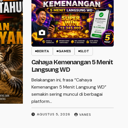
BERITA
GAMES
SLOT
Cahaya Kemenangan 5 Menit
Langsung WD
Belakangan ini, frasa “Cahaya
Kemenangan 5 Menit Langsung WD”
semakin sering muncul di berbagai
platform…
AGUSTUS 5, 2026
VANES