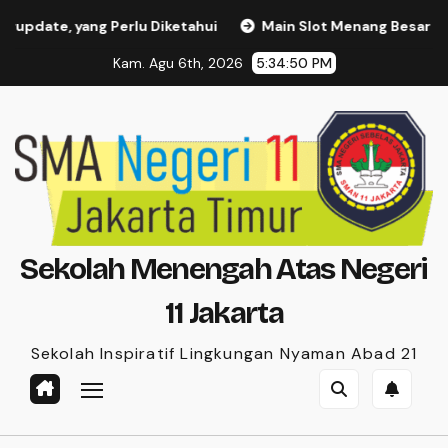
Skip
Diketahui
Main Slot Menang Besar Setiap Saat! Selalu Bisa 
to
Kam. Agu 6th, 2026
5:34:52 PM
content
Sekolah Menengah Atas Negeri
11 Jakarta
Sekolah Inspiratif Lingkungan Nyaman Abad 21