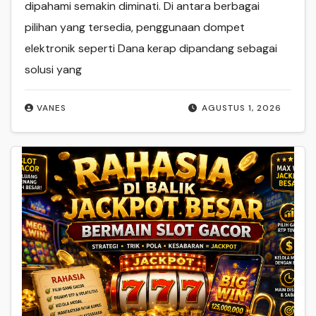
dipahami semakin diminati. Di antara berbagai
pilihan yang tersedia, penggunaan dompet
elektronik seperti Dana kerap dipandang sebagai
solusi yang
VANES
AGUSTUS 1, 2026