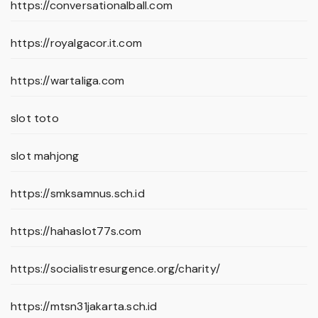
https://conversationalball.com
https://royalgacor.it.com
https://wartaliga.com
slot toto
slot mahjong
https://smksamnus.sch.id
https://hahaslot77s.com
https://socialistresurgence.org/charity/
https://mtsn31jakarta.sch.id