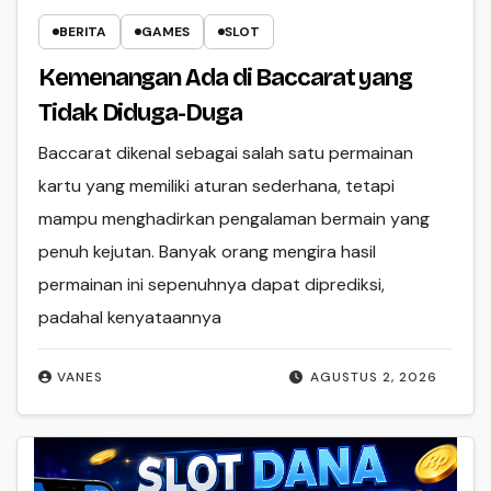
BERITA
GAMES
SLOT
Kemenangan Ada di Baccarat yang
Tidak Diduga-Duga
Baccarat dikenal sebagai salah satu permainan
kartu yang memiliki aturan sederhana, tetapi
mampu menghadirkan pengalaman bermain yang
penuh kejutan. Banyak orang mengira hasil
permainan ini sepenuhnya dapat diprediksi,
padahal kenyataannya
VANES
AGUSTUS 2, 2026