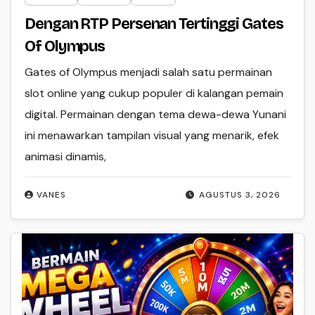
Dengan RTP Persenan Tertinggi Gates
Of Olympus
Gates of Olympus menjadi salah satu permainan
slot online yang cukup populer di kalangan pemain
digital. Permainan dengan tema dewa-dewa Yunani
ini menawarkan tampilan visual yang menarik, efek
animasi dinamis,
VANES
AGUSTUS 3, 2026