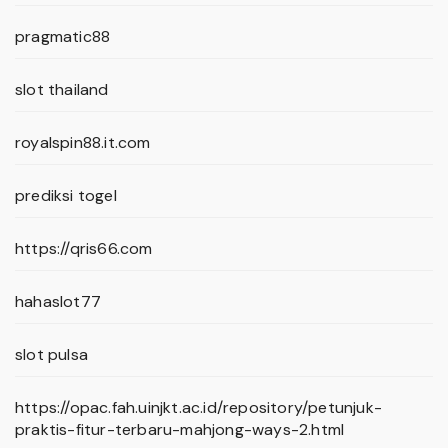
pragmatic88
slot thailand
royalspin88.it.com
prediksi togel
https://qris66.com
hahaslot77
slot pulsa
https://opac.fah.uinjkt.ac.id/repository/petunjuk-
praktis-fitur-terbaru-mahjong-ways-2.html