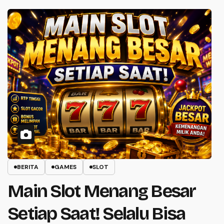
BERITA
GAMES
SLOT
Hal-Hal yang Jarang
Diketahui Tentang