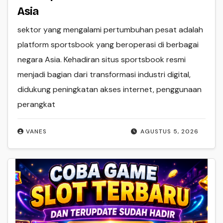
Asia
sektor yang mengalami pertumbuhan pesat adalah
platform sportsbook yang beroperasi di berbagai
negara Asia. Kehadiran situs sportsbook resmi
menjadi bagian dari transformasi industri digital,
didukung peningkatan akses internet, penggunaan
perangkat
VANES
AGUSTUS 5, 2026