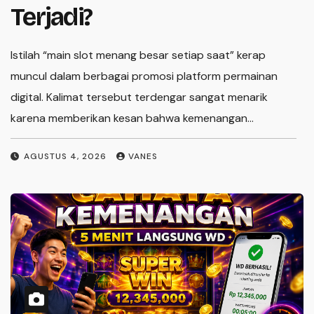
Permainan Sabung Ayam
sabung ayam hanya terlihat sebagai pertarungan dua
ekor ayam jantan di dalam arena. Gambaran tersebut
memang tidak sepenuhnya keliru, tetapi juga belum
mampu menjelaskan keseluruhan…
AGUSTUS 3, 2026
VANES