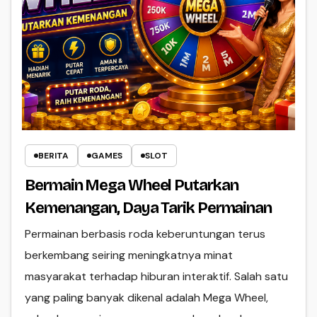
BERITA
GAMES
SLOT
Bermain Mega Wheel Putarkan
Kemenangan, Daya Tarik Permainan
Permainan berbasis roda keberuntungan terus
berkembang seiring meningkatnya minat
masyarakat terhadap hiburan interaktif. Salah satu
yang paling banyak dikenal adalah Mega Wheel,