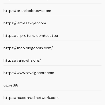
https://pressboltnews.com
https://jamiesawyer.com
https://e-proterra.com/scatter
https://theoldlogcabin.com/
https://yahowha.org/
https://www.royalgacorr.com
ugbet88
https://reasonradinetwork.com