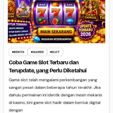
BERITA
GAMES
SLOT
Coba Game Slot Terbaru dan
Terupdate, yang Perlu Diketahui
Game slot telah mengalami perkembangan yang
sangat pesat dalam beberapa tahun terakhir. Jika
dahulu permainan ini identik dengan mesin mekanis
di kasino, kini game slot hadir dalam bentuk digital
dengan