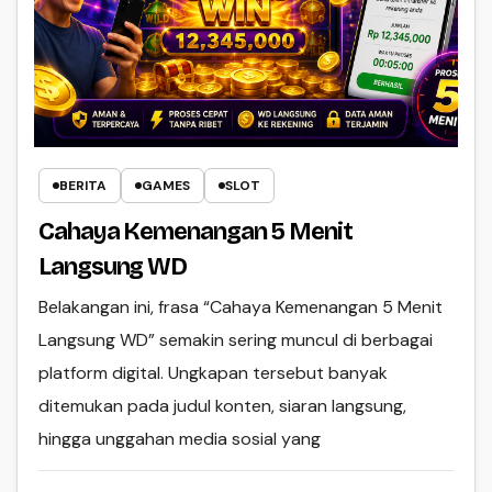
BERITA
GAMES
SLOT
Cahaya Kemenangan 5 Menit
Langsung WD
Belakangan ini, frasa “Cahaya Kemenangan 5 Menit
Langsung WD” semakin sering muncul di berbagai
platform digital. Ungkapan tersebut banyak
ditemukan pada judul konten, siaran langsung,
hingga unggahan media sosial yang