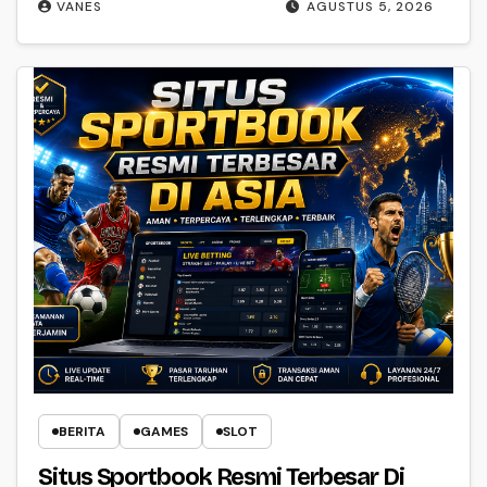
VANES
AGUSTUS 5, 2026
BERITA
GAMES
SLOT
Situs Sportbook Resmi Terbesar Di