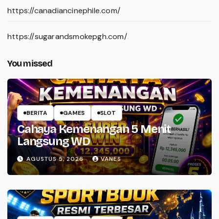
https://canadiancinephile.com/
https://sugarandsmokepgh.com/
You missed
BERITA
GAMES
SLOT
Cahaya Kemenangan 5 Menit
Langsung WD
AGUSTUS 5, 2026
VANES