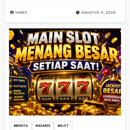
VANES
AGUSTUS 4, 2026
BERITA
GAMES
SLOT