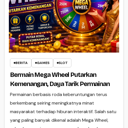
BERITA
GAMES
SLOT
Bermain Mega Wheel Putarkan
Kemenangan, Daya Tarik Permainan
Permainan berbasis roda keberuntungan terus
berkembang seiring meningkatnya minat
masyarakat terhadap hiburan interaktif. Salah satu
yang paling banyak dikenal adalah Mega Wheel,