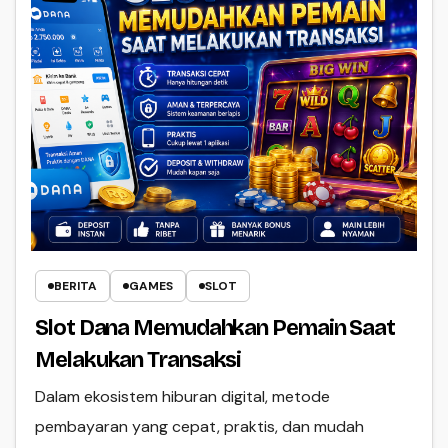
BERITA
GAMES
SLOT
Slot Dana Memudahkan Pemain Saat
Melakukan Transaksi
Dalam ekosistem hiburan digital, metode
pembayaran yang cepat, praktis, dan mudah