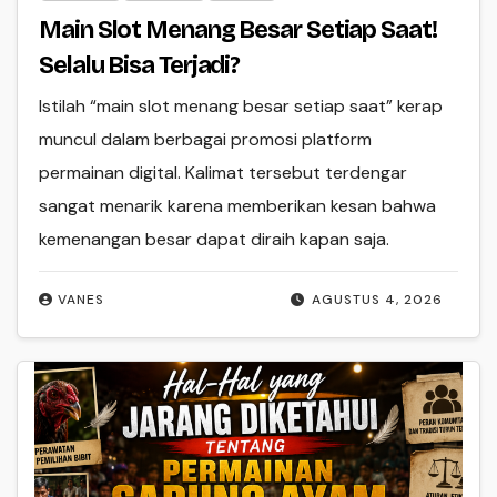
Main Slot Menang Besar Setiap Saat!
Selalu Bisa Terjadi?
Istilah “main slot menang besar setiap saat” kerap
muncul dalam berbagai promosi platform
permainan digital. Kalimat tersebut terdengar
sangat menarik karena memberikan kesan bahwa
kemenangan besar dapat diraih kapan saja.
VANES
AGUSTUS 4, 2026