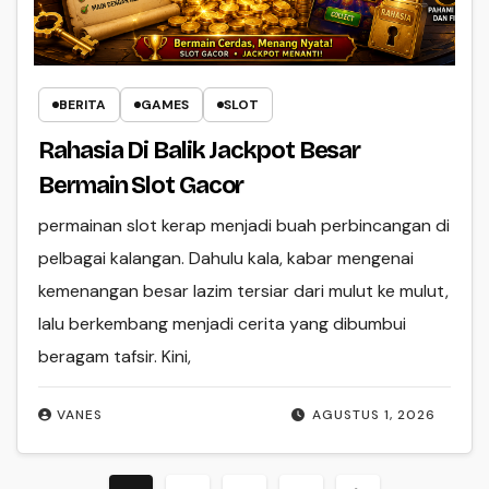
BERITA
GAMES
SLOT
Rahasia Di Balik Jackpot Besar
Bermain Slot Gacor
permainan slot kerap menjadi buah perbincangan di
pelbagai kalangan. Dahulu kala, kabar mengenai
kemenangan besar lazim tersiar dari mulut ke mulut,
lalu berkembang menjadi cerita yang dibumbui
beragam tafsir. Kini,
VANES
AGUSTUS 1, 2026