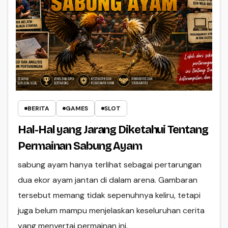
BERITA
GAMES
SLOT
Hal-Hal yang Jarang Diketahui Tentang
Permainan Sabung Ayam
sabung ayam hanya terlihat sebagai pertarungan
dua ekor ayam jantan di dalam arena. Gambaran
tersebut memang tidak sepenuhnya keliru, tetapi
juga belum mampu menjelaskan keseluruhan cerita
yang menyertai permainan ini.