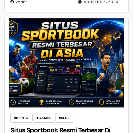
VANES
AGUSTUS 5, 2026
BERITA
GAMES
SLOT
Situs Sportbook Resmi Terbesar Di