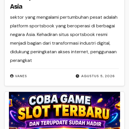
Asia
sektor yang mengalami pertumbuhan pesat adalah
platform sportsbook yang beroperasi di berbagai
negara Asia. Kehadiran situs sportsbook resmi
menjadi bagian dari transformasi industri digital,
didukung peningkatan akses internet, penggunaan
perangkat
VANES
AGUSTUS 5, 2026