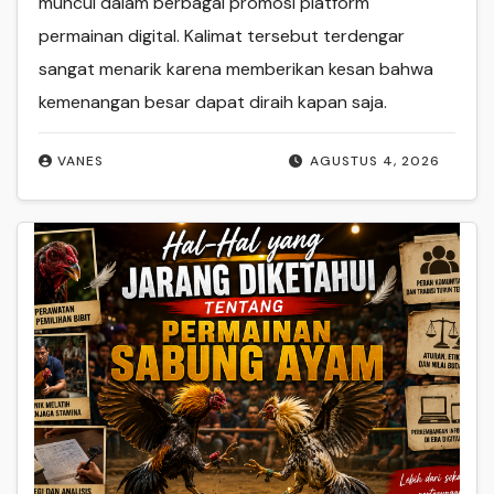
muncul dalam berbagai promosi platform
permainan digital. Kalimat tersebut terdengar
sangat menarik karena memberikan kesan bahwa
kemenangan besar dapat diraih kapan saja.
VANES
AGUSTUS 4, 2026