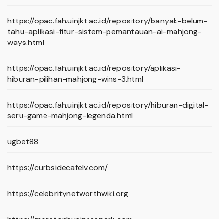
https://opac.fah.uinjkt.ac.id/repository/banyak-belum-
tahu-aplikasi-fitur-sistem-pemantauan-ai-mahjong-
ways.html
https://opac.fah.uinjkt.ac.id/repository/aplikasi-
hiburan-pilihan-mahjong-wins-3.html
https://opac.fah.uinjkt.ac.id/repository/hiburan-digital-
seru-game-mahjong-legenda.html
ugbet88
https://curbsidecafelv.com/
https://celebritynetworthwiki.org