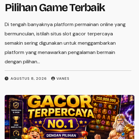
Pilihan Game Terbaik
Fe
Pe
i tengah banyaknya platform permainan online yang
Scatt
rmunculan, istilah situs slot gacor terpercaya
pengg
emakin sering digunakan untuk menggambarkan
menga
latform yang menawarkan pengalaman bermain
mampu
engan pilihan…
AGU
AGUSTUS 8, 2026
VANES