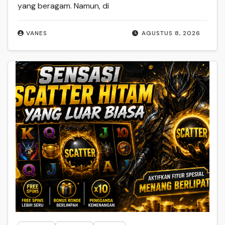
yang beragam. Namun, di
VANES
AGUSTUS 8, 2026