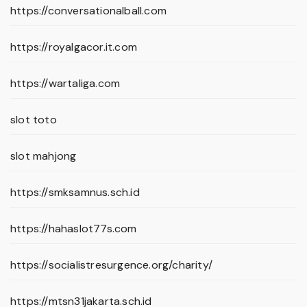
https://conversationalball.com
https://royalgacor.it.com
https://wartaliga.com
slot toto
slot mahjong
https://smksamnus.sch.id
https://hahaslot77s.com
https://socialistresurgence.org/charity/
https://mtsn31jakarta.sch.id