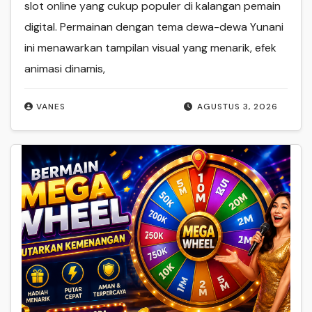
slot online yang cukup populer di kalangan pemain
digital. Permainan dengan tema dewa-dewa Yunani
ini menawarkan tampilan visual yang menarik, efek
animasi dinamis,
VANES
AGUSTUS 3, 2026