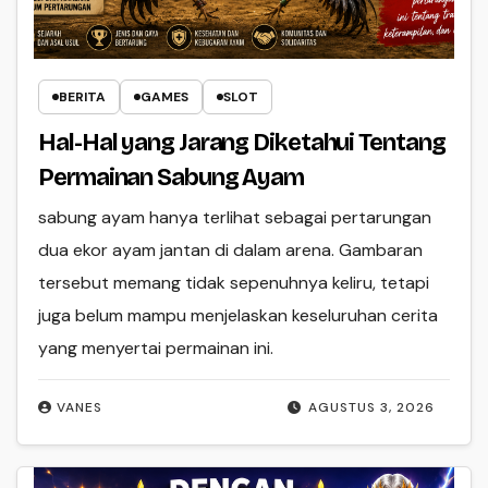
BERITA
GAMES
SLOT
Hal-Hal yang Jarang Diketahui Tentang
Permainan Sabung Ayam
sabung ayam hanya terlihat sebagai pertarungan
dua ekor ayam jantan di dalam arena. Gambaran
tersebut memang tidak sepenuhnya keliru, tetapi
juga belum mampu menjelaskan keseluruhan cerita
yang menyertai permainan ini.
VANES
AGUSTUS 3, 2026