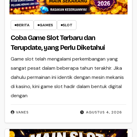
BERITA
GAMES
SLOT
Coba Game Slot Terbaru dan
Terupdate, yang Perlu Diketahui
Game slot telah mengalami perkembangan yang
sangat pesat dalam beberapa tahun terakhir. Jika
dahulu permainan ini identik dengan mesin mekanis
di kasino, kini game slot hadir dalam bentuk digital
dengan
VANES
AGUSTUS 4, 2026