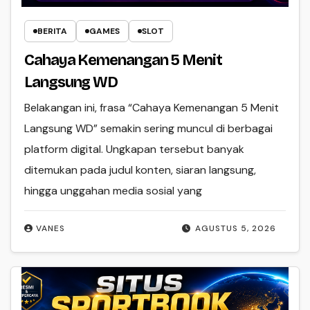
BERITA
GAMES
SLOT
Cahaya Kemenangan 5 Menit
Langsung WD
Belakangan ini, frasa “Cahaya Kemenangan 5 Menit
Langsung WD” semakin sering muncul di berbagai
platform digital. Ungkapan tersebut banyak
ditemukan pada judul konten, siaran langsung,
hingga unggahan media sosial yang
VANES
AGUSTUS 5, 2026