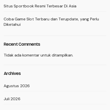
Situs Sportbook Resmi Terbesar Di Asia
Coba Game Slot Terbaru dan Terupdate, yang Perlu
Diketahui
Recent Comments
Tidak ada komentar untuk ditampilkan.
Archives
Agustus 2026
Juli 2026