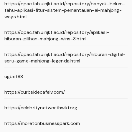
https://opac.fah.uinjkt.ac.id/repository/banyak-belum-
tahu-aplikasi-fitur-sistem-pemantauan-ai-mahjong-
ways.html
https://opac.fah.uinjkt.ac.id/repository/aplikasi-
hiburan-pilihan-mahjong-wins-3.html
https://opac.fah.uinjkt.ac.id/repository/hiburan-digital-
seru-game-mahjong-legenda.html
ugbet88
https://curbsidecafelv.com/
https://celebritynetworthwiki.org
https://moretonbusinesspark.com