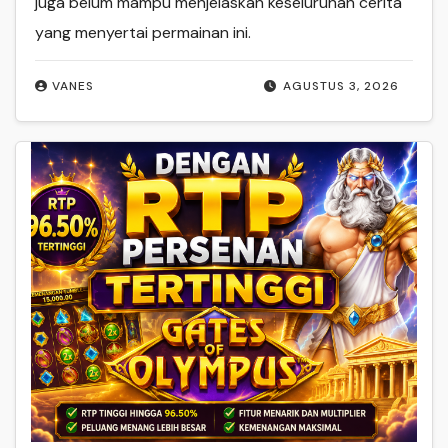
juga belum mampu menjelaskan keseluruhan cerita
yang menyertai permainan ini.
VANES
AGUSTUS 3, 2026