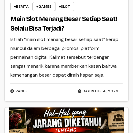
BERITA
GAMES
SLOT
Main Slot Menang Besar Setiap Saat!
Selalu Bisa Terjadi?
Istilah “main slot menang besar setiap saat” kerap
muncul dalam berbagai promosi platform
permainan digital. Kalimat tersebut terdengar
sangat menarik karena memberikan kesan bahwa
kemenangan besar dapat diraih kapan saja.
VANES
AGUSTUS 4, 2026