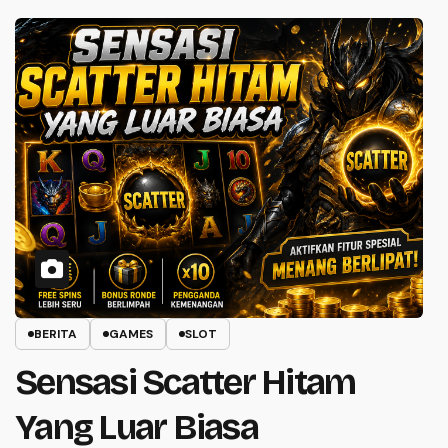
BERITA
GAMES
SLOT
Sensasi Scatter Hitam
Yang Luar Biasa