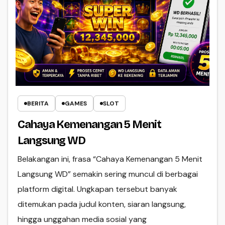
BERITA
GAMES
SLOT
Cahaya Kemenangan 5 Menit
Langsung WD
Belakangan ini, frasa “Cahaya Kemenangan 5 Menit
Langsung WD” semakin sering muncul di berbagai
platform digital. Ungkapan tersebut banyak
ditemukan pada judul konten, siaran langsung,
hingga unggahan media sosial yang