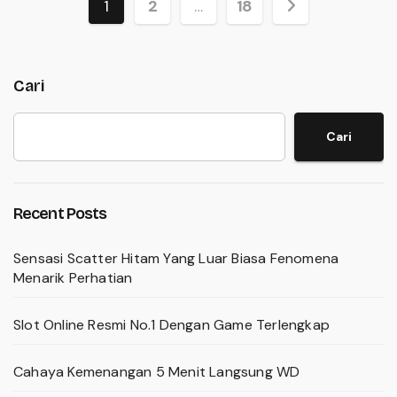
Paginasi
1
2
…
18
pos
Cari
Cari
Recent Posts
Sensasi Scatter Hitam Yang Luar Biasa Fenomena
Menarik Perhatian
Slot Online Resmi No.1 Dengan Game Terlengkap
Cahaya Kemenangan 5 Menit Langsung WD