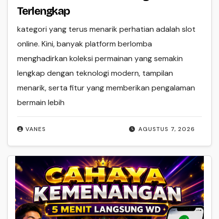
Terlengkap
kategori yang terus menarik perhatian adalah slot
online. Kini, banyak platform berlomba
menghadirkan koleksi permainan yang semakin
lengkap dengan teknologi modern, tampilan
menarik, serta fitur yang memberikan pengalaman
bermain lebih
VANES
AGUSTUS 7, 2026