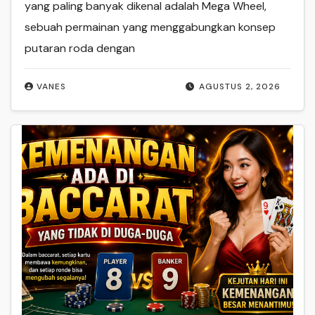
yang paling banyak dikenal adalah Mega Wheel,
sebuah permainan yang menggabungkan konsep
putaran roda dengan
VANES
AGUSTUS 2, 2026