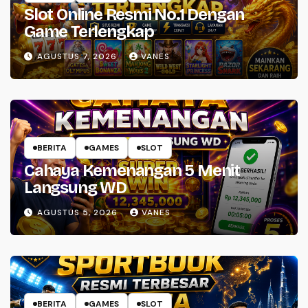
Slot Online Resmi No.1 Dengan
Game Terlengkap
AGUSTUS 7, 2026
VANES
BERITA
GAMES
SLOT
Cahaya Kemenangan 5 Menit
Langsung WD
AGUSTUS 5, 2026
VANES
BERITA
GAMES
SLOT