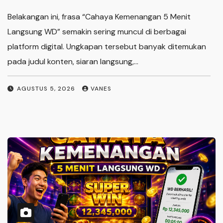
akangan ini, frasa “Cahaya Kemenangan 5 Menit
sektor 
gsung WD” semakin sering muncul di berbagai
platfor
tform digital. Ungkapan tersebut banyak ditemukan
negara 
a judul konten, siaran langsung,…
bagian d
GUSTUS 5, 2026
VANES
AGUS