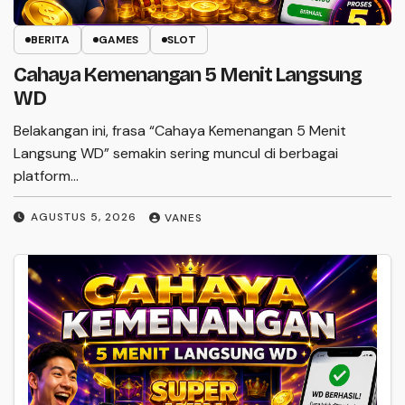
BERITA
GAMES
SLOT
Cahaya Kemenangan 5 Menit Langsung
WD
Belakangan ini, frasa “Cahaya Kemenangan 5 Menit
Langsung WD” semakin sering muncul di berbagai
platform…
AGUSTUS 5, 2026
VANES