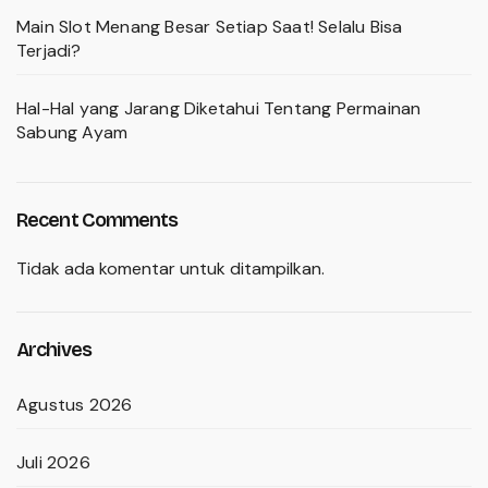
Main Slot Menang Besar Setiap Saat! Selalu Bisa
Terjadi?
Hal-Hal yang Jarang Diketahui Tentang Permainan
Sabung Ayam
Recent Comments
Tidak ada komentar untuk ditampilkan.
Archives
Agustus 2026
Juli 2026