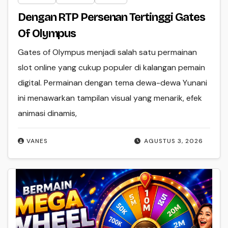
Dengan RTP Persenan Tertinggi Gates
Of Olympus
Gates of Olympus menjadi salah satu permainan
slot online yang cukup populer di kalangan pemain
digital. Permainan dengan tema dewa-dewa Yunani
ini menawarkan tampilan visual yang menarik, efek
animasi dinamis,
VANES
AGUSTUS 3, 2026