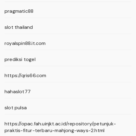
pragmatic88
slot thailand
royalspin88.it.com
prediksi togel
https://qris66.com
hahaslot77
slot pulsa
https://opac.fah.uinjkt.ac.id/repository/petunjuk-
praktis-fitur-terbaru-mahjong-ways-2.html