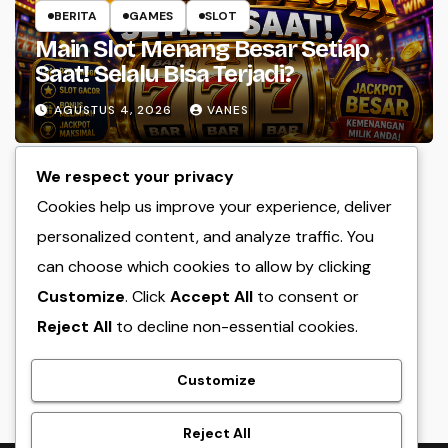
BERITA
GAMES
SLOT
Main Slot Menang Besar Setiap
Saat! Selalu Bisa Terjadi?
AGUSTUS 4, 2026
VANES
We respect your privacy
Cookies help us improve your experience, deliver
personalized content, and analyze traffic. You
can choose which cookies to allow by clicking
Customize
. Click
Accept All
to consent or
Reject All
to decline non-essential cookies.
Sekolah Menengah Atas
Negeri 11 Jakarta
Customize
Reject All