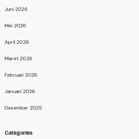
Juni 2026
Mei 2026
April 2026
Maret 2026
Februari 2026
Januari 2026
Desember 2025
Categories