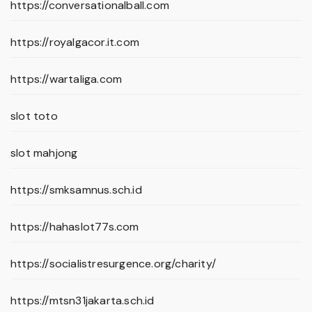
https://conversationalball.com
https://royalgacor.it.com
https://wartaliga.com
slot toto
slot mahjong
https://smksamnus.sch.id
https://hahaslot77s.com
https://socialistresurgence.org/charity/
https://mtsn31jakarta.sch.id