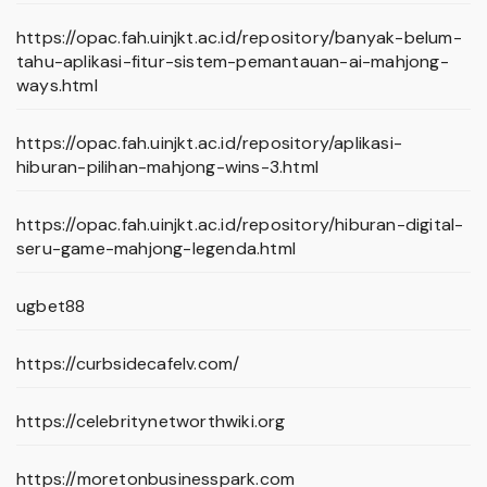
https://opac.fah.uinjkt.ac.id/repository/banyak-belum-
tahu-aplikasi-fitur-sistem-pemantauan-ai-mahjong-
ways.html
https://opac.fah.uinjkt.ac.id/repository/aplikasi-
hiburan-pilihan-mahjong-wins-3.html
https://opac.fah.uinjkt.ac.id/repository/hiburan-digital-
seru-game-mahjong-legenda.html
ugbet88
https://curbsidecafelv.com/
https://celebritynetworthwiki.org
https://moretonbusinesspark.com