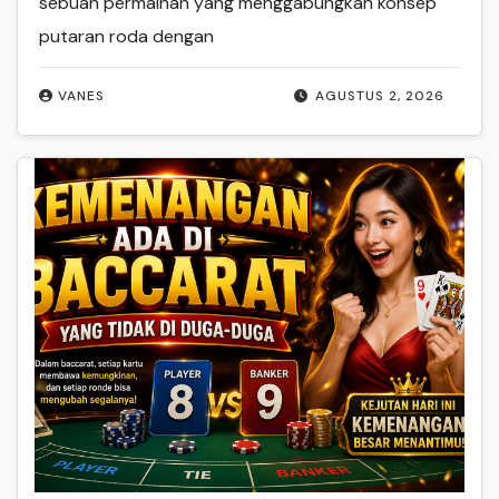
sebuah permainan yang menggabungkan konsep
putaran roda dengan
VANES
AGUSTUS 2, 2026