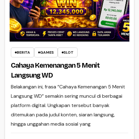
BERITA
GAMES
SLOT
Cahaya Kemenangan 5 Menit
Langsung WD
Belakangan ini, frasa “Cahaya Kemenangan 5 Menit
Langsung WD” semakin sering muncul di berbagai
platform digital. Ungkapan tersebut banyak
ditemukan pada judul konten, siaran langsung,
hingga unggahan media sosial yang