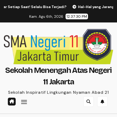
Skip
u Bisa Terjadi?
Hal-Hal yang Jarang Diketahui Tentang P
to
Kam. Agu 6th, 2026
12:37:32 PM
content
Sekolah Menengah Atas Negeri
11 Jakarta
Sekolah Inspiratif Lingkungan Nyaman Abad 21