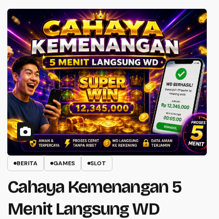
ERITA
GAMES
SLOT
BERIT
ahaya Kemenangan 5
Sit
enit Langsung WD
Ter