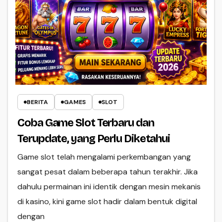
BERITA
GAMES
SLOT
Coba Game Slot Terbaru dan
Terupdate, yang Perlu Diketahui
Game slot telah mengalami perkembangan yang
sangat pesat dalam beberapa tahun terakhir. Jika
dahulu permainan ini identik dengan mesin mekanis
di kasino, kini game slot hadir dalam bentuk digital
dengan