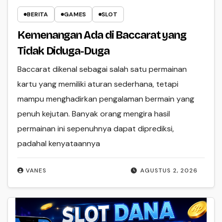
BERITA
GAMES
SLOT
Kemenangan Ada di Baccarat yang
Tidak Diduga-Duga
Baccarat dikenal sebagai salah satu permainan
kartu yang memiliki aturan sederhana, tetapi
mampu menghadirkan pengalaman bermain yang
penuh kejutan. Banyak orang mengira hasil
permainan ini sepenuhnya dapat diprediksi,
padahal kenyataannya
VANES
AGUSTUS 2, 2026