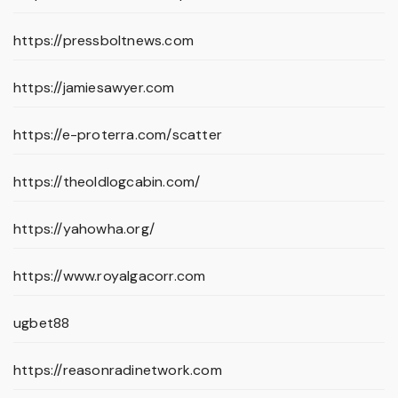
https://pressboltnews.com
https://jamiesawyer.com
https://e-proterra.com/scatter
https://theoldlogcabin.com/
https://yahowha.org/
https://www.royalgacorr.com
ugbet88
https://reasonradinetwork.com