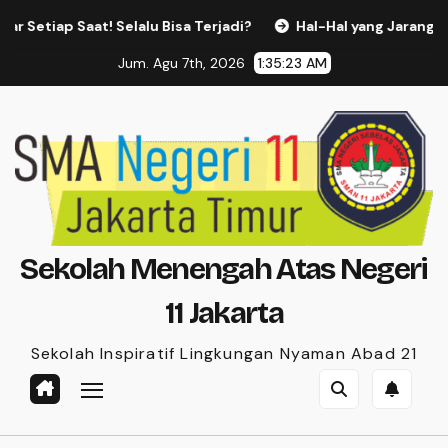
Skip
alu Bisa Terjadi?
Hal-Hal yang Jarang Diketahui Tentang
to
Jum. Agu 7th, 2026
1:35:25 AM
content
Sekolah Menengah Atas Negeri
11 Jakarta
Sekolah Inspiratif Lingkungan Nyaman Abad 21