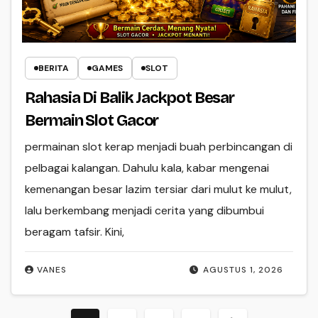
BERITA
GAMES
SLOT
Rahasia Di Balik Jackpot Besar
Bermain Slot Gacor
permainan slot kerap menjadi buah perbincangan di
pelbagai kalangan. Dahulu kala, kabar mengenai
kemenangan besar lazim tersiar dari mulut ke mulut,
lalu berkembang menjadi cerita yang dibumbui
beragam tafsir. Kini,
VANES
AGUSTUS 1, 2026