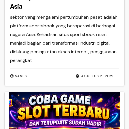
Asia
sektor yang mengalami pertumbuhan pesat adalah
platform sportsbook yang beroperasi di berbagai
negara Asia. Kehadiran situs sportsbook resmi
menjadi bagian dari transformasi industri digital,
didukung peningkatan akses internet, penggunaan
perangkat
VANES
AGUSTUS 5, 2026