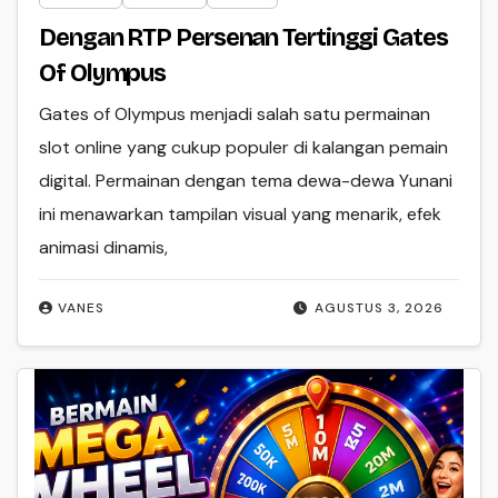
Dengan RTP Persenan Tertinggi Gates
Of Olympus
Gates of Olympus menjadi salah satu permainan
slot online yang cukup populer di kalangan pemain
digital. Permainan dengan tema dewa-dewa Yunani
ini menawarkan tampilan visual yang menarik, efek
animasi dinamis,
VANES
AGUSTUS 3, 2026