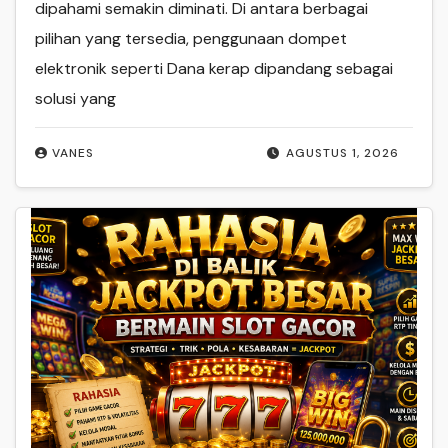
dipahami semakin diminati. Di antara berbagai
pilihan yang tersedia, penggunaan dompet
elektronik seperti Dana kerap dipandang sebagai
solusi yang
VANES
AGUSTUS 1, 2026