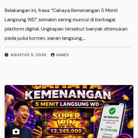
Belakangan ini, frasa “Cahaya Kemenangan 5 Menit
s
Langsung WD” semakin sering muncul di berbagai
p
platform digital. Ungkapan tersebut banyak ditemukan
n
pada judul konten, siaran langsung,…
ba
AGUSTUS 5, 2026
VANES