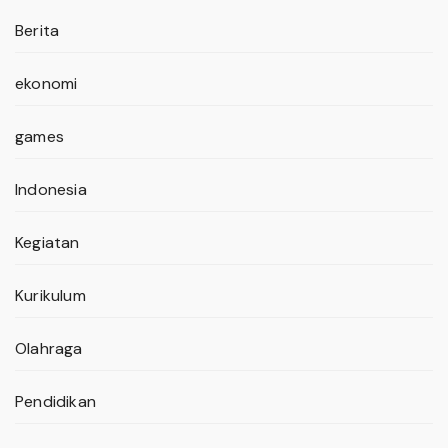
Berita
ekonomi
games
Indonesia
Kegiatan
Kurikulum
Olahraga
Pendidikan