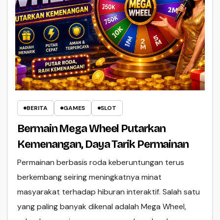
BERITA
GAMES
SLOT
Bermain Mega Wheel Putarkan
Kemenangan, Daya Tarik Permainan
Permainan berbasis roda keberuntungan terus
berkembang seiring meningkatnya minat
masyarakat terhadap hiburan interaktif. Salah satu
yang paling banyak dikenal adalah Mega Wheel,