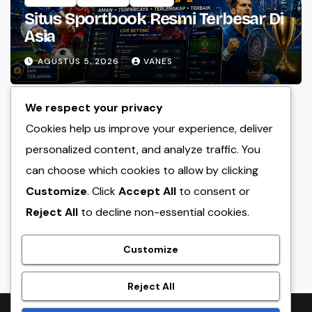
Situs Sportbook Resmi Terbesar Di
Asia
AGUSTUS 5, 2026
VANES
We respect your privacy
Cookies help us improve your experience, deliver
personalized content, and analyze traffic. You
can choose which cookies to allow by clicking
Customize
. Click
Accept All
to consent or
Reject All
to decline non-essential cookies.
Sekolah Menengah Atas
Negeri 11 Jakarta
Customize
Reject All