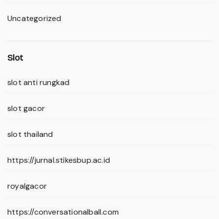
Uncategorized
Slot
slot anti rungkad
slot gacor
slot thailand
https://jurnal.stikesbup.ac.id
royalgacor
https://conversationalball.com