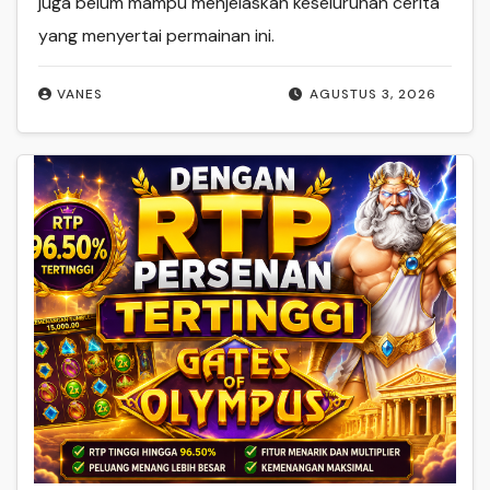
juga belum mampu menjelaskan keseluruhan cerita
yang menyertai permainan ini.
VANES
AGUSTUS 3, 2026