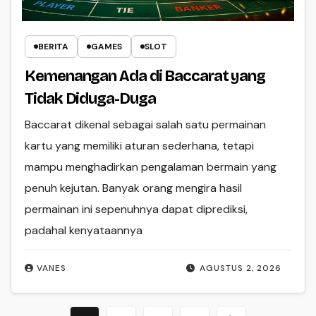
BERITA
GAMES
SLOT
Kemenangan Ada di Baccarat yang
Tidak Diduga-Duga
Baccarat dikenal sebagai salah satu permainan
kartu yang memiliki aturan sederhana, tetapi
mampu menghadirkan pengalaman bermain yang
penuh kejutan. Banyak orang mengira hasil
permainan ini sepenuhnya dapat diprediksi,
padahal kenyataannya
VANES
AGUSTUS 2, 2026