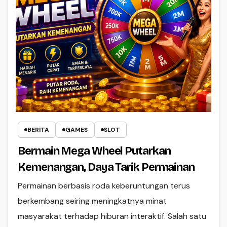
BERITA
GAMES
SLOT
Bermain Mega Wheel Putarkan
Kemenangan, Daya Tarik Permainan
Permainan berbasis roda keberuntungan terus
berkembang seiring meningkatnya minat
masyarakat terhadap hiburan interaktif. Salah satu