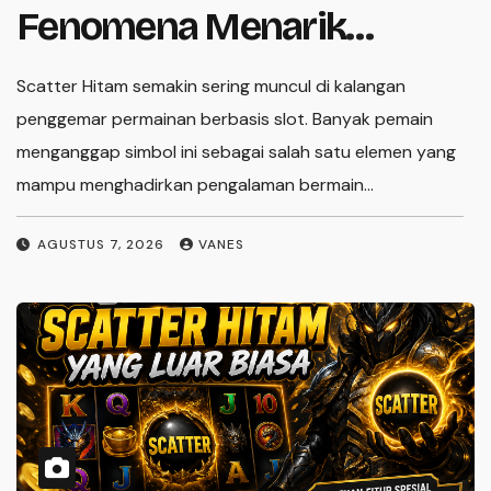
Fenomena Menarik
ka
Perhatian
o
Scatter Hitam semakin sering muncul di kalangan
k
penggemar permainan berbasis slot. Banyak pemain
te
menganggap simbol ini sebagai salah satu elemen yang
mampu menghadirkan pengalaman bermain…
AGUSTUS 7, 2026
VANES