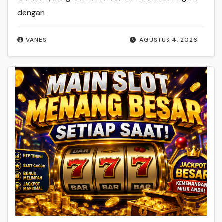
dengan
VANES
AGUSTUS 4, 2026