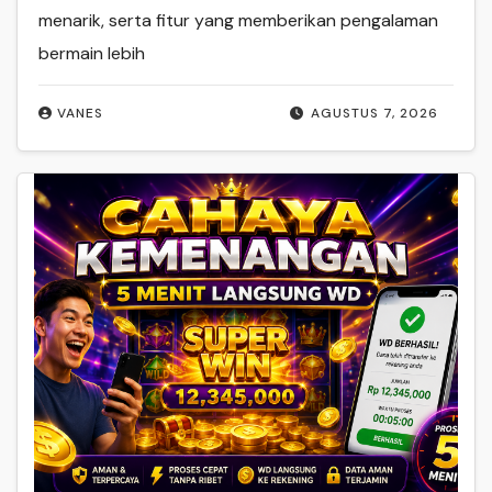
menarik, serta fitur yang memberikan pengalaman
bermain lebih
VANES
AGUSTUS 7, 2026