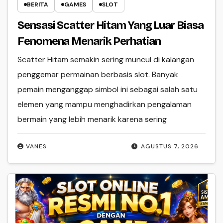
BERITA
GAMES
SLOT
Sensasi Scatter Hitam Yang Luar Biasa
Fenomena Menarik Perhatian
Scatter Hitam semakin sering muncul di kalangan
penggemar permainan berbasis slot. Banyak
pemain menganggap simbol ini sebagai salah satu
elemen yang mampu menghadirkan pengalaman
bermain yang lebih menarik karena sering
VANES
AGUSTUS 7, 2026