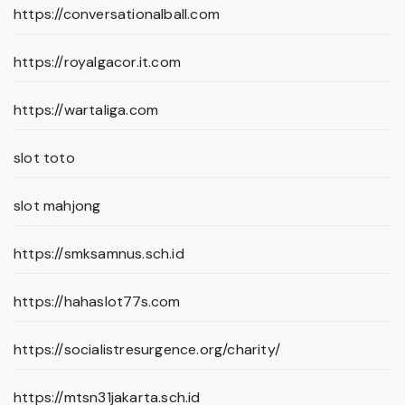
https://conversationalball.com
https://royalgacor.it.com
https://wartaliga.com
slot toto
slot mahjong
https://smksamnus.sch.id
https://hahaslot77s.com
https://socialistresurgence.org/charity/
https://mtsn31jakarta.sch.id