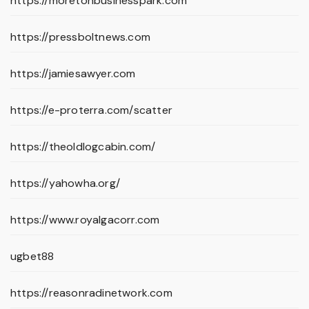
https://moretonbusinesspark.com
https://pressboltnews.com
https://jamiesawyer.com
https://e-proterra.com/scatter
https://theoldlogcabin.com/
https://yahowha.org/
https://www.royalgacorr.com
ugbet88
https://reasonradinetwork.com