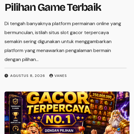
han Game Terbaik
Fenom
Perhat
 banyaknya platform permainan online yang
Scatter Hitam 
n, istilah situs slot gacor terpercaya
penggemar per
ering digunakan untuk menggambarkan
menganggap si
yang menawarkan pengalaman bermain
mampu mengha
ihan…
AGUSTUS 7, 
 8, 2026
VANES