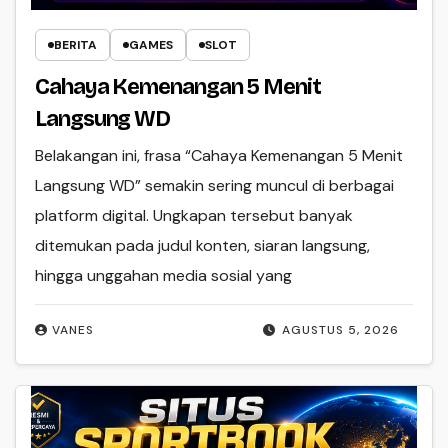
BERITA
GAMES
SLOT
Cahaya Kemenangan 5 Menit
Langsung WD
Belakangan ini, frasa “Cahaya Kemenangan 5 Menit
Langsung WD” semakin sering muncul di berbagai
platform digital. Ungkapan tersebut banyak
ditemukan pada judul konten, siaran langsung,
hingga unggahan media sosial yang
VANES
AGUSTUS 5, 2026