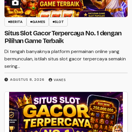
BERITA
GAMES
SLOT
Situs Slot Gacor Terpercaya No. 1 dengan
Pilihan Game Terbaik
Di tengah banyaknya platform permainan online yang
bermunculan, istilah situs slot gacor terpercaya semakin
sering…
AGUSTUS 8, 2026
VANES