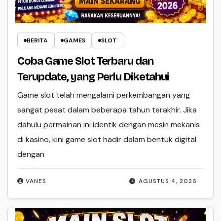
BERITA
GAMES
SLOT
Coba Game Slot Terbaru dan
Terupdate, yang Perlu Diketahui
Game slot telah mengalami perkembangan yang
sangat pesat dalam beberapa tahun terakhir. Jika
dahulu permainan ini identik dengan mesin mekanis
di kasino, kini game slot hadir dalam bentuk digital
dengan
VANES
AGUSTUS 4, 2026