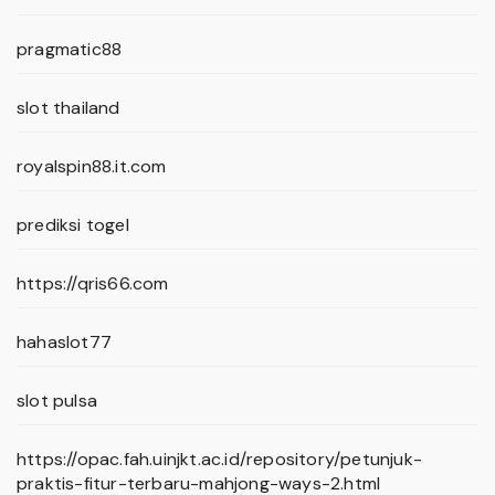
pragmatic88
slot thailand
royalspin88.it.com
prediksi togel
https://qris66.com
hahaslot77
slot pulsa
https://opac.fah.uinjkt.ac.id/repository/petunjuk-
praktis-fitur-terbaru-mahjong-ways-2.html