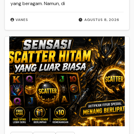
yang beragam. Namun, di
VANES
AGUSTUS 8, 2026