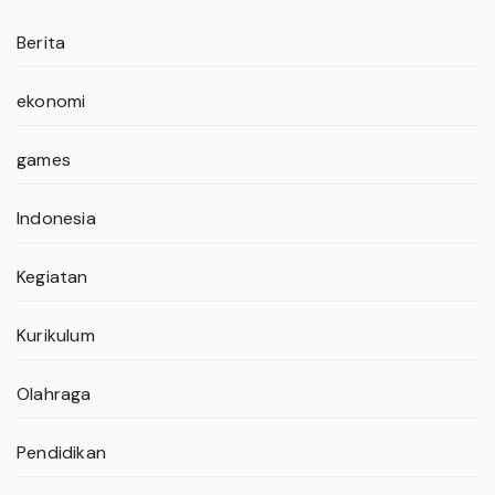
Berita
ekonomi
games
Indonesia
Kegiatan
Kurikulum
Olahraga
Pendidikan