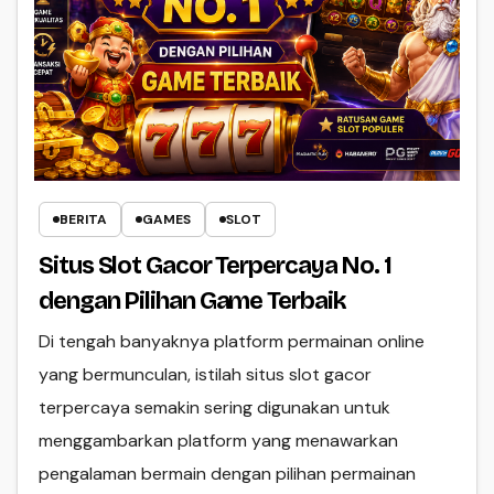
BERITA
GAMES
SLOT
Situs Slot Gacor Terpercaya No. 1
dengan Pilihan Game Terbaik
Di tengah banyaknya platform permainan online
yang bermunculan, istilah situs slot gacor
terpercaya semakin sering digunakan untuk
menggambarkan platform yang menawarkan
pengalaman bermain dengan pilihan permainan