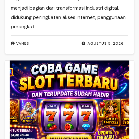
menjadi bagian dari transformasi industri digital,
didukung peningkatan akses internet, penggunaan
perangkat
VANES
AGUSTUS 5, 2026