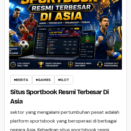
BERITA
GAMES
SLOT
Situs Sportbook Resmi Terbesar Di
Asia
sektor yang mengalami pertumbuhan pesat adalah
platform sportsbook yang beroperasi di berbagai
negara Asia. Kehadiran situs sportsbook resmi