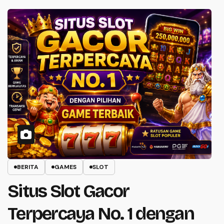
GAMES
SLOT
BERITA
G
 Slot Gacor
Sensas
ercaya No. 1 dengan
Yang L