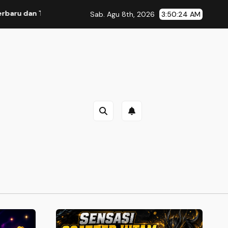
pdate, yang Perlu Diketahui
Sensasi Scatter Hitam Yan
Sab. Agu 8th, 2026
3:50:25 AM
BERITA
GAMES
SLOT