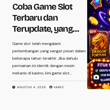
Sensasi Scatter
Hitam Yang Luar
Biasa Fenomena
Menarik Perhatian
Scatter Hitam semakin sering muncul di
kalangan penggemar permainan berbasis
slot. Banyak pemain menganggap simbol
ini sebagai salah satu elemen yang
mampu menghadirkan pengalaman
bermain…
AGUSTUS 7, 2026
VANES