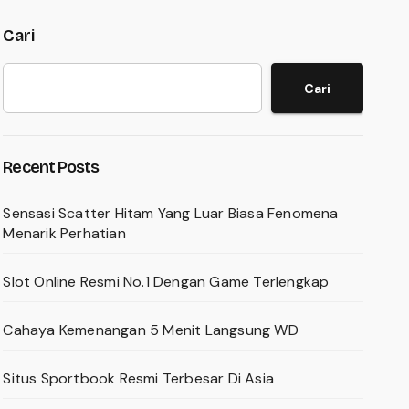
Cari
Cari
Recent Posts
Sensasi Scatter Hitam Yang Luar Biasa Fenomena
Menarik Perhatian
Slot Online Resmi No.1 Dengan Game Terlengkap
Cahaya Kemenangan 5 Menit Langsung WD
Situs Sportbook Resmi Terbesar Di Asia