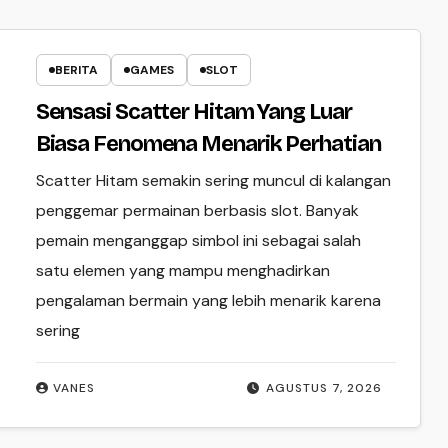
BERITA
GAMES
SLOT
Sensasi Scatter Hitam Yang Luar
Biasa Fenomena Menarik Perhatian
Scatter Hitam semakin sering muncul di kalangan
penggemar permainan berbasis slot. Banyak
pemain menganggap simbol ini sebagai salah
satu elemen yang mampu menghadirkan
pengalaman bermain yang lebih menarik karena
sering
VANES
AGUSTUS 7, 2026