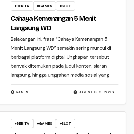
BERITA
GAMES
SLOT
Cahaya Kemenangan 5 Menit
Langsung WD
Belakangan ini, frasa “Cahaya Kemenangan 5
Menit Langsung WD” semakin sering muncul di
berbagai platform digital. Ungkapan tersebut
banyak ditemukan pada judul konten, siaran
langsung, hingga unggahan media sosial yang
VANES
AGUSTUS 5, 2026
BERITA
GAMES
SLOT