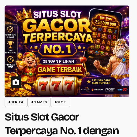
GAMES
SLOT
BERITA
G
 Slot Gacor
Sensas
ercaya No. 1 dengan
Yang L