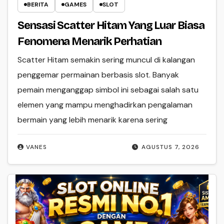
BERITA
GAMES
SLOT
Sensasi Scatter Hitam Yang Luar Biasa
Fenomena Menarik Perhatian
Scatter Hitam semakin sering muncul di kalangan
penggemar permainan berbasis slot. Banyak
pemain menganggap simbol ini sebagai salah satu
elemen yang mampu menghadirkan pengalaman
bermain yang lebih menarik karena sering
VANES
AGUSTUS 7, 2026