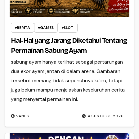
BERITA
GAMES
SLOT
Hal-Hal yang Jarang Diketahui Tentang
Permainan Sabung Ayam
sabung ayam hanya terlihat sebagai pertarungan
dua ekor ayam jantan di dalam arena. Gambaran
tersebut memang tidak sepenuhnya keliru, tetapi
juga belum mampu menjelaskan keseluruhan cerita
yang menyertai permainan ini.
VANES
AGUSTUS 3, 2026