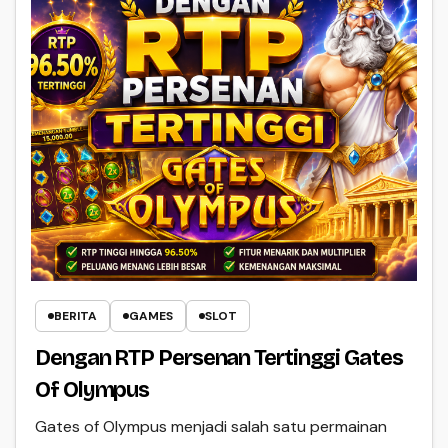
BERITA
GAMES
SLOT
Dengan RTP Persenan Tertinggi Gates
Of Olympus
Gates of Olympus menjadi salah satu permainan