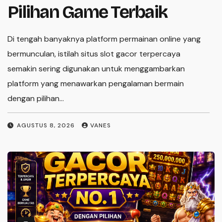
han Game Terbaik
Fenom
Perhat
 banyaknya platform permainan online yang
Scatter Hitam 
n, istilah situs slot gacor terpercaya
penggemar per
ering digunakan untuk menggambarkan
menganggap si
yang menawarkan pengalaman bermain
mampu mengha
ihan…
AGUSTUS 7, 
 8, 2026
VANES