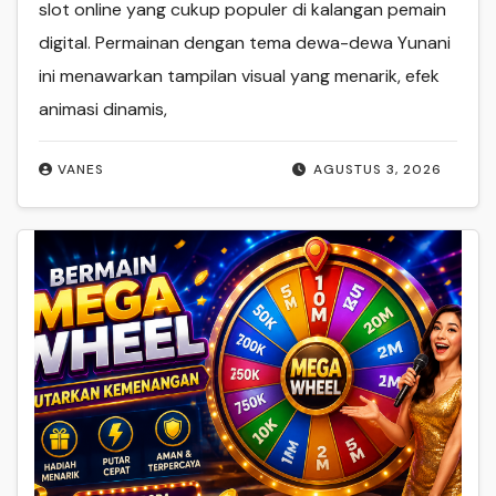
slot online yang cukup populer di kalangan pemain
digital. Permainan dengan tema dewa-dewa Yunani
ini menawarkan tampilan visual yang menarik, efek
animasi dinamis,
VANES
AGUSTUS 3, 2026