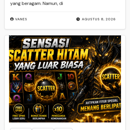
yang beragam. Namun, di
VANES
AGUSTUS 8, 2026