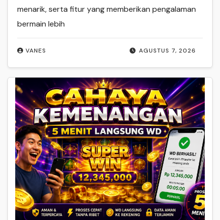
menarik, serta fitur yang memberikan pengalaman
bermain lebih
VANES
AGUSTUS 7, 2026