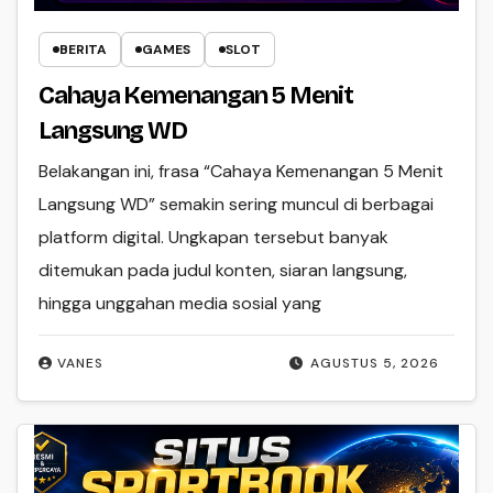
BERITA
GAMES
SLOT
Cahaya Kemenangan 5 Menit
Langsung WD
Belakangan ini, frasa “Cahaya Kemenangan 5 Menit
Langsung WD” semakin sering muncul di berbagai
platform digital. Ungkapan tersebut banyak
ditemukan pada judul konten, siaran langsung,
hingga unggahan media sosial yang
VANES
AGUSTUS 5, 2026