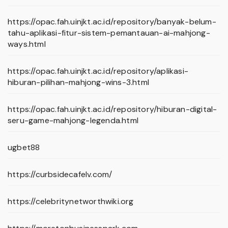
https://opac.fah.uinjkt.ac.id/repository/banyak-belum-
tahu-aplikasi-fitur-sistem-pemantauan-ai-mahjong-
ways.html
https://opac.fah.uinjkt.ac.id/repository/aplikasi-
hiburan-pilihan-mahjong-wins-3.html
https://opac.fah.uinjkt.ac.id/repository/hiburan-digital-
seru-game-mahjong-legenda.html
ugbet88
https://curbsidecafelv.com/
https://celebritynetworthwiki.org