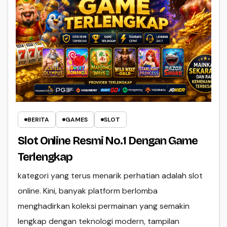
BERITA
GAMES
SLOT
Slot Online Resmi No.1 Dengan Game
Terlengkap
kategori yang terus menarik perhatian adalah slot
online. Kini, banyak platform berlomba
menghadirkan koleksi permainan yang semakin
lengkap dengan teknologi modern, tampilan