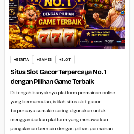
BERITA
GAMES
SLOT
Situs Slot Gacor Terpercaya No. 1
dengan Pilihan Game Terbaik
Di tengah banyaknya platform permainan online
yang bermunculan, istilah situs slot gacor
terpercaya semakin sering digunakan untuk
menggambarkan platform yang menawarkan
pengalaman bermain dengan pilihan permainan