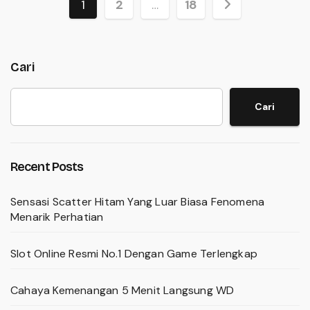
Paginasi
1
2
…
18
pos
Cari
Cari
Recent Posts
Sensasi Scatter Hitam Yang Luar Biasa Fenomena
Menarik Perhatian
Slot Online Resmi No.1 Dengan Game Terlengkap
Cahaya Kemenangan 5 Menit Langsung WD