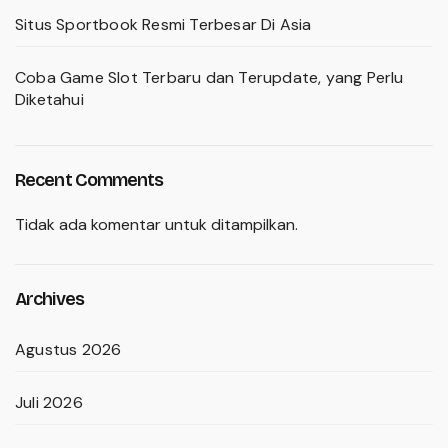
Situs Sportbook Resmi Terbesar Di Asia
Coba Game Slot Terbaru dan Terupdate, yang Perlu
Diketahui
Recent Comments
Tidak ada komentar untuk ditampilkan.
Archives
Agustus 2026
Juli 2026