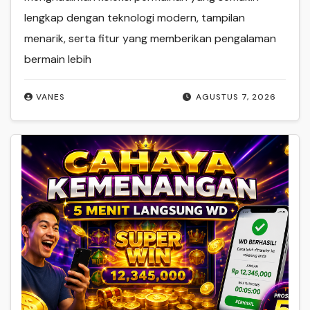
lengkap dengan teknologi modern, tampilan
menarik, serta fitur yang memberikan pengalaman
bermain lebih
VANES
AGUSTUS 7, 2026