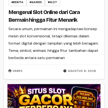
BERITA
GAMES
SLOT
Mengenal Slot Online dari Cara
Bermain hingga Fitur Menarik
Secara umum, permainan ini mengadaptasi konsep
mesin slot konvensional, tetapi dikemas dalam
format digital dengan tampilan yang lebih beragam.
Tema, simbol, animasi, hingga fitur tambahan dapat
berbeda antara satu permainan
VANES
AGUSTUS 9, 2026