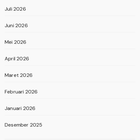
Juli 2026
Juni 2026
Mei 2026
April 2026
Maret 2026
Februari 2026
Januari 2026
Desember 2025