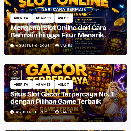
BERITA
GAMES
SLOT
Mengenal Slot Online dari Cara
Bermain hingga Fitur Menarik
AGUSTUS 9, 2026
VANES
BERITA
GAMES
SLOT
Situs Slot Gacor Terpercaya No. 1
dengan Pilihan Game Terbaik
AGUSTUS 8, 2026
VANES