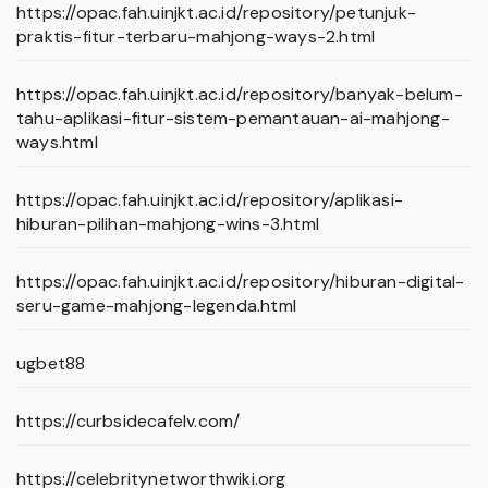
https://opac.fah.uinjkt.ac.id/repository/petunjuk-
praktis-fitur-terbaru-mahjong-ways-2.html
https://opac.fah.uinjkt.ac.id/repository/banyak-belum-
tahu-aplikasi-fitur-sistem-pemantauan-ai-mahjong-
ways.html
https://opac.fah.uinjkt.ac.id/repository/aplikasi-
hiburan-pilihan-mahjong-wins-3.html
https://opac.fah.uinjkt.ac.id/repository/hiburan-digital-
seru-game-mahjong-legenda.html
ugbet88
https://curbsidecafelv.com/
https://celebritynetworthwiki.org