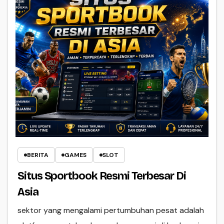
BERITA
GAMES
SLOT
Situs Sportbook Resmi Terbesar Di
Asia
sektor yang mengalami pertumbuhan pesat adalah