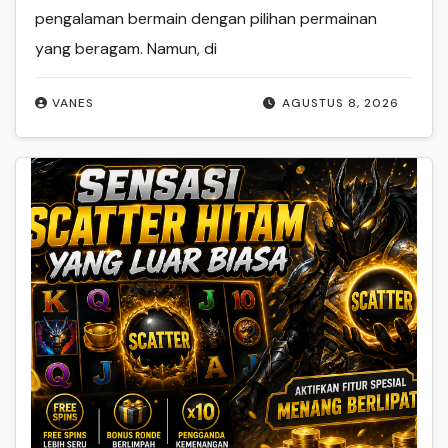
pengalaman bermain dengan pilihan permainan
yang beragam. Namun, di
VANES
AGUSTUS 8, 2026