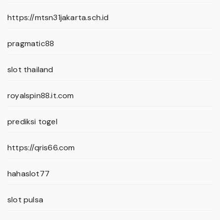
https://mtsn31jakarta.sch.id
pragmatic88
slot thailand
royalspin88.it.com
prediksi togel
https://qris66.com
hahaslot77
slot pulsa