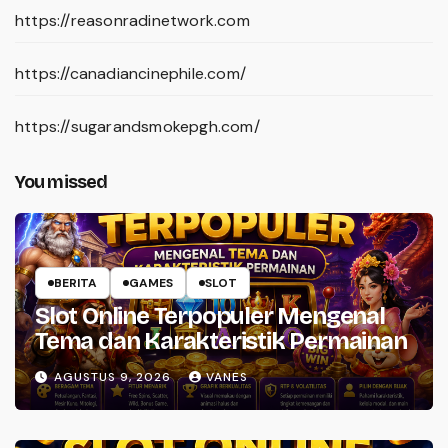
https://reasonradinetwork.com
https://canadiancinephile.com/
https://sugarandsmokepgh.com/
You missed
BERITA
GAMES
SLOT
Slot Online Terpopuler Mengenal
Tema dan Karakteristik Permainan
AGUSTUS 9, 2026
VANES