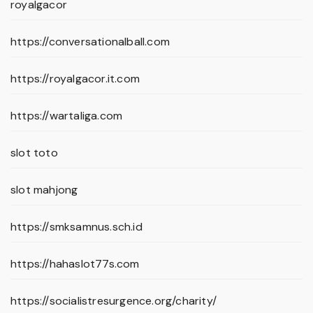
royalgacor
https://conversationalball.com
https://royalgacor.it.com
https://wartaliga.com
slot toto
slot mahjong
https://smksamnus.sch.id
https://hahaslot77s.com
https://socialistresurgence.org/charity/