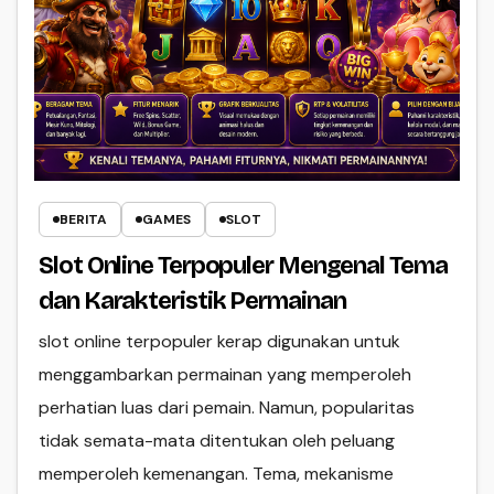
BERITA
GAMES
SLOT
Slot Online Terpopuler Mengenal Tema
dan Karakteristik Permainan
slot online terpopuler kerap digunakan untuk
menggambarkan permainan yang memperoleh
perhatian luas dari pemain. Namun, popularitas
tidak semata-mata ditentukan oleh peluang
memperoleh kemenangan. Tema, mekanisme