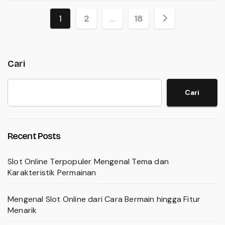
Paginasi
1
2
…
18
pos
Cari
Cari
Recent Posts
Slot Online Terpopuler Mengenal Tema dan
Karakteristik Permainan
Mengenal Slot Online dari Cara Bermain hingga Fitur
Menarik