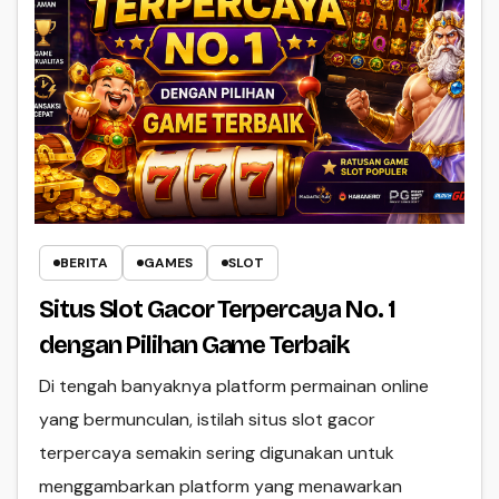
BERITA
GAMES
SLOT
Situs Slot Gacor Terpercaya No. 1
dengan Pilihan Game Terbaik
Di tengah banyaknya platform permainan online
yang bermunculan, istilah situs slot gacor
terpercaya semakin sering digunakan untuk
menggambarkan platform yang menawarkan