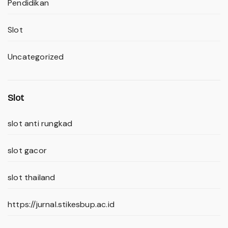
Pendidikan
Slot
Uncategorized
Slot
slot anti rungkad
slot gacor
slot thailand
https://jurnal.stikesbup.ac.id