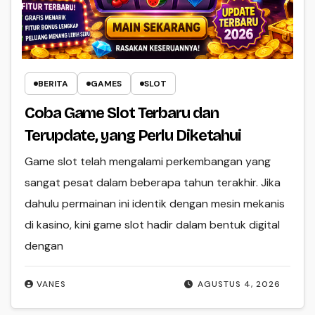
BERITA
GAMES
SLOT
Coba Game Slot Terbaru dan
Terupdate, yang Perlu Diketahui
Game slot telah mengalami perkembangan yang
sangat pesat dalam beberapa tahun terakhir. Jika
dahulu permainan ini identik dengan mesin mekanis
di kasino, kini game slot hadir dalam bentuk digital
dengan
VANES
AGUSTUS 4, 2026