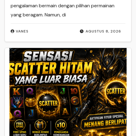
pengalaman bermain dengan pilihan permainan
yang beragam. Namun, di
VANES
AGUSTUS 8, 2026