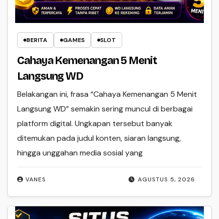
BERITA
GAMES
SLOT
Cahaya Kemenangan 5 Menit
Langsung WD
Belakangan ini, frasa “Cahaya Kemenangan 5 Menit
Langsung WD” semakin sering muncul di berbagai
platform digital. Ungkapan tersebut banyak
ditemukan pada judul konten, siaran langsung,
hingga unggahan media sosial yang
VANES
AGUSTUS 5, 2026