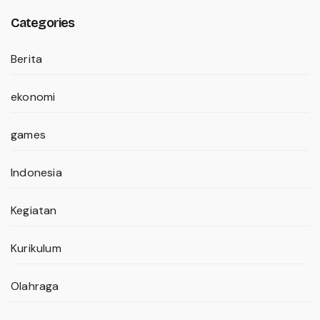
Categories
Berita
ekonomi
games
Indonesia
Kegiatan
Kurikulum
Olahraga