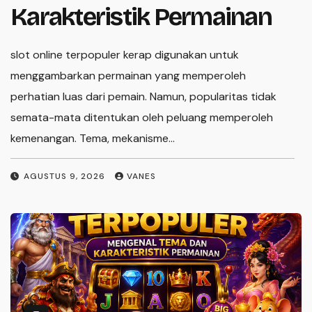
ristik Permainan
Menarik
populer kerap digunakan untuk
Secara umum, perma
 permainan yang memperoleh
mesin slot konvensi
dari pemain. Namun, popularitas tidak
digital dengan tamp
tentukan oleh peluang memperoleh
simbol, animasi, hi
ema, mekanisme…
AGUSTUS 9, 2026
026
VANES