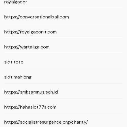
royalgacor
https://conversationalball.com
https://royalgacor.it.com
https://wartaliga.com
slot toto
slot mahjong
https://smksamnus.sch.id
https://hahaslot77s.com
https://socialistresurgence.org/charity/