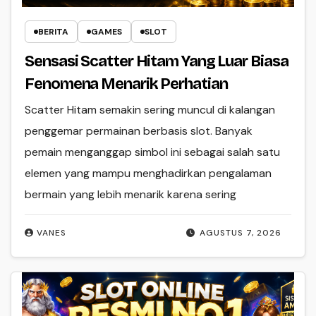
BERITA
GAMES
SLOT
Sensasi Scatter Hitam Yang Luar Biasa
Fenomena Menarik Perhatian
Scatter Hitam semakin sering muncul di kalangan
penggemar permainan berbasis slot. Banyak
pemain menganggap simbol ini sebagai salah satu
elemen yang mampu menghadirkan pengalaman
bermain yang lebih menarik karena sering
VANES
AGUSTUS 7, 2026