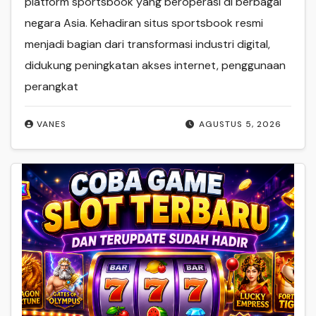
platform sportsbook yang beroperasi di berbagai
negara Asia. Kehadiran situs sportsbook resmi
menjadi bagian dari transformasi industri digital,
didukung peningkatan akses internet, penggunaan
perangkat
VANES
AGUSTUS 5, 2026