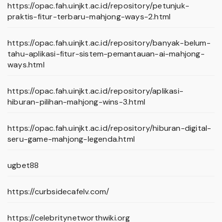
https://opac.fah.uinjkt.ac.id/repository/petunjuk-
praktis-fitur-terbaru-mahjong-ways-2.html
https://opac.fah.uinjkt.ac.id/repository/banyak-belum-
tahu-aplikasi-fitur-sistem-pemantauan-ai-mahjong-
ways.html
https://opac.fah.uinjkt.ac.id/repository/aplikasi-
hiburan-pilihan-mahjong-wins-3.html
https://opac.fah.uinjkt.ac.id/repository/hiburan-digital-
seru-game-mahjong-legenda.html
ugbet88
https://curbsidecafelv.com/
https://celebritynetworthwiki.org