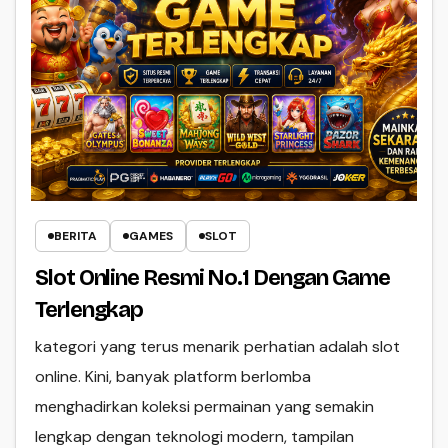
BERITA
GAMES
SLOT
Slot Online Resmi No.1 Dengan Game
Terlengkap
kategori yang terus menarik perhatian adalah slot
online. Kini, banyak platform berlomba
menghadirkan koleksi permainan yang semakin
lengkap dengan teknologi modern, tampilan