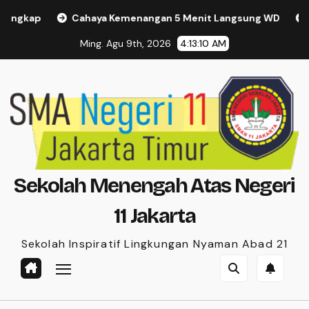
Skip
 Kemenangan 5 Menit Langsung WD
Situs Sportbook Resm
to
Ming. Agu 9th, 2026
4:13:11 AM
content
Sekolah Menengah Atas Negeri
11 Jakarta
Sekolah Inspiratif Lingkungan Nyaman Abad 21