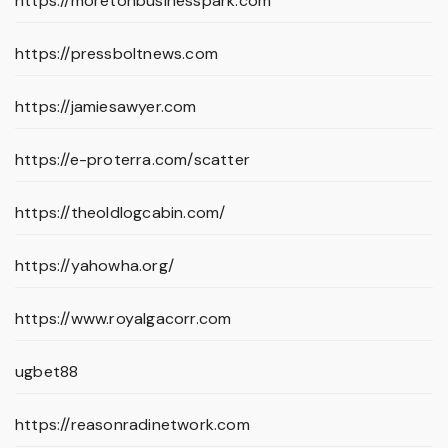
https://moretonbusinesspark.com
https://pressboltnews.com
https://jamiesawyer.com
https://e-proterra.com/scatter
https://theoldlogcabin.com/
https://yahowha.org/
https://www.royalgacorr.com
ugbet88
https://reasonradinetwork.com