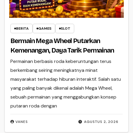
BERITA
GAMES
SLOT
Bermain Mega Wheel Putarkan
Kemenangan, Daya Tarik Permainan
Permainan berbasis roda keberuntungan terus
berkembang seiring meningkatnya minat
masyarakat terhadap hiburan interaktif. Salah satu
yang paling banyak dikenal adalah Mega Wheel,
sebuah permainan yang menggabungkan konsep
putaran roda dengan
VANES
AGUSTUS 2, 2026