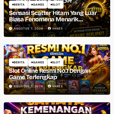
BERITA
GAMES
SLOT
Sensasi Scatter Hitam Yang Luar
Biasa Fenomena Menarik
Perhatian
AGUSTUS 7, 2026
VANES
BERITA
GAMES
SLOT
Slot Online Resmi No.1 Dengan
Game Terlengkap
AGUSTUS 7, 2026
VANES