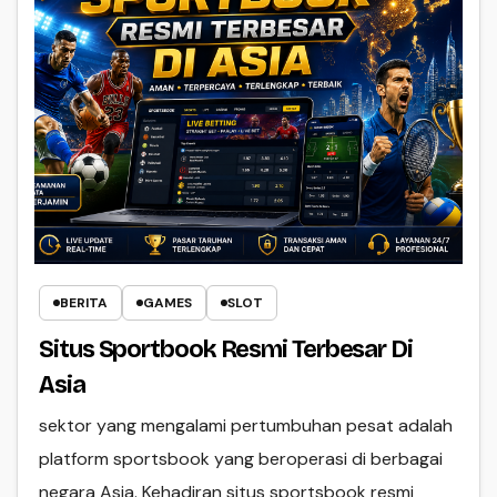
BERITA
GAMES
SLOT
Situs Sportbook Resmi Terbesar Di
Asia
sektor yang mengalami pertumbuhan pesat adalah
platform sportsbook yang beroperasi di berbagai
negara Asia. Kehadiran situs sportsbook resmi