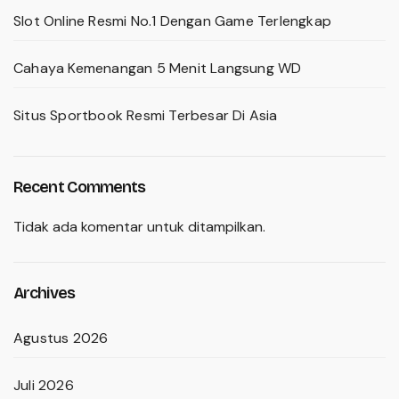
Slot Online Resmi No.1 Dengan Game Terlengkap
Cahaya Kemenangan 5 Menit Langsung WD
Situs Sportbook Resmi Terbesar Di Asia
Recent Comments
Tidak ada komentar untuk ditampilkan.
Archives
Agustus 2026
Juli 2026