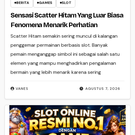
BERITA
GAMES
SLOT
Sensasi Scatter Hitam Yang Luar Biasa
Fenomena Menarik Perhatian
Scatter Hitam semakin sering muncul di kalangan
penggemar permainan berbasis slot. Banyak
pemain menganggap simbol ini sebagai salah satu
elemen yang mampu menghadirkan pengalaman
bermain yang lebih menarik karena sering
VANES
AGUSTUS 7, 2026