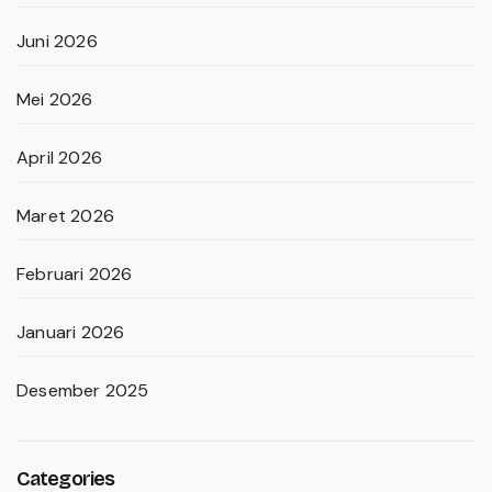
Juni 2026
Mei 2026
April 2026
Maret 2026
Februari 2026
Januari 2026
Desember 2025
Categories