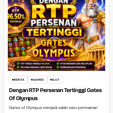
BERITA
GAMES
SLOT
Dengan RTP Persenan Tertinggi Gates
Of Olympus
Gates of Olympus menjadi salah satu permainan