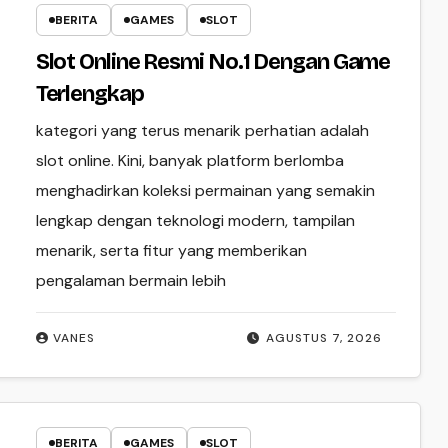
BERITA
GAMES
SLOT
Slot Online Resmi No.1 Dengan Game
Terlengkap
kategori yang terus menarik perhatian adalah
slot online. Kini, banyak platform berlomba
menghadirkan koleksi permainan yang semakin
lengkap dengan teknologi modern, tampilan
menarik, serta fitur yang memberikan
pengalaman bermain lebih
VANES
AGUSTUS 7, 2026
BERITA
GAMES
SLOT