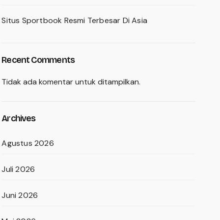
Situs Sportbook Resmi Terbesar Di Asia
Recent Comments
Tidak ada komentar untuk ditampilkan.
Archives
Agustus 2026
Juli 2026
Juni 2026