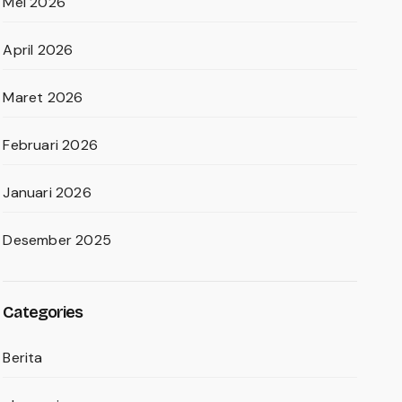
Mei 2026
April 2026
Maret 2026
Februari 2026
Januari 2026
Desember 2025
Categories
Berita