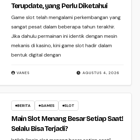
Terupdate, yang Perlu Diketahui
Game slot telah mengalami perkembangan yang
sangat pesat dalam beberapa tahun terakhir.
Jika dahulu permainan ini identik dengan mesin
mekanis di kasino, kini game slot hadir dalam
bentuk digital dengan
VANES
AGUSTUS 4, 2026
BERITA
GAMES
SLOT
Main Slot Menang Besar Setiap Saat!
Selalu Bisa Terjadi?