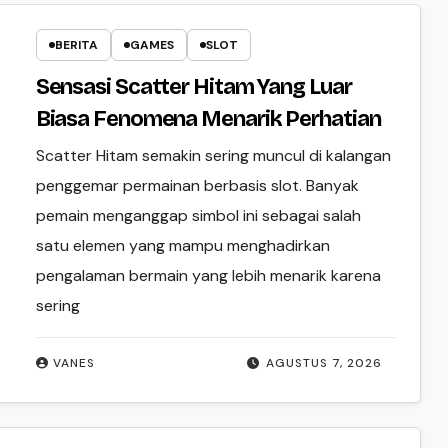
BERITA
GAMES
SLOT
Sensasi Scatter Hitam Yang Luar
Biasa Fenomena Menarik Perhatian
Scatter Hitam semakin sering muncul di kalangan
penggemar permainan berbasis slot. Banyak
pemain menganggap simbol ini sebagai salah
satu elemen yang mampu menghadirkan
pengalaman bermain yang lebih menarik karena
sering
VANES
AGUSTUS 7, 2026