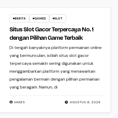
BERITA
GAMES
SLOT
Situs Slot Gacor Terpercaya No. 1
dengan Pilihan Game Terbaik
Di tengah banyaknya platform permainan online
yang bermunculan, istilah situs slot gacor
terpercaya semakin sering digunakan untuk
menggambarkan platform yang menawarkan
pengalaman bermain dengan pilihan permainan
yang beragam. Namun, di
VANES
AGUSTUS 8, 2026