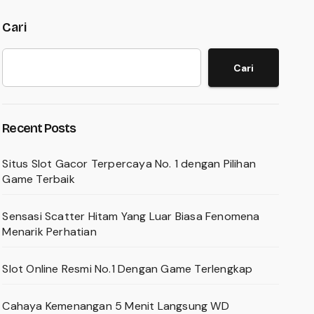
Cari
Cari
Recent Posts
Situs Slot Gacor Terpercaya No. 1 dengan Pilihan
Game Terbaik
Sensasi Scatter Hitam Yang Luar Biasa Fenomena
Menarik Perhatian
Slot Online Resmi No.1 Dengan Game Terlengkap
Cahaya Kemenangan 5 Menit Langsung WD