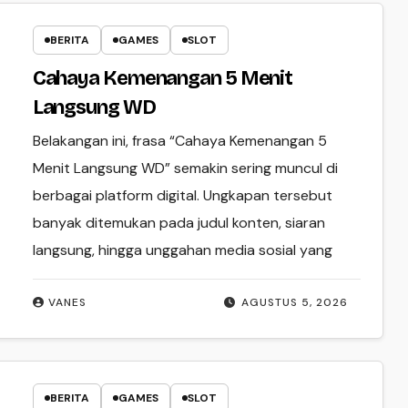
BERITA
GAMES
SLOT
Cahaya Kemenangan 5 Menit
Langsung WD
Belakangan ini, frasa “Cahaya Kemenangan 5
Menit Langsung WD” semakin sering muncul di
berbagai platform digital. Ungkapan tersebut
banyak ditemukan pada judul konten, siaran
langsung, hingga unggahan media sosial yang
VANES
AGUSTUS 5, 2026
BERITA
GAMES
SLOT