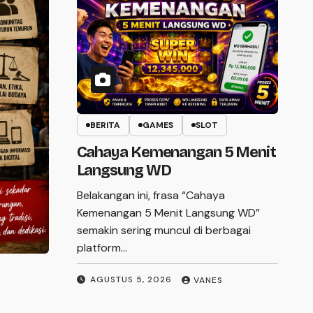
Situs Sportbook
Resmi Terbesar Di
Asia
sektor yang mengalami pertumbuhan
BERITA
GAMES
SLOT
pesat adalah platform sportsbook yang
Cahaya Kemenangan 5 Menit
beroperasi di berbagai negara Asia.
Langsung WD
Kehadiran situs sportsbook resmi menjadi
Belakangan ini, frasa “Cahaya
bagian dari transformasi industri digital,
Kemenangan 5 Menit Langsung WD”
didukung…
semakin sering muncul di berbagai
platform…
AGUSTUS 5, 2026
VANES
AGUSTUS 5, 2026
VANES