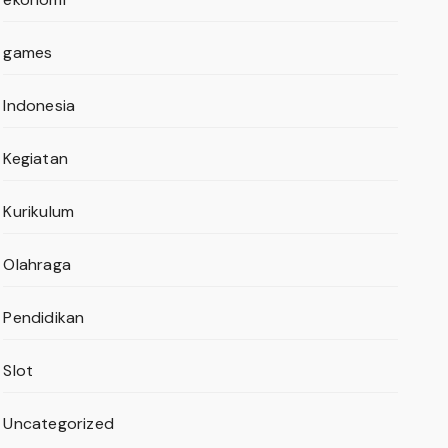
games
Indonesia
Kegiatan
Kurikulum
Olahraga
Pendidikan
Slot
Uncategorized