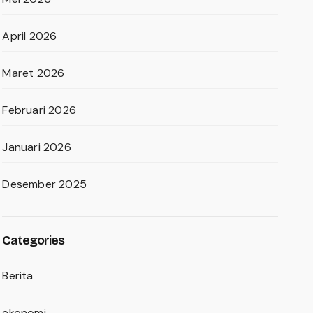
April 2026
Maret 2026
Februari 2026
Januari 2026
Desember 2025
Categories
Berita
ekonomi