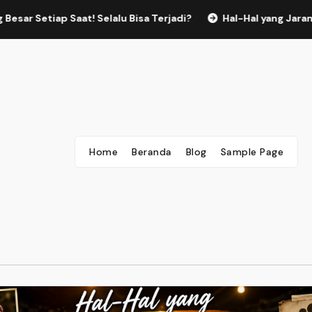
at! Selalu Bisa Terjadi?
Hal-Hal yang Jarang Diketahui 
Home
Beranda
Blog
Sample Page