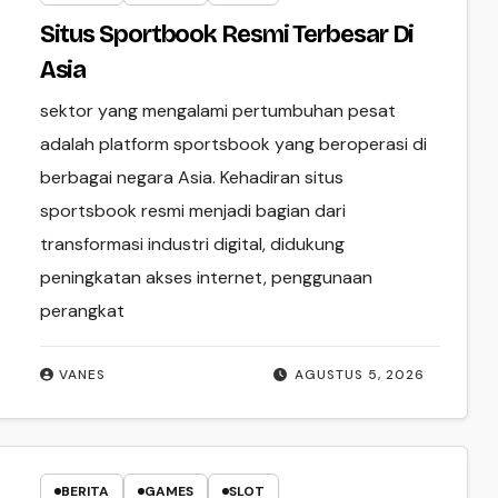
Situs Sportbook Resmi Terbesar Di
Asia
sektor yang mengalami pertumbuhan pesat
adalah platform sportsbook yang beroperasi di
berbagai negara Asia. Kehadiran situs
sportsbook resmi menjadi bagian dari
transformasi industri digital, didukung
peningkatan akses internet, penggunaan
perangkat
VANES
AGUSTUS 5, 2026
BERITA
GAMES
SLOT