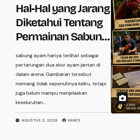
Cahaya
Kemenangan 5
Menit Langsung
WD
Belakangan ini, frasa “Cahaya
Kemenangan 5 Menit Langsung WD”
semakin sering muncul di berbagai
platform digital. Ungkapan tersebut
banyak ditemukan pada judul konten,
siaran langsung,…
AGUSTUS 5, 2026
VANES