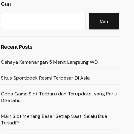
Cari
Cari
Recent Posts
Cahaya Kemenangan 5 Menit Langsung WD
Situs Sportbook Resmi Terbesar Di Asia
Coba Game Slot Terbaru dan Terupdate, yang Perlu
Diketahui
Main Slot Menang Besar Setiap Saat! Selalu Bisa
Terjadi?