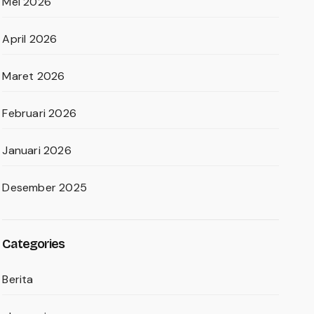
Mei 2026
April 2026
Maret 2026
Februari 2026
Januari 2026
Desember 2025
Categories
Berita