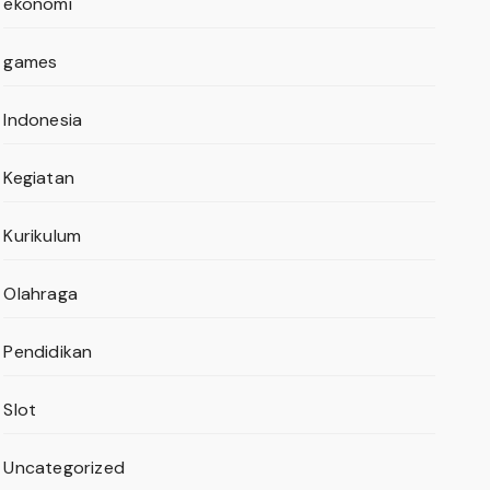
ekonomi
games
Indonesia
Kegiatan
Kurikulum
Olahraga
Pendidikan
Slot
Uncategorized