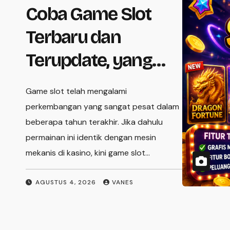
 Scatter
ang Luar
Fenomena
 Perhatian
emakin sering muncul di
emar permainan berbasis
emain menganggap simbol
h satu elemen yang
irkan pengalaman
026
VANES