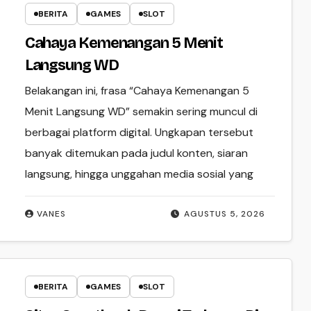
BERITA
GAMES
SLOT
Cahaya Kemenangan 5 Menit
Langsung WD
Belakangan ini, frasa “Cahaya Kemenangan 5
Menit Langsung WD” semakin sering muncul di
berbagai platform digital. Ungkapan tersebut
banyak ditemukan pada judul konten, siaran
langsung, hingga unggahan media sosial yang
VANES
AGUSTUS 5, 2026
BERITA
GAMES
SLOT