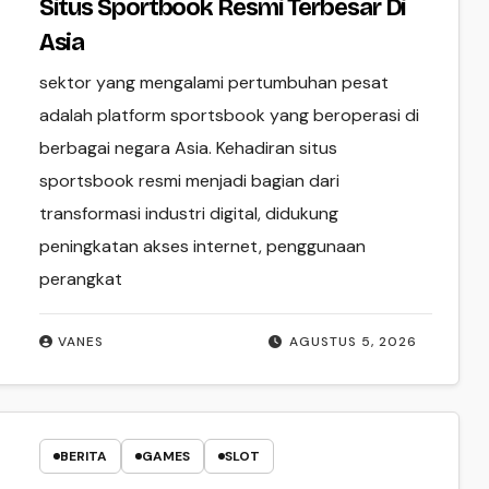
Situs Sportbook Resmi Terbesar Di
Asia
sektor yang mengalami pertumbuhan pesat
adalah platform sportsbook yang beroperasi di
berbagai negara Asia. Kehadiran situs
sportsbook resmi menjadi bagian dari
transformasi industri digital, didukung
peningkatan akses internet, penggunaan
perangkat
VANES
AGUSTUS 5, 2026
BERITA
GAMES
SLOT