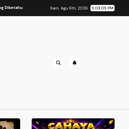
Tentang Permainan Sabung Ayam
Cahaya Kemenangan 5 M
Kam. Agu 6th, 2026
5:03:06 PM
BERITA
GAMES
SLOT