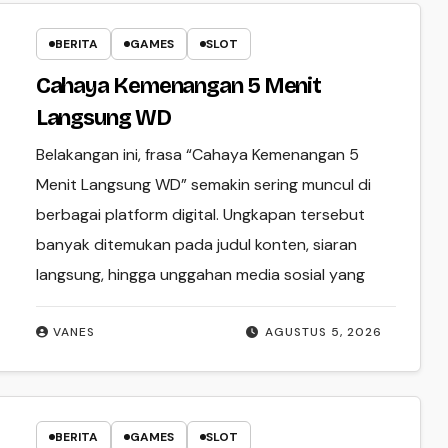
BERITA
GAMES
SLOT
Cahaya Kemenangan 5 Menit
Langsung WD
Belakangan ini, frasa “Cahaya Kemenangan 5
Menit Langsung WD” semakin sering muncul di
berbagai platform digital. Ungkapan tersebut
banyak ditemukan pada judul konten, siaran
langsung, hingga unggahan media sosial yang
VANES
AGUSTUS 5, 2026
BERITA
GAMES
SLOT