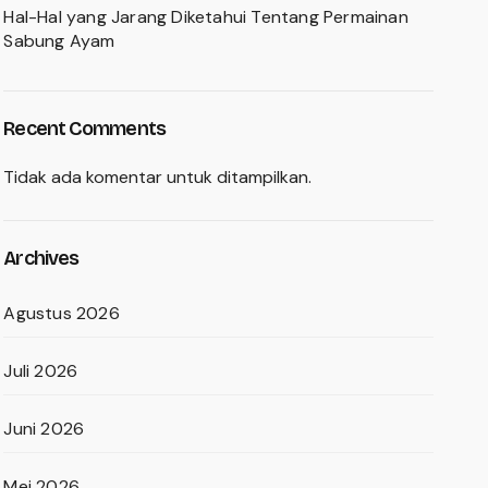
Hal-Hal yang Jarang Diketahui Tentang Permainan
Sabung Ayam
Recent Comments
Tidak ada komentar untuk ditampilkan.
Archives
Agustus 2026
Juli 2026
Juni 2026
Mei 2026