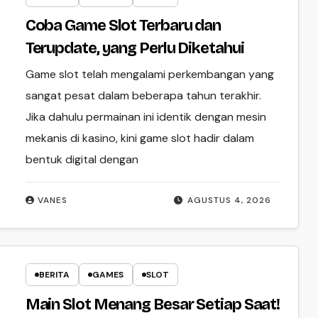
Coba Game Slot Terbaru dan
Terupdate, yang Perlu Diketahui
Game slot telah mengalami perkembangan yang
sangat pesat dalam beberapa tahun terakhir.
Jika dahulu permainan ini identik dengan mesin
mekanis di kasino, kini game slot hadir dalam
bentuk digital dengan
VANES
AGUSTUS 4, 2026
BERITA
GAMES
SLOT
Main Slot Menang Besar Setiap Saat!