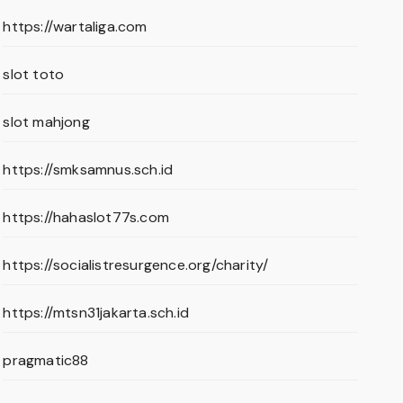
https://wartaliga.com
slot toto
slot mahjong
https://smksamnus.sch.id
https://hahaslot77s.com
https://socialistresurgence.org/charity/
https://mtsn31jakarta.sch.id
pragmatic88