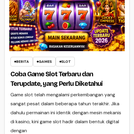
BERITA
GAMES
SLOT
Coba Game Slot Terbaru dan
Terupdate, yang Perlu Diketahui
Game slot telah mengalami perkembangan yang
sangat pesat dalam beberapa tahun terakhir. Jika
dahulu permainan ini identik dengan mesin mekanis
di kasino, kini game slot hadir dalam bentuk digital
dengan