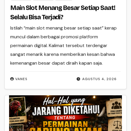
Main Slot Menang Besar Setiap Saat!
Selalu Bisa Terjadi?
Istilah “main slot menang besar setiap saat” kerap
muncul dalam berbagai promosi platform
permainan digital. Kalimat tersebut terdengar
sangat menarik karena memberikan kesan bahwa
kemenangan besar dapat diraih kapan saja.
VANES
AGUSTUS 4, 2026