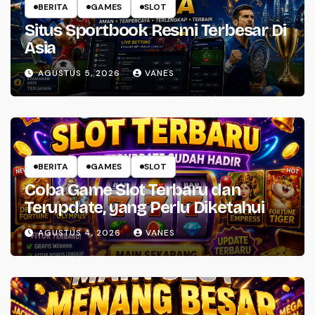
BERITA
GAMES
SLOT
Situs Sportbook Resmi Terbesar Di
Asia
AGUSTUS 5, 2026
VANES
BERITA
GAMES
SLOT
Coba Game Slot Terbaru dan
Terupdate, yang Perlu Diketahui
AGUSTUS 4, 2026
VANES