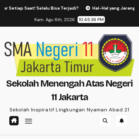
Skip
Bisa Terjadi?
Hal-Hal yang Jarang Diketahui Tentang Per
to
Kam. Agu 6th, 2026
10:45:38 PM
content
Sekolah Menengah Atas Negeri
11 Jakarta
Sekolah Inspiratif Lingkungan Nyaman Abad 21