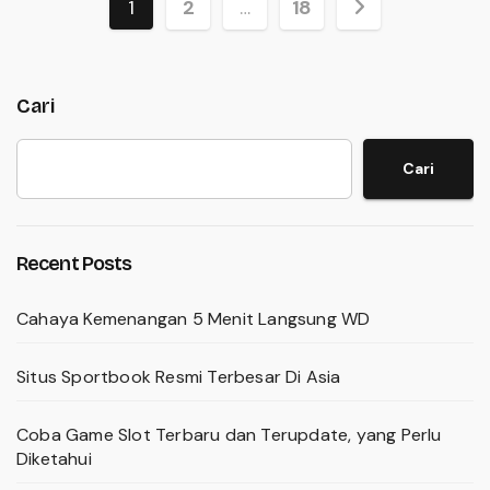
Paginasi
1
2
…
18
pos
Cari
Cari
Recent Posts
Cahaya Kemenangan 5 Menit Langsung WD
Situs Sportbook Resmi Terbesar Di Asia
Coba Game Slot Terbaru dan Terupdate, yang Perlu
Diketahui