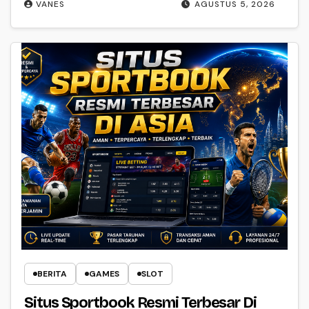
VANES
AGUSTUS 5, 2026
BERITA
GAMES
SLOT
Situs Sportbook Resmi Terbesar Di