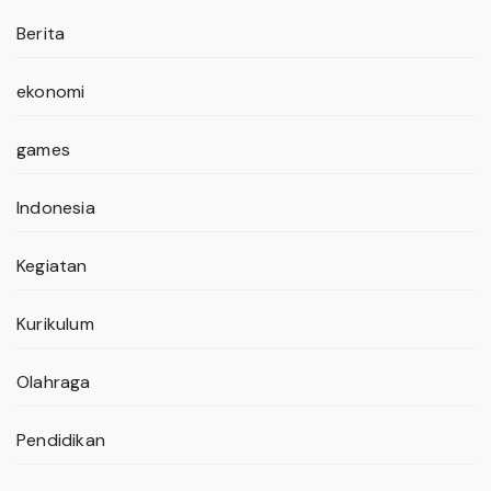
Berita
ekonomi
games
Indonesia
Kegiatan
Kurikulum
Olahraga
Pendidikan