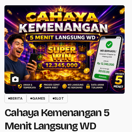
GAMES
SLOT
BERITA
GAM
a Kemenangan 5
Situs S
 Langsung WD
Terbesar