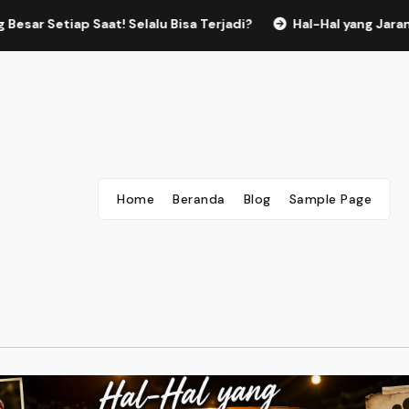
aat! Selalu Bisa Terjadi?
Hal-Hal yang Jarang Diketahui 
Home
Beranda
Blog
Sample Page