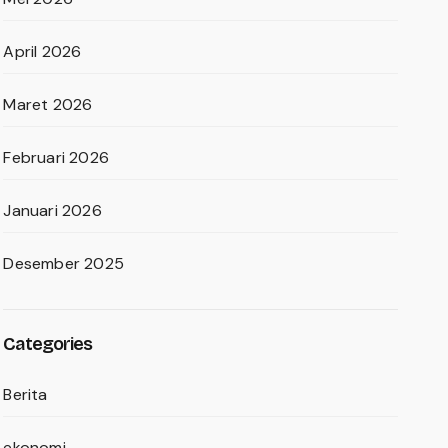
April 2026
Maret 2026
Februari 2026
Januari 2026
Desember 2025
Categories
Berita
ekonomi