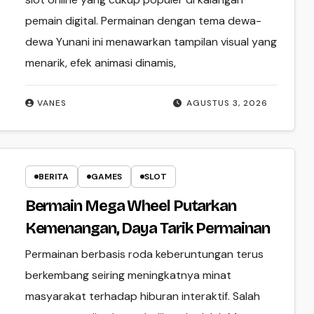
pemain digital. Permainan dengan tema dewa-
dewa Yunani ini menawarkan tampilan visual yang
menarik, efek animasi dinamis,
VANES
AGUSTUS 3, 2026
BERITA
GAMES
SLOT
Bermain Mega Wheel Putarkan
Kemenangan, Daya Tarik Permainan
Permainan berbasis roda keberuntungan terus
berkembang seiring meningkatnya minat
masyarakat terhadap hiburan interaktif. Salah