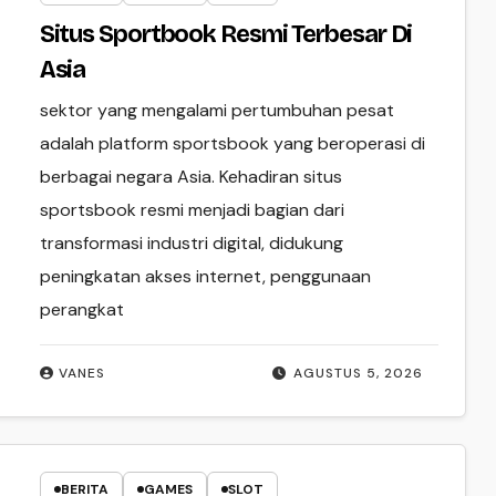
Situs Sportbook Resmi Terbesar Di
Asia
sektor yang mengalami pertumbuhan pesat
adalah platform sportsbook yang beroperasi di
berbagai negara Asia. Kehadiran situs
sportsbook resmi menjadi bagian dari
transformasi industri digital, didukung
peningkatan akses internet, penggunaan
perangkat
VANES
AGUSTUS 5, 2026
BERITA
GAMES
SLOT