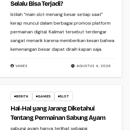
Selalu Bisa Terjadi?
Istilah “main slot menang besar setiap saat”
kerap muncul dalam berbagai promosi platform
permainan digital. Kalimat tersebut terdengar
sangat menarik karena memberikan kesan bahwa
kemenangan besar dapat diraih kapan saja.
VANES
AGUSTUS 4, 2026
BERITA
GAMES
SLOT
Hal-Hal yang Jarang Diketahui
Tentang Permainan Sabung Ayam
sabung ayam hanya terlihat sebagai