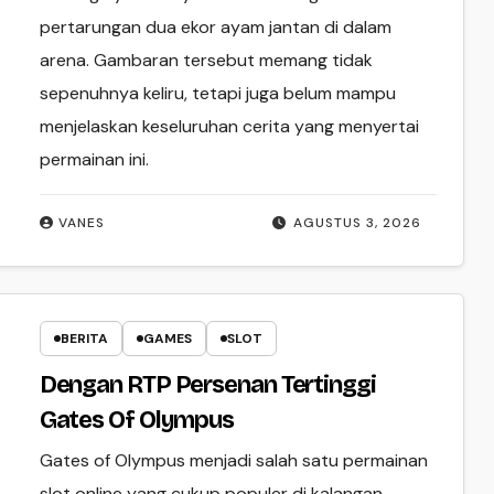
pertarungan dua ekor ayam jantan di dalam
arena. Gambaran tersebut memang tidak
sepenuhnya keliru, tetapi juga belum mampu
menjelaskan keseluruhan cerita yang menyertai
permainan ini.
VANES
AGUSTUS 3, 2026
BERITA
GAMES
SLOT
Dengan RTP Persenan Tertinggi
Gates Of Olympus
Gates of Olympus menjadi salah satu permainan
slot online yang cukup populer di kalangan