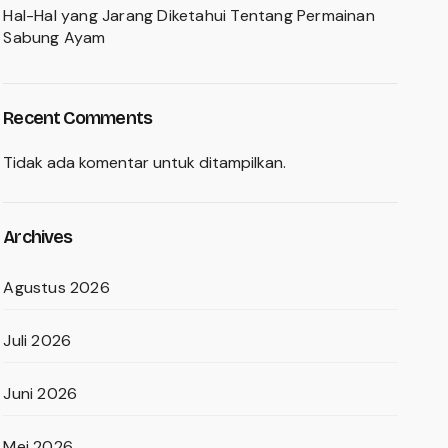
Hal-Hal yang Jarang Diketahui Tentang Permainan
Sabung Ayam
Recent Comments
Tidak ada komentar untuk ditampilkan.
Archives
Agustus 2026
Juli 2026
Juni 2026
Mei 2026