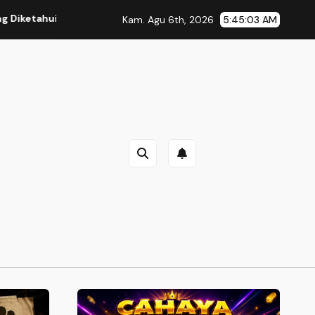
Tentang Permainan Sabung Ayam
Cahaya Kemenangan 5 
Kam. Agu 6th, 2026
5:45:05 AM
BERITA
GAMES
SLOT