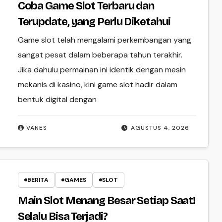
Coba Game Slot Terbaru dan
Terupdate, yang Perlu Diketahui
Game slot telah mengalami perkembangan yang
sangat pesat dalam beberapa tahun terakhir.
Jika dahulu permainan ini identik dengan mesin
mekanis di kasino, kini game slot hadir dalam
bentuk digital dengan
VANES
AGUSTUS 4, 2026
BERITA
GAMES
SLOT
Main Slot Menang Besar Setiap Saat!
Selalu Bisa Terjadi?