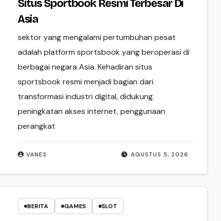
Situs Sportbook Resmi Terbesar Di
Asia
sektor yang mengalami pertumbuhan pesat
adalah platform sportsbook yang beroperasi di
berbagai negara Asia. Kehadiran situs
sportsbook resmi menjadi bagian dari
transformasi industri digital, didukung
peningkatan akses internet, penggunaan
perangkat
VANES
AGUSTUS 5, 2026
BERITA
GAMES
SLOT