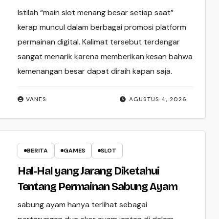
Istilah “main slot menang besar setiap saat”
kerap muncul dalam berbagai promosi platform
permainan digital. Kalimat tersebut terdengar
sangat menarik karena memberikan kesan bahwa
kemenangan besar dapat diraih kapan saja.
VANES
AGUSTUS 4, 2026
BERITA
GAMES
SLOT
Hal-Hal yang Jarang Diketahui
Tentang Permainan Sabung Ayam
sabung ayam hanya terlihat sebagai