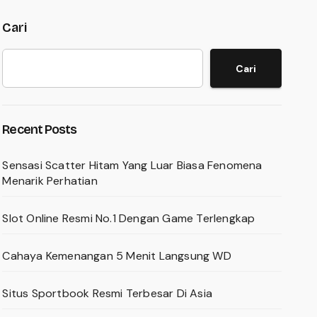
Cari
Cari
Recent Posts
Sensasi Scatter Hitam Yang Luar Biasa Fenomena
Menarik Perhatian
Slot Online Resmi No.1 Dengan Game Terlengkap
Cahaya Kemenangan 5 Menit Langsung WD
Situs Sportbook Resmi Terbesar Di Asia