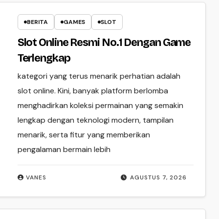
BERITA
GAMES
SLOT
Slot Online Resmi No.1 Dengan Game
Terlengkap
kategori yang terus menarik perhatian adalah
slot online. Kini, banyak platform berlomba
menghadirkan koleksi permainan yang semakin
lengkap dengan teknologi modern, tampilan
menarik, serta fitur yang memberikan
pengalaman bermain lebih
VANES
AGUSTUS 7, 2026