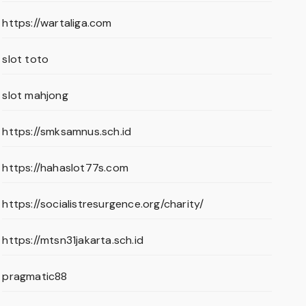
https://wartaliga.com
slot toto
slot mahjong
https://smksamnus.sch.id
https://hahaslot77s.com
https://socialistresurgence.org/charity/
https://mtsn31jakarta.sch.id
pragmatic88