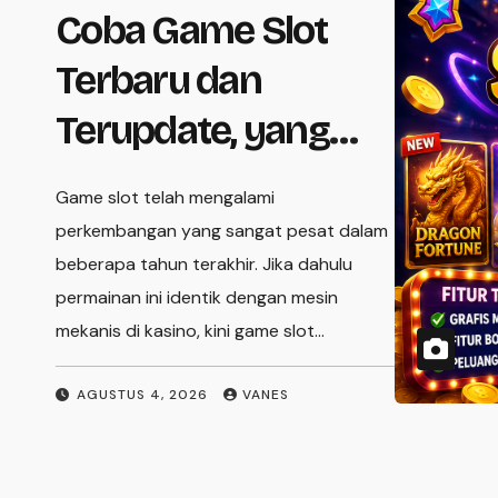
Sensasi Scatter
Hitam Yang Luar
Biasa Fenomena
Menarik Perhatian
Scatter Hitam semakin sering muncul di
kalangan penggemar permainan berbasis
slot. Banyak pemain menganggap simbol
ini sebagai salah satu elemen yang
mampu menghadirkan pengalaman
bermain…
AGUSTUS 7, 2026
VANES