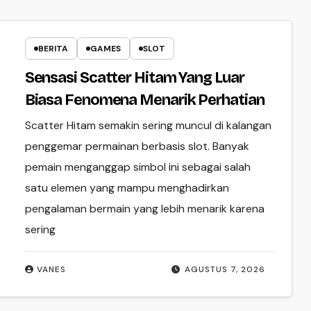
BERITA
GAMES
SLOT
Sensasi Scatter Hitam Yang Luar
Biasa Fenomena Menarik Perhatian
Scatter Hitam semakin sering muncul di kalangan
penggemar permainan berbasis slot. Banyak
pemain menganggap simbol ini sebagai salah
satu elemen yang mampu menghadirkan
pengalaman bermain yang lebih menarik karena
sering
VANES
AGUSTUS 7, 2026