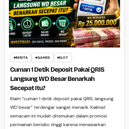
BERITA
GAMES
SLOT
Cuman 1 Detik Deposit Pakai QRIS
Langsung WD Besar Benarkah
Secepat Itu?
Klaim “cuman 1 detik deposit pakai QRIS, langsung
WD besar” terdengar sangat menarik. Kalimat
semacam ini mudah ditemukan dalam promosi
permainan berisiko tinggi karena menawarkan