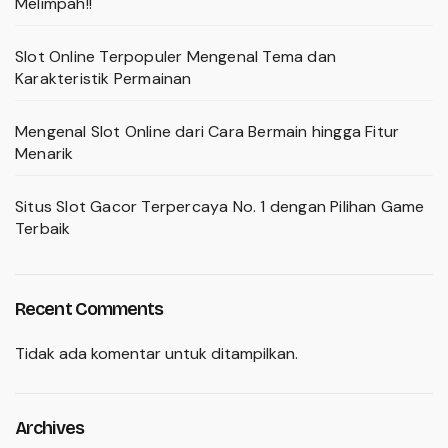
Melimpah!!
Slot Online Terpopuler Mengenal Tema dan
Karakteristik Permainan
Mengenal Slot Online dari Cara Bermain hingga Fitur
Menarik
Situs Slot Gacor Terpercaya No. 1 dengan Pilihan Game
Terbaik
Recent Comments
Tidak ada komentar untuk ditampilkan.
Archives