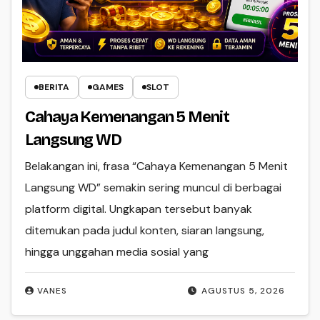
BERITA
GAMES
SLOT
Cahaya Kemenangan 5 Menit
Langsung WD
Belakangan ini, frasa “Cahaya Kemenangan 5 Menit
Langsung WD” semakin sering muncul di berbagai
platform digital. Ungkapan tersebut banyak
ditemukan pada judul konten, siaran langsung,
hingga unggahan media sosial yang
VANES
AGUSTUS 5, 2026