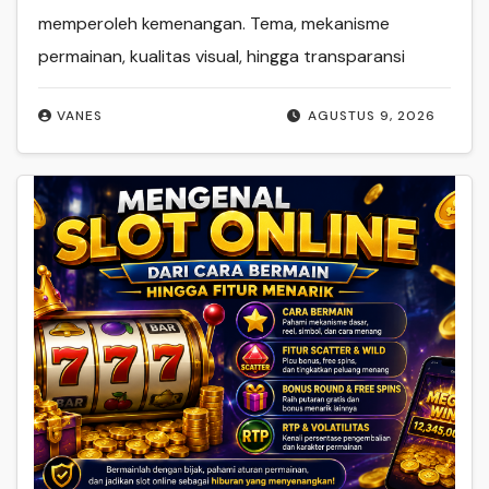
memperoleh kemenangan. Tema, mekanisme
permainan, kualitas visual, hingga transparansi
VANES
AGUSTUS 9, 2026