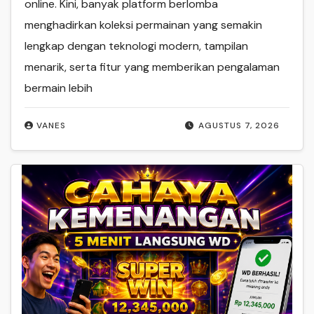
online. Kini, banyak platform berlomba
menghadirkan koleksi permainan yang semakin
lengkap dengan teknologi modern, tampilan
menarik, serta fitur yang memberikan pengalaman
bermain lebih
VANES
AGUSTUS 7, 2026