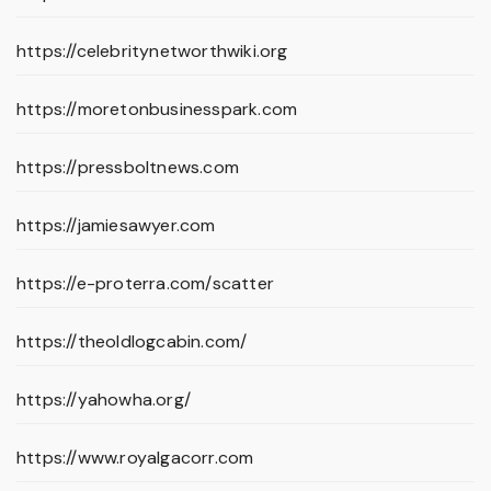
https://celebritynetworthwiki.org
https://moretonbusinesspark.com
https://pressboltnews.com
https://jamiesawyer.com
https://e-proterra.com/scatter
https://theoldlogcabin.com/
https://yahowha.org/
https://www.royalgacorr.com