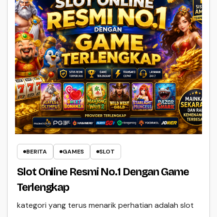
BERITA
GAMES
SLOT
Slot Online Resmi No.1 Dengan Game
Terlengkap
kategori yang terus menarik perhatian adalah slot