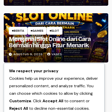
BERITA
GAMES
SLOT
Mengenal Slot Online dari Cara
Bermain hingga Fitur Menarik
AGUSTUS 9, 2026
VANES
We respect your privacy
Cookies help us improve your experience, deliver
personalized content, and analyze traffic. You
can choose which cookies to allow by clicking
Customize
. Click
Accept All
to consent or
Reject All
to decline non-essential cookies.