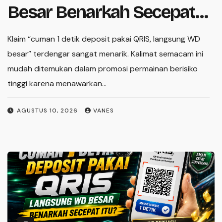
 Benarkah Secepat
Kemena
Melimpa
 1 detik deposit pakai QRIS, langsung WD
Di balik riuh sua
ngar sangat menarik. Kalimat semacam ini
sabung ayam tela
kan dalam promosi permainan berisiko
tradisi masyaraka
a menawarkan…
aktivitas tersebu
, 2026
VANES
AGUSTUS 10, 2