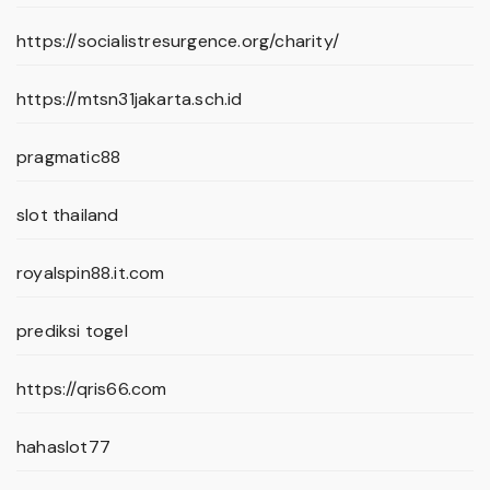
https://socialistresurgence.org/charity/
https://mtsn31jakarta.sch.id
pragmatic88
slot thailand
royalspin88.it.com
prediksi togel
https://qris66.com
hahaslot77