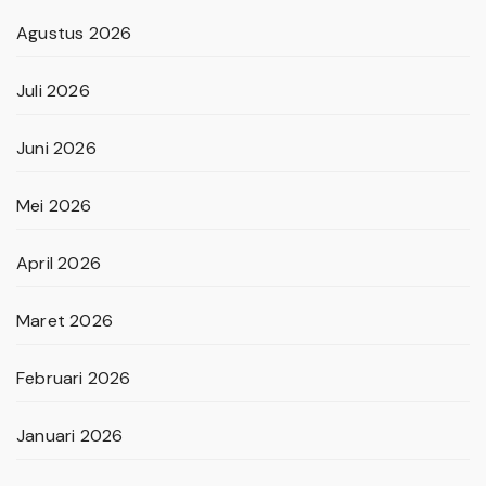
Agustus 2026
Juli 2026
Juni 2026
Mei 2026
April 2026
Maret 2026
Februari 2026
Januari 2026