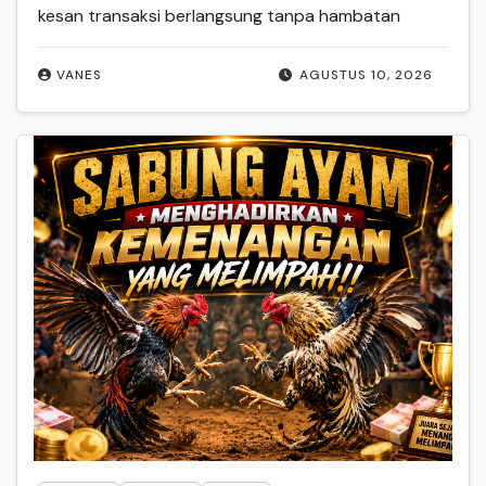
kesan transaksi berlangsung tanpa hambatan
VANES
AGUSTUS 10, 2026