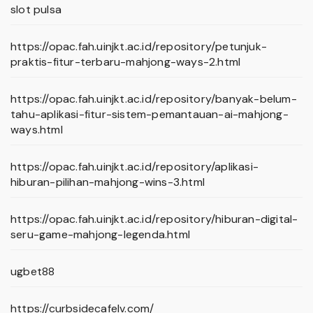
slot pulsa
https://opac.fah.uinjkt.ac.id/repository/petunjuk-
praktis-fitur-terbaru-mahjong-ways-2.html
https://opac.fah.uinjkt.ac.id/repository/banyak-belum-
tahu-aplikasi-fitur-sistem-pemantauan-ai-mahjong-
ways.html
https://opac.fah.uinjkt.ac.id/repository/aplikasi-
hiburan-pilihan-mahjong-wins-3.html
https://opac.fah.uinjkt.ac.id/repository/hiburan-digital-
seru-game-mahjong-legenda.html
ugbet88
https://curbsidecafelv.com/