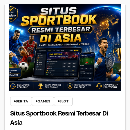
BERITA
GAMES
SLOT
Situs Sportbook Resmi Terbesar Di
Asia