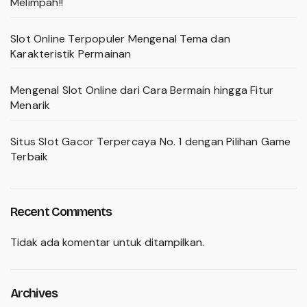
Melimpah!!
Slot Online Terpopuler Mengenal Tema dan
Karakteristik Permainan
Mengenal Slot Online dari Cara Bermain hingga Fitur
Menarik
Situs Slot Gacor Terpercaya No. 1 dengan Pilihan Game
Terbaik
Recent Comments
Tidak ada komentar untuk ditampilkan.
Archives