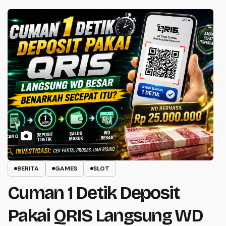
BERITA
GAMES
SLOT
Cuman 1 Detik Deposit
Pakai QRIS Langsung WD