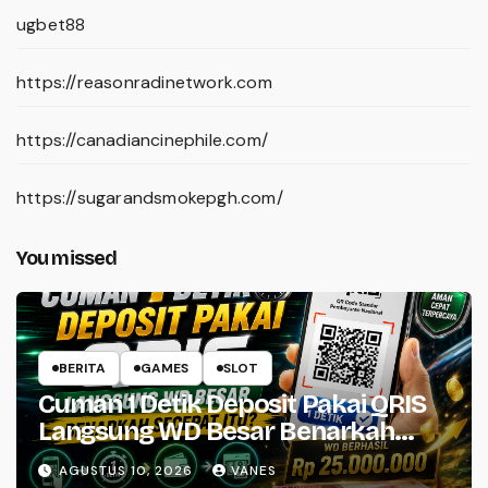
ugbet88
https://reasonradinetwork.com
https://canadiancinephile.com/
https://sugarandsmokepgh.com/
You missed
BERITA
GAMES
SLOT
Cuman 1 Detik Deposit Pakai QRIS
Langsung WD Besar Benarkah
Secepat Itu?
AGUSTUS 10, 2026
VANES