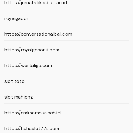
https://jurnal.stikesbup.ac.id
royalgacor
https://conversationalball.com
https://royalgacor.it.com
https://wartaliga.com
slot toto
slot mahjong
https://smksamnus.sch.id
https://hahaslot77s.com