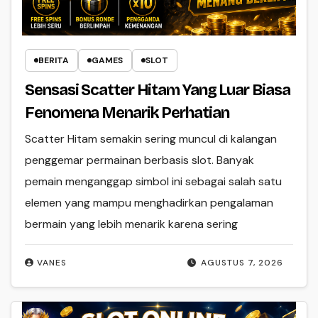
BERITA
GAMES
SLOT
Sensasi Scatter Hitam Yang Luar Biasa
Fenomena Menarik Perhatian
Scatter Hitam semakin sering muncul di kalangan
penggemar permainan berbasis slot. Banyak
pemain menganggap simbol ini sebagai salah satu
elemen yang mampu menghadirkan pengalaman
bermain yang lebih menarik karena sering
VANES
AGUSTUS 7, 2026