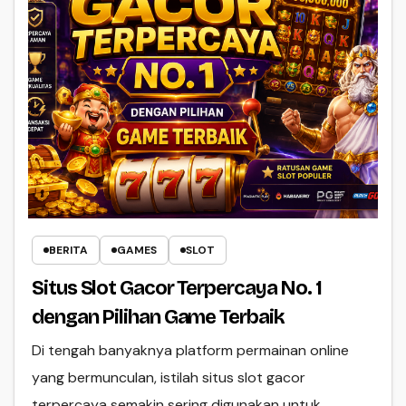
BERITA
GAMES
SLOT
Situs Slot Gacor Terpercaya No. 1
dengan Pilihan Game Terbaik
Di tengah banyaknya platform permainan online
yang bermunculan, istilah situs slot gacor
terpercaya semakin sering digunakan untuk