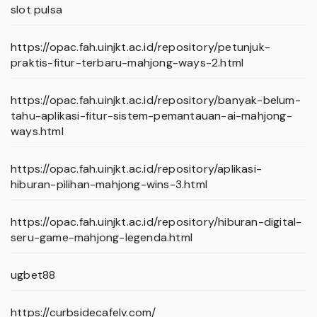
slot pulsa
https://opac.fah.uinjkt.ac.id/repository/petunjuk-
praktis-fitur-terbaru-mahjong-ways-2.html
https://opac.fah.uinjkt.ac.id/repository/banyak-belum-
tahu-aplikasi-fitur-sistem-pemantauan-ai-mahjong-
ways.html
https://opac.fah.uinjkt.ac.id/repository/aplikasi-
hiburan-pilihan-mahjong-wins-3.html
https://opac.fah.uinjkt.ac.id/repository/hiburan-digital-
seru-game-mahjong-legenda.html
ugbet88
https://curbsidecafelv.com/