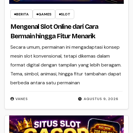
BERITA
GAMES
SLOT
Mengenal Slot Online dari Cara
Bermain hingga Fitur Menarik
Secara umum, permainan ini mengadaptasi konsep
mesin slot konvensional, tetapi dikemas dalam
format digital dengan tampilan yang lebih beragam.
Tema, simbol, animasi, hingga fitur tambahan dapat
berbeda antara satu permainan
VANES
AGUSTUS 9, 2026