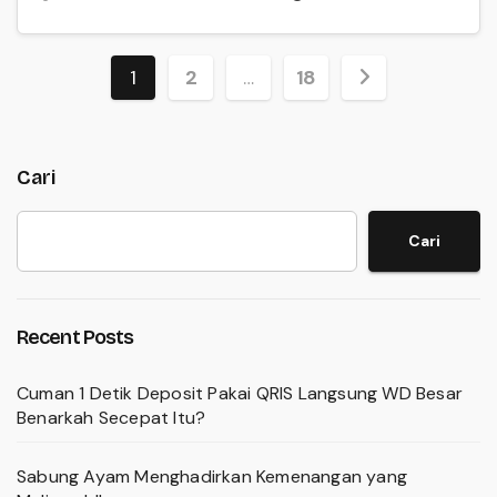
Paginasi
1
2
…
18
pos
Cari
Cari
Recent Posts
Cuman 1 Detik Deposit Pakai QRIS Langsung WD Besar
Benarkah Secepat Itu?
Sabung Ayam Menghadirkan Kemenangan yang