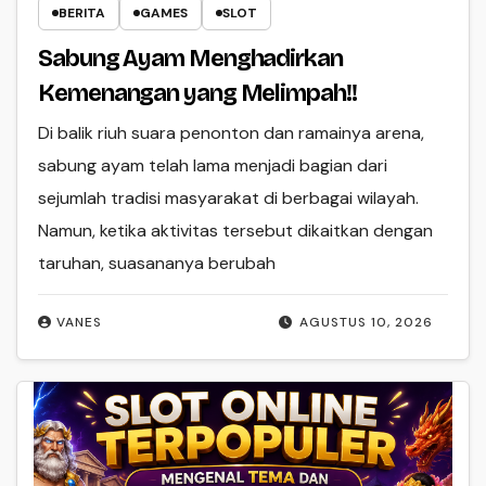
BERITA
GAMES
SLOT
Sabung Ayam Menghadirkan
Kemenangan yang Melimpah!!
Di balik riuh suara penonton dan ramainya arena,
sabung ayam telah lama menjadi bagian dari
sejumlah tradisi masyarakat di berbagai wilayah.
Namun, ketika aktivitas tersebut dikaitkan dengan
taruhan, suasananya berubah
VANES
AGUSTUS 10, 2026