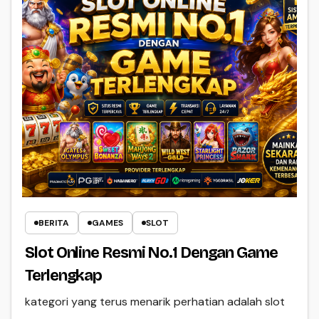
BERITA
GAMES
SLOT
Slot Online Resmi No.1 Dengan Game
Terlengkap
kategori yang terus menarik perhatian adalah slot