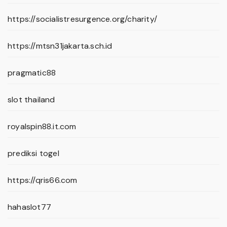
https://socialistresurgence.org/charity/
https://mtsn31jakarta.sch.id
pragmatic88
slot thailand
royalspin88.it.com
prediksi togel
https://qris66.com
hahaslot77