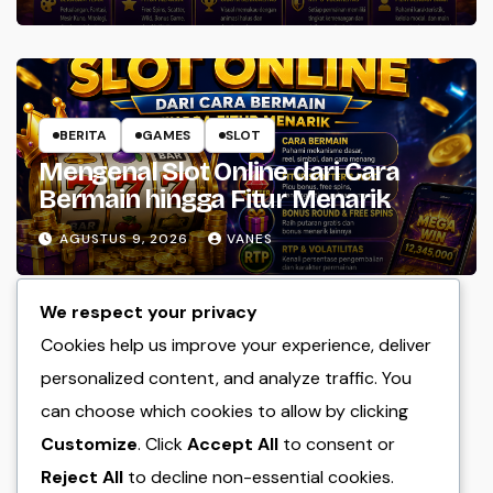
BERITA
GAMES
SLOT
Mengenal Slot Online dari Cara
Bermain hingga Fitur Menarik
AGUSTUS 9, 2026
VANES
We respect your privacy
Cookies help us improve your experience, deliver
personalized content, and analyze traffic. You
can choose which cookies to allow by clicking
Customize
. Click
Accept All
to consent or
Reject All
to decline non-essential cookies.