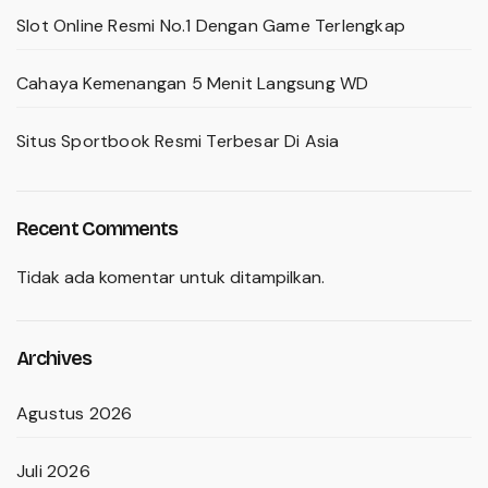
Slot Online Resmi No.1 Dengan Game Terlengkap
Cahaya Kemenangan 5 Menit Langsung WD
Situs Sportbook Resmi Terbesar Di Asia
Recent Comments
Tidak ada komentar untuk ditampilkan.
Archives
Agustus 2026
Juli 2026