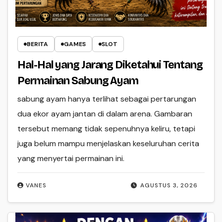
BERITA
GAMES
SLOT
Hal-Hal yang Jarang Diketahui Tentang
Permainan Sabung Ayam
sabung ayam hanya terlihat sebagai pertarungan
dua ekor ayam jantan di dalam arena. Gambaran
tersebut memang tidak sepenuhnya keliru, tetapi
juga belum mampu menjelaskan keseluruhan cerita
yang menyertai permainan ini.
VANES
AGUSTUS 3, 2026