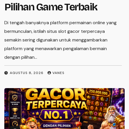
han Game Terbaik
Fenom
Perhat
 banyaknya platform permainan online yang
Scatter Hitam 
n, istilah situs slot gacor terpercaya
penggemar per
ering digunakan untuk menggambarkan
menganggap si
yang menawarkan pengalaman bermain
mampu mengha
ihan…
AGUSTUS 7, 
 8, 2026
VANES