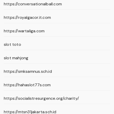
https://conversationalball.com
https://royalgacor.it.com
https://wartaliga.com
slot toto
slot mahjong
https://smksamnus.sch.id
https://hahaslot77s.com
https://socialistresurgence.org/charity/
https://mtsn31jakarta.sch.id