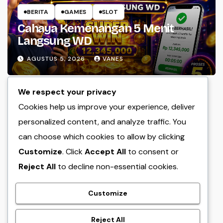
BERITA
GAMES
SLOT
Cahaya Kemenangan 5 Menit
Langsung WD
AGUSTUS 5, 2026
VANES
We respect your privacy
Cookies help us improve your experience, deliver
personalized content, and analyze traffic. You
can choose which cookies to allow by clicking
Customize
. Click
Accept All
to consent or
Reject All
to decline non-essential cookies.
Sekolah Menengah Atas
Negeri 11 Jakarta
Customize
Reject All