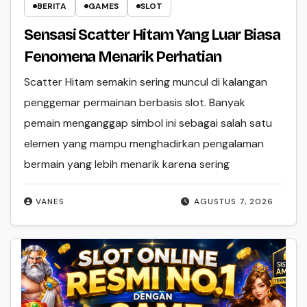
BERITA
GAMES
SLOT
Sensasi Scatter Hitam Yang Luar Biasa
Fenomena Menarik Perhatian
Scatter Hitam semakin sering muncul di kalangan
penggemar permainan berbasis slot. Banyak
pemain menganggap simbol ini sebagai salah satu
elemen yang mampu menghadirkan pengalaman
bermain yang lebih menarik karena sering
VANES
AGUSTUS 7, 2026