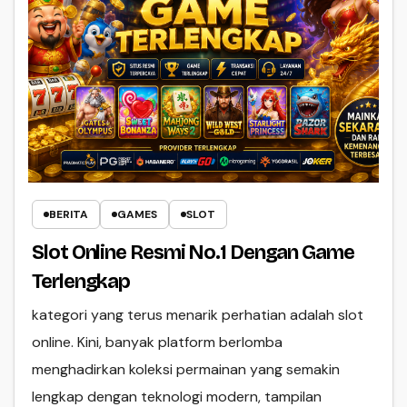
BERITA
GAMES
SLOT
Slot Online Resmi No.1 Dengan Game
Terlengkap
kategori yang terus menarik perhatian adalah slot
online. Kini, banyak platform berlomba
menghadirkan koleksi permainan yang semakin
lengkap dengan teknologi modern, tampilan