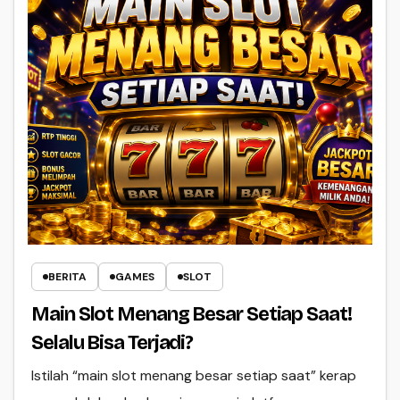
BERITA
GAMES
SLOT
Main Slot Menang Besar Setiap Saat!
Selalu Bisa Terjadi?
Istilah “main slot menang besar setiap saat” kerap