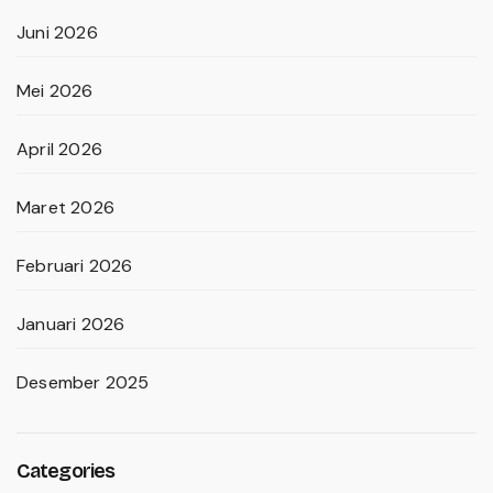
Juni 2026
Mei 2026
April 2026
Maret 2026
Februari 2026
Januari 2026
Desember 2025
Categories