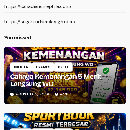
https://canadiancinephile.com/
https://sugarandsmokepgh.com/
You missed
BERITA
GAMES
SLOT
Cahaya Kemenangan 5 Menit
Langsung WD
AGUSTUS 5, 2026
VANES