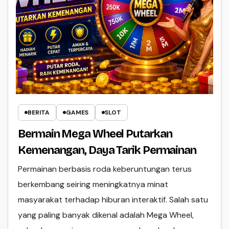
BERITA
GAMES
SLOT
Bermain Mega Wheel Putarkan
Kemenangan, Daya Tarik Permainan
Permainan berbasis roda keberuntungan terus
berkembang seiring meningkatnya minat
masyarakat terhadap hiburan interaktif. Salah satu
yang paling banyak dikenal adalah Mega Wheel,