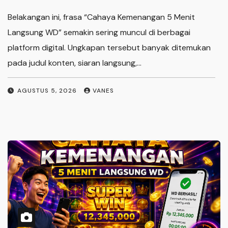
Belakangan ini, frasa “Cahaya Kemenangan 5 Menit
s
Langsung WD” semakin sering muncul di berbagai
p
platform digital. Ungkapan tersebut banyak ditemukan
n
pada judul konten, siaran langsung,…
ba
AGUSTUS 5, 2026
VANES