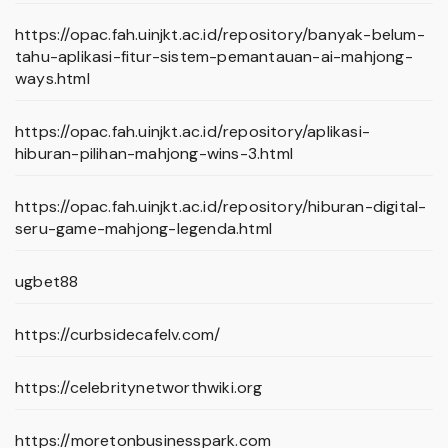
https://opac.fah.uinjkt.ac.id/repository/banyak-belum-
tahu-aplikasi-fitur-sistem-pemantauan-ai-mahjong-
ways.html
https://opac.fah.uinjkt.ac.id/repository/aplikasi-
hiburan-pilihan-mahjong-wins-3.html
https://opac.fah.uinjkt.ac.id/repository/hiburan-digital-
seru-game-mahjong-legenda.html
ugbet88
https://curbsidecafelv.com/
https://celebritynetworthwiki.org
https://moretonbusinesspark.com