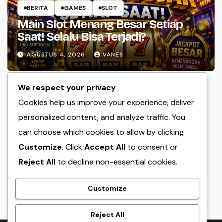
BERITA
GAMES
SLOT
Main Slot Menang Besar Setiap
Saat! Selalu Bisa Terjadi?
AGUSTUS 4, 2026
VANES
We respect your privacy
Cookies help us improve your experience, deliver
personalized content, and analyze traffic. You
can choose which cookies to allow by clicking
Customize
. Click
Accept All
to consent or
Reject All
to decline non-essential cookies.
Sekolah Menengah Atas
Negeri 11 Jakarta
Customize
Reject All