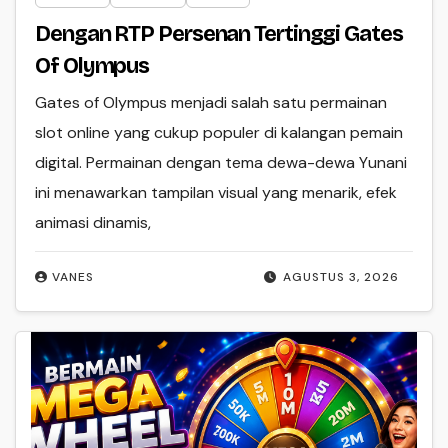
Dengan RTP Persenan Tertinggi Gates
Of Olympus
Gates of Olympus menjadi salah satu permainan
slot online yang cukup populer di kalangan pemain
digital. Permainan dengan tema dewa-dewa Yunani
ini menawarkan tampilan visual yang menarik, efek
animasi dinamis,
VANES
AGUSTUS 3, 2026