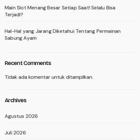
Main Slot Menang Besar Setiap Saat! Selalu Bisa
Terjadi?
Hal-Hal yang Jarang Diketahui Tentang Permainan
Sabung Ayam
Recent Comments
Tidak ada komentar untuk ditampilkan.
Archives
Agustus 2026
Juli 2026