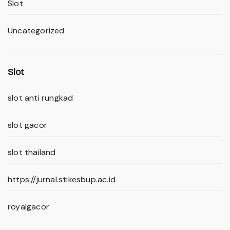
Slot
Uncategorized
Slot
slot anti rungkad
slot gacor
slot thailand
https://jurnal.stikesbup.ac.id
royalgacor