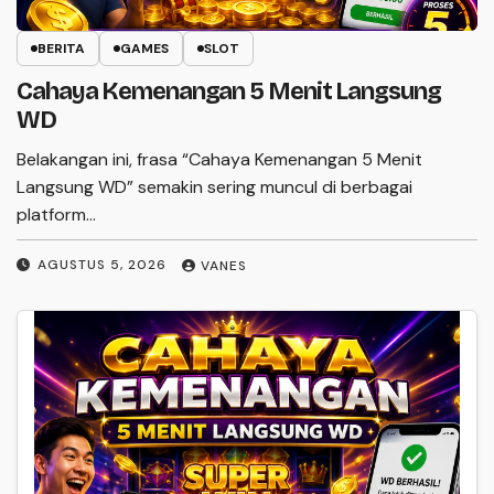
BERITA
GAMES
SLOT
Cahaya Kemenangan 5 Menit Langsung
WD
Belakangan ini, frasa “Cahaya Kemenangan 5 Menit
Langsung WD” semakin sering muncul di berbagai
platform…
AGUSTUS 5, 2026
VANES