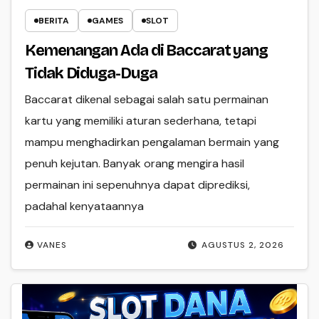
BERITA
GAMES
SLOT
Kemenangan Ada di Baccarat yang
Tidak Diduga-Duga
Baccarat dikenal sebagai salah satu permainan
kartu yang memiliki aturan sederhana, tetapi
mampu menghadirkan pengalaman bermain yang
penuh kejutan. Banyak orang mengira hasil
permainan ini sepenuhnya dapat diprediksi,
padahal kenyataannya
VANES
AGUSTUS 2, 2026