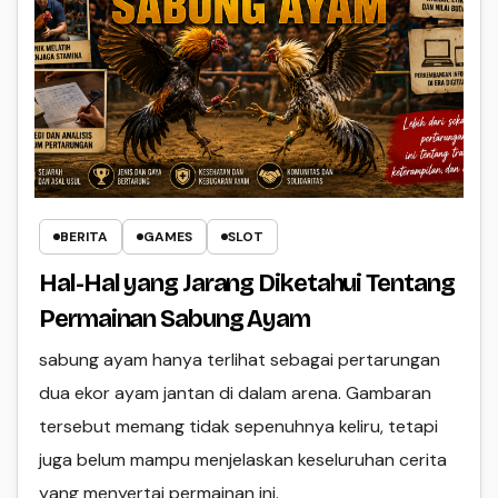
BERITA
GAMES
SLOT
Hal-Hal yang Jarang Diketahui Tentang
Permainan Sabung Ayam
sabung ayam hanya terlihat sebagai pertarungan
dua ekor ayam jantan di dalam arena. Gambaran
tersebut memang tidak sepenuhnya keliru, tetapi
juga belum mampu menjelaskan keseluruhan cerita
yang menyertai permainan ini.