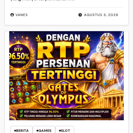
VANES
AGUSTUS 3, 2026
BERITA
GAMES
SLOT