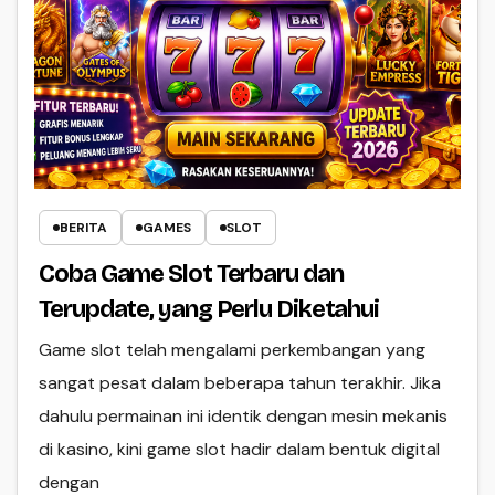
BERITA
GAMES
SLOT
Coba Game Slot Terbaru dan
Terupdate, yang Perlu Diketahui
Game slot telah mengalami perkembangan yang
sangat pesat dalam beberapa tahun terakhir. Jika
dahulu permainan ini identik dengan mesin mekanis
di kasino, kini game slot hadir dalam bentuk digital
dengan