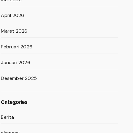
April 2026
Maret 2026
Februari 2026
Januari 2026
Desember 2025
Categories
Berita
ekonomi