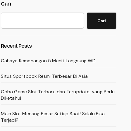
Cari
Cari
Recent Posts
Cahaya Kemenangan 5 Menit Langsung WD
Situs Sportbook Resmi Terbesar Di Asia
Coba Game Slot Terbaru dan Terupdate, yang Perlu
Diketahui
Main Slot Menang Besar Setiap Saat! Selalu Bisa
Terjadi?