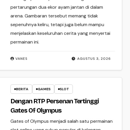
pertarungan dua ekor ayam jantan di dalam
arena. Gambaran tersebut memang tidak
sepenuhnya keliru, tetapi juga belum mampu
menjelaskan keseluruhan cerita yang menyertai
permainan ini.
VANES
AGUSTUS 3, 2026
BERITA
GAMES
SLOT
Dengan RTP Persenan Tertinggi
Gates Of Olympus
Gates of Olympus menjadi salah satu permainan
slot online yang cukup populer di kalangan