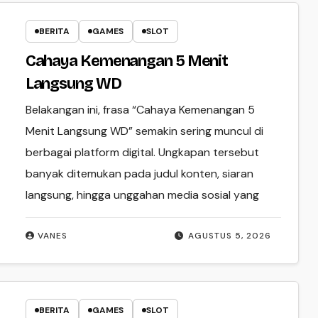
BERITA
GAMES
SLOT
Cahaya Kemenangan 5 Menit
Langsung WD
Belakangan ini, frasa “Cahaya Kemenangan 5
Menit Langsung WD” semakin sering muncul di
berbagai platform digital. Ungkapan tersebut
banyak ditemukan pada judul konten, siaran
langsung, hingga unggahan media sosial yang
VANES
AGUSTUS 5, 2026
BERITA
GAMES
SLOT