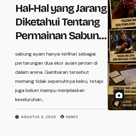
Cahaya
Kemenangan 5
Menit Langsung
WD
Belakangan ini, frasa “Cahaya
Kemenangan 5 Menit Langsung WD”
semakin sering muncul di berbagai
platform digital. Ungkapan tersebut
banyak ditemukan pada judul konten,
siaran langsung,…
AGUSTUS 5, 2026
VANES