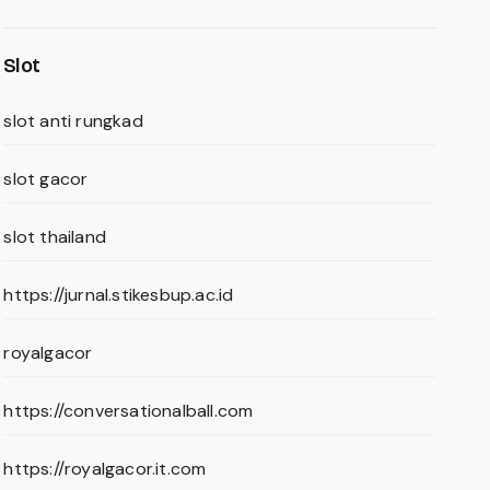
Slot
slot anti rungkad
slot gacor
slot thailand
https://jurnal.stikesbup.ac.id
royalgacor
https://conversationalball.com
https://royalgacor.it.com