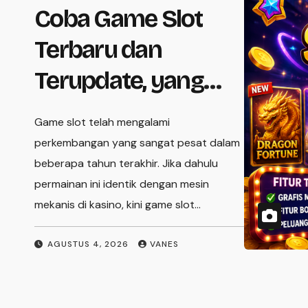
Sensasi Scatter
Hitam Yang Luar
Biasa Fenomena
Menarik Perhatian
Scatter Hitam semakin sering muncul di
kalangan penggemar permainan berbasis
slot. Banyak pemain menganggap simbol
ini sebagai salah satu elemen yang
mampu menghadirkan pengalaman
bermain…
AGUSTUS 7, 2026
VANES