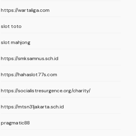
https://wartaliga.com
slot toto
slot mahjong
https://smksamnus.sch.id
https://hahaslot77s.com
https://socialistresurgence.org/charity/
https://mtsn31jakarta.sch.id
pragmatic88