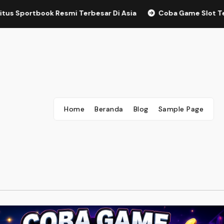
k Resmi Terbesar Di Asia
Coba Game Slot Terbaru dan Teru
Home
Beranda
Blog
Sample Page