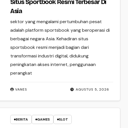
Situs Sportbook Resmi Terbesar Di
Asia
sektor yang mengalami pertumbuhan pesat
adalah platform sportsbook yang beroperasi di
berbagai negara Asia. Kehadiran situs
sportsbook resmi menjadi bagian dari
transformasi industri digital, didukung
peningkatan akses internet, penggunaan
perangkat
VANES
AGUSTUS 5, 2026
BERITA
GAMES
SLOT