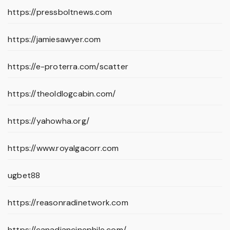
https://pressboltnews.com
https://jamiesawyer.com
https://e-proterra.com/scatter
https://theoldlogcabin.com/
https://yahowha.org/
https://www.royalgacorr.com
ugbet88
https://reasonradinetwork.com
https://canadiancinephile.com/