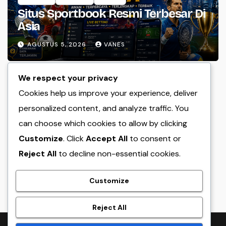
Situs Sportbook Resmi Terbesar Di
Asia
AGUSTUS 5, 2026
VANES
We respect your privacy
Cookies help us improve your experience, deliver
personalized content, and analyze traffic. You
can choose which cookies to allow by clicking
Customize
. Click
Accept All
to consent or
Reject All
to decline non-essential cookies.
Sekolah Menengah Atas
Negeri 11 Jakarta
Customize
Reject All