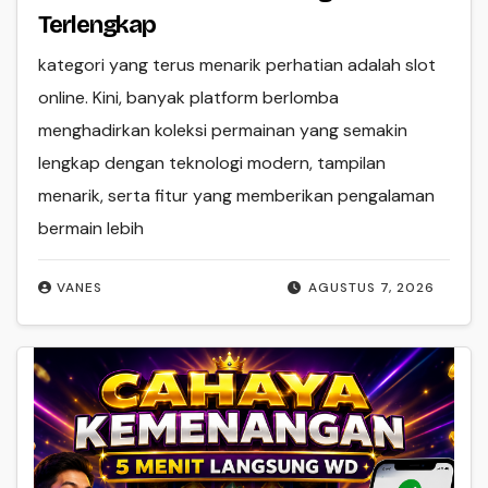
Terlengkap
kategori yang terus menarik perhatian adalah slot
online. Kini, banyak platform berlomba
menghadirkan koleksi permainan yang semakin
lengkap dengan teknologi modern, tampilan
menarik, serta fitur yang memberikan pengalaman
bermain lebih
VANES
AGUSTUS 7, 2026