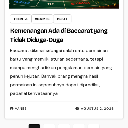
BERITA
GAMES
SLOT
Kemenangan Ada di Baccarat yang
Tidak Diduga-Duga
Baccarat dikenal sebagai salah satu permainan
kartu yang memiliki aturan sederhana, tetapi
mampu menghadirkan pengalaman bermain yang
penuh kejutan. Banyak orang mengira hasil
permainan ini sepenuhnya dapat diprediksi,
padahal kenyataannya
VANES
AGUSTUS 2, 2026