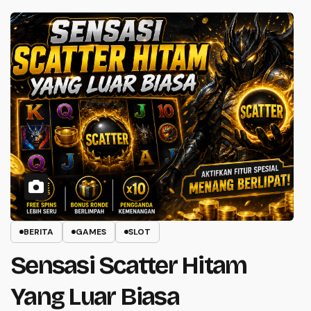
ITA
GAMES
SLOT
BERITA
nsasi Scatter Hitam
Slot
ng Luar Biasa
Deng