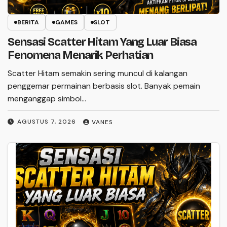
BERITA
GAMES
SLOT
Sensasi Scatter Hitam Yang Luar Biasa
Fenomena Menarik Perhatian
Scatter Hitam semakin sering muncul di kalangan
penggemar permainan berbasis slot. Banyak pemain
menganggap simbol…
AGUSTUS 7, 2026
VANES