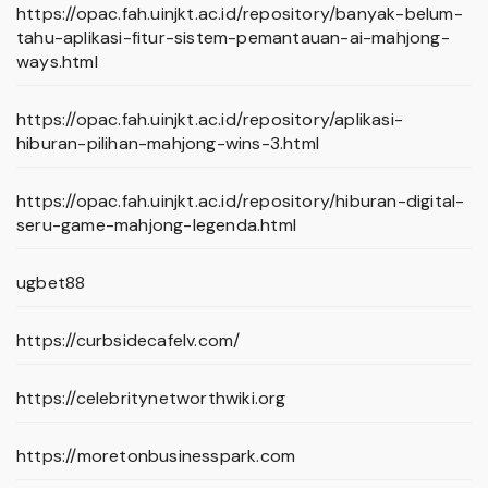
https://opac.fah.uinjkt.ac.id/repository/banyak-belum-
tahu-aplikasi-fitur-sistem-pemantauan-ai-mahjong-
ways.html
https://opac.fah.uinjkt.ac.id/repository/aplikasi-
hiburan-pilihan-mahjong-wins-3.html
https://opac.fah.uinjkt.ac.id/repository/hiburan-digital-
seru-game-mahjong-legenda.html
ugbet88
https://curbsidecafelv.com/
https://celebritynetworthwiki.org
https://moretonbusinesspark.com