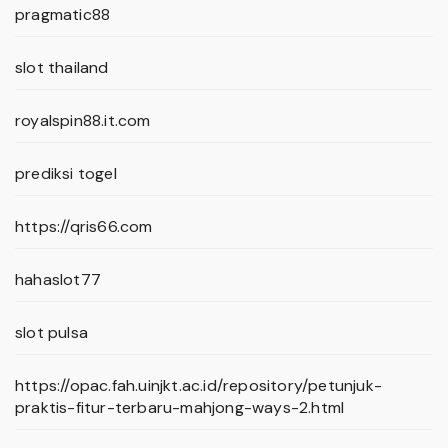
pragmatic88
slot thailand
royalspin88.it.com
prediksi togel
https://qris66.com
hahaslot77
slot pulsa
https://opac.fah.uinjkt.ac.id/repository/petunjuk-
praktis-fitur-terbaru-mahjong-ways-2.html