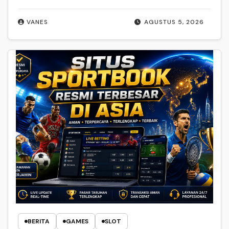
VANES
AGUSTUS 5, 2026
BERITA
GAMES
SLOT