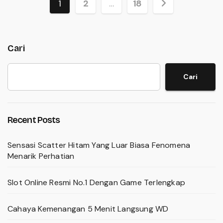
Paginasi
1
2
…
18
pos
Cari
Cari
Recent Posts
Sensasi Scatter Hitam Yang Luar Biasa Fenomena
Menarik Perhatian
Slot Online Resmi No.1 Dengan Game Terlengkap
Cahaya Kemenangan 5 Menit Langsung WD