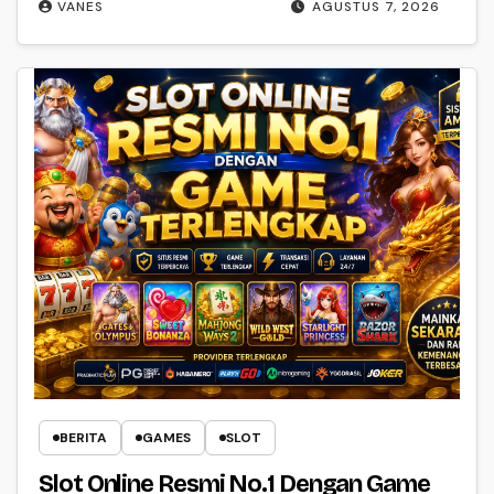
VANES
AGUSTUS 7, 2026
BERITA
GAMES
SLOT
Slot Online Resmi No.1 Dengan Game