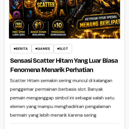
BERITA
GAMES
SLOT
Sensasi Scatter Hitam Yang Luar Biasa
Fenomena Menarik Perhatian
Scatter Hitam semakin sering muncul di kalangan
penggemar permainan berbasis slot. Banyak
pemain menganggap simbol ini sebagai salah satu
elemen yang mampu menghadirkan pengalaman
bermain yang lebih menarik karena sering