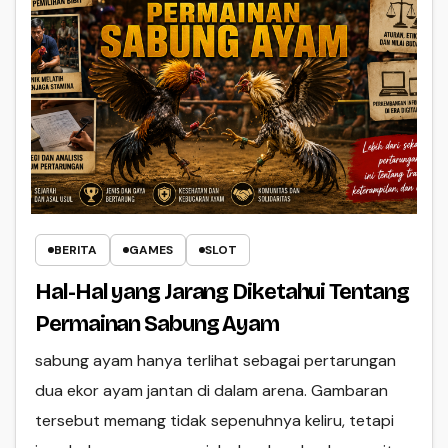
BERITA
GAMES
SLOT
Hal-Hal yang Jarang Diketahui Tentang
Permainan Sabung Ayam
sabung ayam hanya terlihat sebagai pertarungan
dua ekor ayam jantan di dalam arena. Gambaran
tersebut memang tidak sepenuhnya keliru, tetapi