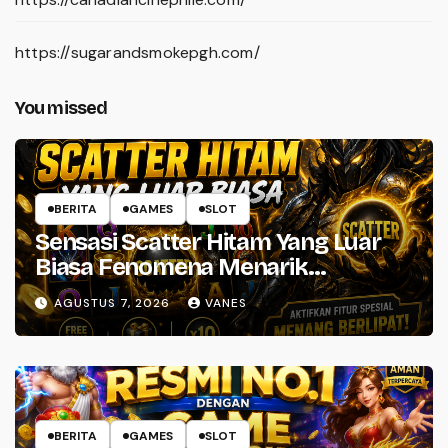
https://sugarandsmokepgh.com/
You missed
BERITA
GAMES
SLOT
Sensasi Scatter Hitam Yang Luar
Biasa Fenomena Menarik
Perhatian
AGUSTUS 7, 2026
VANES
BERITA
GAMES
SLOT